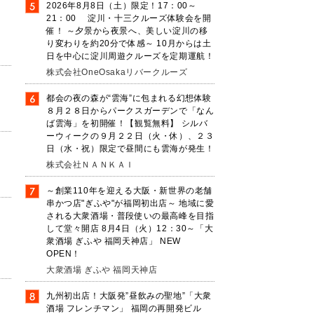
2026年8月8日（土）限定！17：00～
21：00 淀川・十三クルーズ体験会を開
催！ ～夕景から夜景へ、美しい淀川の移
り変わりを約20分で体感～ 10月からは土
日を中心に淀川周遊クルーズを定期運航！
株式会社OneOsakaリバークルーズ
都会の夜の森が“雲海”に包まれる幻想体験
８月２８日からパークスガーデンで「なん
ば雲海」を初開催！【観覧無料】 シルバ
ーウィークの９月２２日（火・休）、２３
日（水・祝）限定で昼間にも雲海が発生！
株式会社ＮＡＮＫＡＩ
～創業110年を迎える大阪・新世界の老舗
串かつ店"ぎふや"が福岡初出店～ 地域に愛
される大衆酒場・普段使いの最高峰を目指
して堂々開店 8月4日（火）12：30～「大
衆酒場 ぎふや 福岡天神店」 NEW
OPEN！
大衆酒場 ぎふや 福岡天神店
九州初出店！大阪発”昼飲みの聖地”「大衆
酒場 フレンチマン」 福岡の再開発ビル