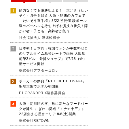
筋力なくても優勝狙える！ 大げさ（たい
そう）具合を競え 大阪・駒川のカフェで
「たいそう選手権」8/22 初開催 段ボール
製のバーベルを持ち上げる演技力勝負！障
がい者・子ども・高齢者が集う
社会福祉法人 浪速松楓会
日本初！日本円→韓国ウォンが手数料ゼロ
のリアルタイム為替レートで両替 大阪駅
前第2ビル「外貨ショップ」で7/18（金）
新サービス開始
株式会社アフターコロナ
ポーカーの祭典『P1 CIRCUIT OSAKA』
聖地大阪でホテル初開催
P1 GRANDPRIX製作委員会
大阪・淀川区の河川敷に新たなフードパー
クが誕生 にぎわい拠点「ミナモ十三」に
22店集まる屋台エリア 8/8(土)開業
株式会社RETOWN