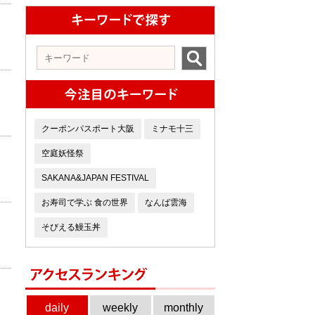
クーポンパスポート大阪
ミナモ十三
空庭妖怪祭
SAKANA&JAPAN FESTIVAL
お寿司で学ぶ 食の世界
なんば雲海
そびえる鰻玉丼
daily
weekly
monthly