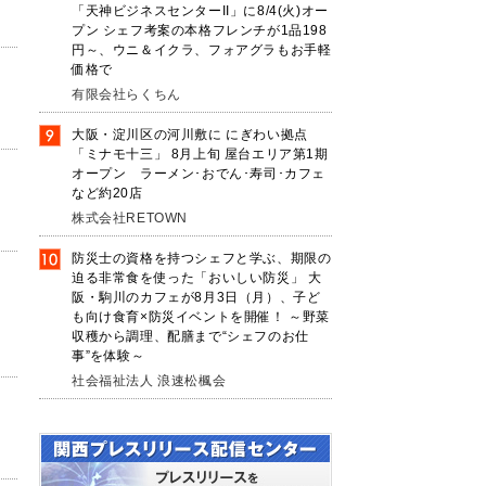
「天神ビジネスセンターII」に8/4(火)オー
プン シェフ考案の本格フレンチが1品198
円～、ウニ＆イクラ、フォアグラもお手軽
価格で
有限会社らくちん
大阪・淀川区の河川敷に にぎわい拠点
「ミナモ十三」 8月上旬 屋台エリア第1期
オープン ラーメン･おでん･寿司･カフェ
など約20店
株式会社RETOWN
防災士の資格を持つシェフと学ぶ、期限の
迫る非常食を使った「おいしい防災」 大
阪・駒川のカフェが8月3日（月）、子ど
も向け食育×防災イベントを開催！ ～野菜
収穫から調理、配膳まで“シェフのお仕
事”を体験～
社会福祉法人 浪速松楓会