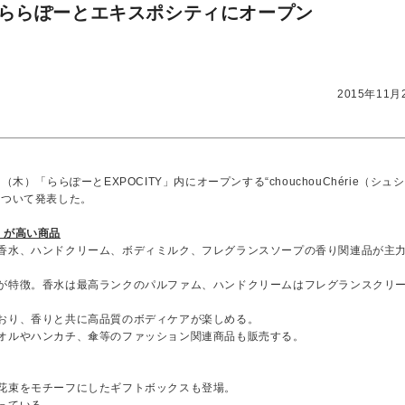
ららぽーとエキスポシティにオープン
2015年11月
）「ららぽーとEXPOCITY」内にオープンする“chouchouChérie（シュ
について発表した。
）が高い商品
香水、ハンドクリーム、ボディミルク、フレグランスソープの香り関連品が主
が特徴。香水は最高ランクのパルファム、ハンドクリームはフレグランスクリ
おり、香りと共に高品質のボディケアが楽しめる。
オルやハンカチ、傘等のファッション関連商品も販売する。
花束をモチーフにしたギフトボックスも登場。
っている。