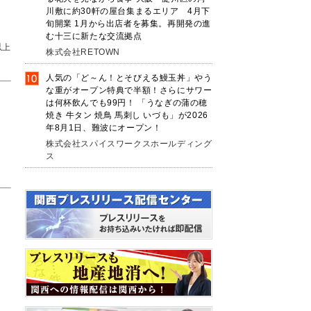
川敷に約30軒の屋台集まるエリア 4月下
旬開業 1月から出店者を募集。再開発の進
む十三に新たな交流拠点
以上
株式会社RETOWN
人気の「ど～ん！とそびえる鰻玉丼」やう
な重がオープン特典で半額！さらにサワー
は何杯飲んでも99円！ 「うなぎの蒲の穂
焼き 牛タン 焼鳥 馬刺し いづも」が2026
年8月1日、難波にオープン！
株式会社スパイスワークスホールディング
ス