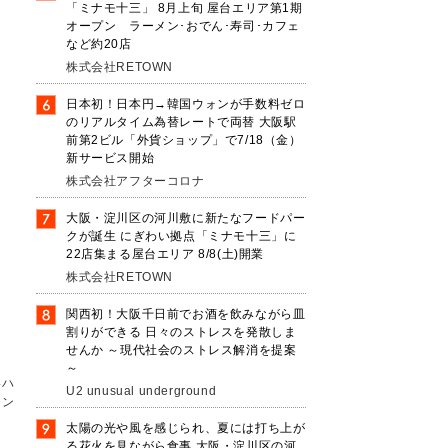
「ミナモ十三」 8月上旬 屋台エリア第1期
オープン ラーメン･おでん･寿司･カフェ
など約20店
株式会社RETOWN
日本初！日本円→韓国ウォンが手数料ゼロ
のリアルタイム為替レートで両替 大阪駅
前第2ビル「外貨ショップ」で7/18（金）
新サービス開始
株式会社アフターコロナ
大阪・淀川区の河川敷に新たなフードパー
クが誕生 にぎわい拠点「ミナモ十三」に
22店集まる屋台エリア 8/8(土)開業
株式会社RETOWN
関西初！大阪千日前でお酒を飲みながら皿
割りができる 日々のストレスを発散しま
せんか ～現代社会のストレス解消を提案
～
いハ
U2 unusual underground
イン
太陽の光や風を感じられ、夏には打ち上が
る花火を見ながら食事 大阪・淀川区の河