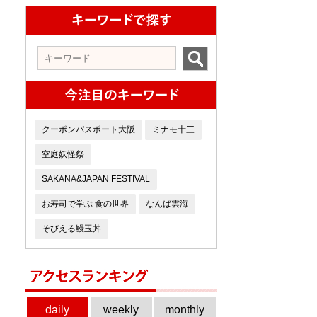
クーポンパスポート大阪
ミナモ十三
空庭妖怪祭
SAKANA&JAPAN FESTIVAL
お寿司で学ぶ 食の世界
なんば雲海
そびえる鰻玉丼
daily
weekly
monthly