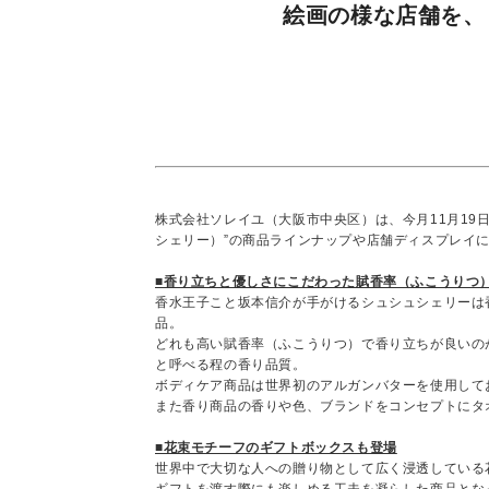
絵画の様な店舗を、
株式会社ソレイユ（大阪市中央区）は、今月11月19日（木
シェリー）”の商品ラインナップや店舗ディスプレイ
■香り立ちと優しさにこだわった賦香率（ふこうりつ
香水王子こと坂本信介が手がけるシュシュシェリーは
品。
どれも高い賦香率（ふこうりつ）で香り立ちが良いの
と呼べる程の香り品質。
ボディケア商品は世界初のアルガンバターを使用して
また香り商品の香りや色、ブランドをコンセプトにタ
■花束モチーフのギフトボックスも登場
世界中で大切な人への贈り物として広く浸透している
ギフトを渡す際にも楽しめる工夫を凝らした商品とな