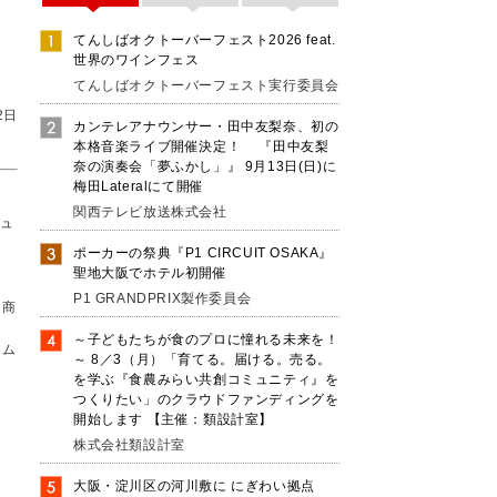
てんしばオクトーバーフェスト2026 feat.
世界のワインフェス
てんしばオクトーバーフェスト実行委員会
2日
カンテレアナウンサー・田中友梨奈、初の
本格音楽ライブ開催決定！ 『田中友梨
奈の演奏会「夢ふかし」』 9月13日(日)に
梅田Lateralにて開催
関西テレビ放送株式会社
シュ
ポーカーの祭典『P1 CIRCUIT OSAKA』
聖地大阪でホテル初開催
P1 GRANDPRIX製作委員会
力商
～子どもたちが食のプロに憧れる未来を！
ーム
～ 8／3（月）「育てる。届ける。売る。
を学ぶ『食農みらい共創コミュニティ』を
つくりたい」のクラウドファンディングを
開始します 【主催：類設計室】
株式会社類設計室
大阪・淀川区の河川敷に にぎわい拠点