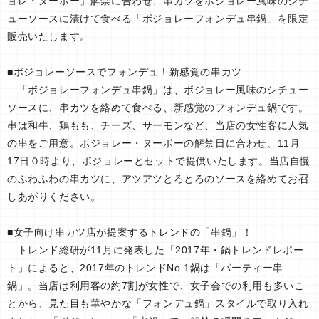
ョレ・ヌーボー」解禁に合わせ、串カツをボジョレー風味のシチ
ューソースに漬けて食べる「ボジョレーフォンデュ串鍋」を限定
販売いたします。
■ボジョレーソースでフォンデュ！新感覚の串カツ
「ボジョレーフォンデュ串鍋」は、ボジョレー風味のシチュー
ソースに、串カツを絡めて食べる、新感覚のフォンデュ鍋です。
串は和牛、鶏もも、チーズ、サーモンなど、当店の女性客に人気
の串をご用意。ボジョレー・ヌーボーの解禁日に合わせ、11月
17日０時より、ボジョレーとセットで提供いたします。当店自慢
のふわふわの串カツに、アツアツとろとろのソースを絡めてお召
しあがりください。
■女子向け串カツ店が提案するトレンドの「串鍋」！
トレンド総研が11月に発表した「2017年・鍋トレンドレポー
ト」によると、2017年のトレンドNo.1鍋は「パーティー串
鍋」。当店は利用客の約7割が女性で、女子会での利用も多いこ
とから、見た目も華やかな「フォンデュ鍋」スタイルで取り入れ