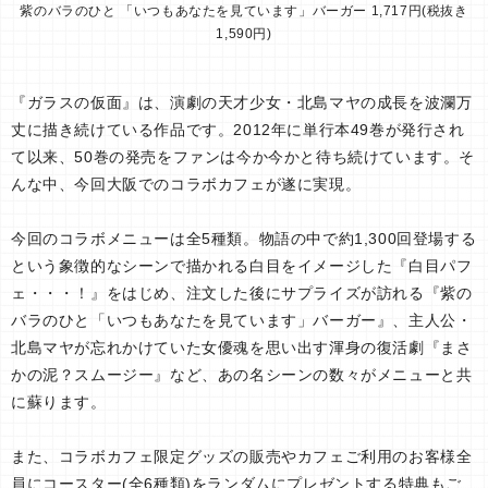
紫のバラのひと 「いつもあなたを見ています」バーガー 1,717円(税抜き
1,590円)
『ガラスの仮面』は、演劇の天才少女・北島マヤの成長を波瀾万
丈に描き続けている作品です。2012年に単行本49巻が発行され
て以来、50巻の発売をファンは今か今かと待ち続けています。そ
んな中、今回大阪でのコラボカフェが遂に実現。
今回のコラボメニューは全5種類。物語の中で約1,300回登場する
という象徴的なシーンで描かれる白目をイメージした『白目パフ
ェ・・・！』をはじめ、注文した後にサプライズが訪れる『紫の
バラのひと「いつもあなたを見ています」バーガー』、主人公・
北島マヤが忘れかけていた女優魂を思い出す渾身の復活劇『まさ
かの泥？スムージー』など、あの名シーンの数々がメニューと共
に蘇ります。
また、コラボカフェ限定グッズの販売やカフェご利用のお客様全
員にコースター(全6種類)をランダムにプレゼントする特典もご