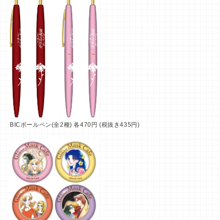
BICボールペン(全2種) 各470円 (税抜き435円)