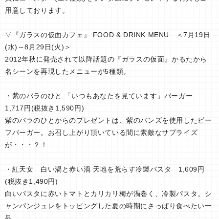
用意しております。
▽『ガラスの仮面カフェ』 FOOD & DRINK MENU ＜7月19日
(水)～8月29日(火)＞
2012年秋に発売されて以降話題の『ガラスの仮面』かるたから
名シーンを再現したメニューが5種類。
・紫のバラのひと 「いつもあなたを見ています」バーガー
1,717円(税抜き1,590円)
紫のバラのひとからのプレゼントは、紫のバンズを使用したビー
フバーガー。お召し上がり頂いている間に素敵なサプライズ
が・・・？！
・紅天女 白い渦と赤い渦 天地を荒らす冷製パスタ 1,609円
(税抜き1,490円)
白いパスタに赤いトマトとカリカリ梅が渦巻く、冷製パスタ。シ
ャンパンジュレをトッピングした夏の時期にさっぱり食べたい一
品。