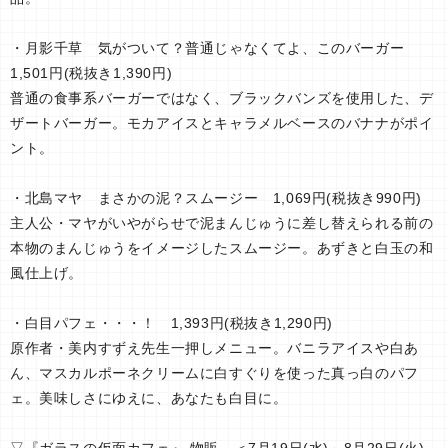
・月影千草 気がついて？普通じゃなくてよ、このバーガー
1,501円(税抜き1,390円)
普通の食事系バーガーではなく、ブラックバンズを使用した、デ
ザートバーガー。モカアイスとキャラメルベースのバナナがポイ
ント。
・北島マヤ まさかの泥？スムージー 1,069円(税抜き990円)
主人公・マヤがいやがらせで泥まんじゅうに差し替えられる前の
本物のまんじゅうをイメージしたスムージー。あずきと白玉の和
風仕上げ。
・白目パフェ・・・！ 1,393円(税抜き1,290円)
原作者・美内すずえ先生一押しメニュー。バニラアイスや白あ
ん、マスカルポーネクリームに白すぐりを使った真っ白のパフ
ェ。美味しさにゆえに、あなたも白目に。