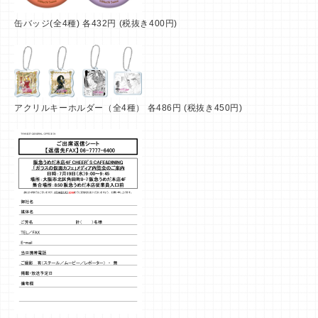
缶バッジ(全4種) 各432円 (税抜き400円)
アクリルキーホルダー（全4種） 各486円 (税抜き450円)