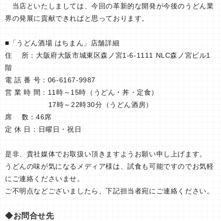
当店といたしましては、今回の革新的な開発が今後のうどん業
界の発展に貢献できればと思っております。
■「うどん酒場 はちまん」店舗詳細
住 所：大阪府大阪市城東区森ノ宮1-6-1111 NLC森ノ宮ビル1
階
電 話 番 号：06-6167-9987
営 業 時 間：11時～15時（うどん・丼・定食）
17時～22時30分（うどん酒房）
席 数：46席
定 休 日：日曜日・祝日
是非、貴社媒体でお取扱い頂きますようお願い申し上げます。
うどんの味が気になるメディア様は、試食も可能ですのでお気軽
にご連絡くださいませ。
ご不明点などございましたら、下記担当者宛にご連絡ください。
◆お問合せ先