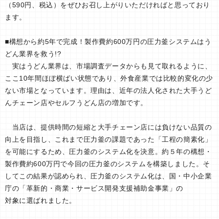
（590円、税込）をぜひお召し上がりいただければと思っており
ます。
■構想から約5年で完成！製作費約600万円の圧力釜システムはう
どん業界を救う!?
実はうどん業界は、市場調査データからも見て取れるように、
ここ10年間ほぼ横ばい状態であり、外食産業では比較的変化の少
ない市場となっています。理由は、近年の法人化された大手うど
んチェーン店やセルフうどん店の増加です。
当店は、提供時間の短縮と大手チェーン店には負けない品質の
向上を目指し、これまで圧力釜の課題であった「工程の簡素化」
を可能にするため、圧力釜のシステム化を決意。約５年の構想・
製作費約600万円で今回の圧力釜のシステムを構築しました。そ
してこの結果が認められ、圧力釜のシステム化は、国・中小企業
庁の「革新的・商業・サービス開発支援補助金事業」の
対象に選ばれました。