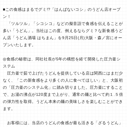
■この食感はまるでグミ!?「はんぱないコシ」のうどん店オープ
ン！
「ツルツル」「シコシコ」などの擬音語で食感を伝えることが
多い「うどん」。当社はこの度、例えるならグミ？な新食感うど
ん店「うどん酒場 はちまん」を9月25日(月)大阪・森ノ宮にオー
プンいたします。
◎食感の秘密は、同社社長が5年の構想を経て開発した圧力釜シ
ステム
圧力釜で茹で上げたうどんを提供している店は関西にはまだ少
なく、「この新食感をより多くの人に食べてほしい」と、大阪初
の「圧力釜のシステム化」に踏み切りました。圧力釜にすること
で、お湯の沸点が120度まで上がり、通常の麺と比べて約１.５倍
の弾力性を取得。うどん本来の麺の美味しさを楽しむことができ
ます。
お客様には、当店のうどんの食感が最も活きる「ざるうどん」