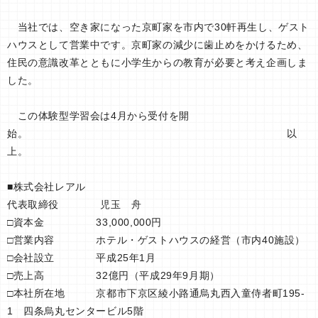
当社では、空き家になった京町家を市内で30軒再生し、ゲスト
ハウスとして営業中です。京町家の減少に歯止めをかけるため、
住民の意識改革とともに小学生からの教育が必要と考え企画しま
した。
この体験型学習会は4月から受付を開
始。 以
上。
■株式会社レアル
代表取締役 児玉 舟
□資本金 33,000,000円
□営業内容 ホテル・ゲストハウスの経営（市内40施設）
□会社設立 平成25年1月
□売上高 32億円（平成29年9月期）
□本社所在地 京都市下京区綾小路通烏丸西入童侍者町195-
1 四条烏丸センタービル5階