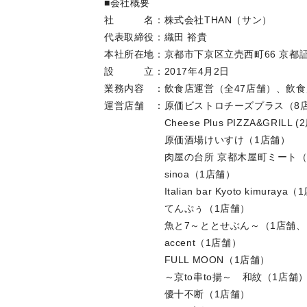
■会社概要
社 名：株式会社T
代表取締役：織田 裕貴
本社所在地：京都市下京区立売西町66
設 立：2017年4月2
業務内容 ：飲食店運営（全47店舗）、飲食
運営店舗 ：原価ビストロチーズプラス（
Cheese Plus PIZZA&GRILL (
原価酒場けいすけ（1店舗
肉屋の台所 京都木屋町ミート（1
sinoa（1店舗）
Italian bar Kyoto kimuray
てんぷぅ（1店舗）
魚と7～ととせぶん～（1店舗、F
accent（1店舗）
FULL MOON（1店舗）
～京to串to揚～ 和紋（1店
優十不断（1店舗）