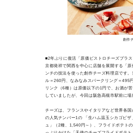
創作
■2年ぶりに復活「原価ビストロチーズプ
京都発祥で関西を中心に店舗を展開する「原
ンチの技法を使った創作チーズ料理店です。
ル＝260円、なみなみスパークリング＝49
リンク（6種）は原価以下の1円で、お酒が
していましたが、今回は阪急高槻市駅前に場
チーズは、フランスやイタリアなど世界各国
の人気ナンバー1の 「生ハム温玉シカゴピザ
ュ」（2種、1,540円～）、フライドポテ
っぷりかけた「天使のチーズフライドポテト