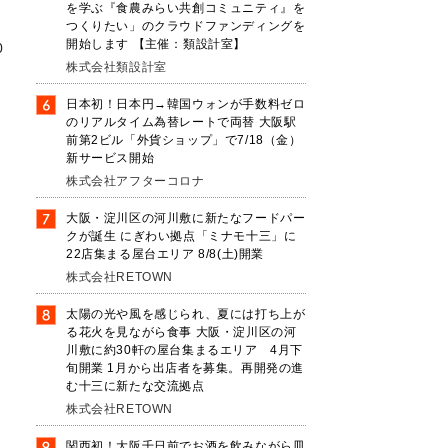
を学ぶ『食農みらい共創コミュニティ』を
レ
つくりたい」のクラウドファンディングを
開始します 【主催：類設計室】
0
株式会社類設計室
日本初！日本円→韓国ウォンが手数料ゼロ
のリアルタイム為替レートで両替 大阪駅
前第2ビル「外貨ショップ」で7/18（金）
だ
新サービス開始
株式会社アフターコロナ
大阪・淀川区の河川敷に新たなフードパー
クが誕生 にぎわい拠点「ミナモ十三」に
22店集まる屋台エリア 8/8(土)開業
株式会社RETOWN
太陽の光や風を感じられ、夏には打ち上が
る花火を見ながら食事 大阪・淀川区の河
川敷に約30軒の屋台集まるエリア 4月下
旬開業 1月から出店者を募集。再開発の進
む十三に新たな交流拠点
株式会社RETOWN
関西初！大阪千日前でお酒を飲みながら皿