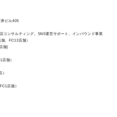
HAN（サン）
 京都証券ビル405
日
店コンサルティング、SNS運営サポート、インバウンド事業
8店舗、FC12店舗）
2店舗)
）
店舗）
a（1店）
C1店舗）
舗）