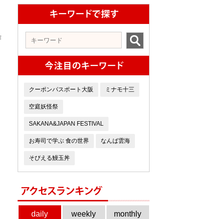
作
クーポンパスポート大阪
ミナモ十三
空庭妖怪祭
SAKANA&JAPAN FESTIVAL
お寿司で学ぶ 食の世界
なんば雲海
そびえる鰻玉丼
daily
weekly
monthly