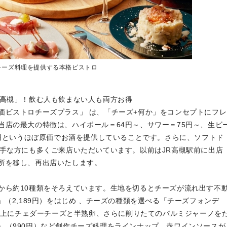
チーズ料理を提供する本格ビストロ
ラス高槻」！飲む人も飲まない人も両方お得
価ビストロチーズプラス」 は、「チーズ+何か」をコンセプトにフレ
当店の最大の特徴は、ハイボール＝64円～、サワー＝75円～、生ビ
5円というほぼ原価でお酒を提供していることです。さらに、ソフトド
苦手な方にも多くご来店いただいています。以前はJR高槻駅前に出店
所を移し、再出店いたします。
から約10種類をそろえています。生地を切るとチーズが流れ出す不
」（2,189円）をはじめ 、チーズの種類を選べる「チーズフォンデ
トの上にチェダーチーズと半熟卵、さらに削りたてのパルミジャーノを
」（990円）など創作チーズ料理をラインナップ。赤ワインソースが