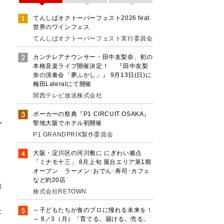
てんしばオクトーバーフェスト2026 feat.
世界のワインフェス
てんしばオクトーバーフェスト実行委員会
カンテレアナウンサー・田中友梨奈、初の
本格音楽ライブ開催決定！ 『田中友梨
奈の演奏会「夢ふかし」』 9月13日(日)に
梅田Lateralにて開催
関西テレビ放送株式会社
ポーカーの祭典『P1 CIRCUIT OSAKA』
ー
聖地大阪でホテル初開催
P1 GRANDPRIX製作委員会
大阪・淀川区の河川敷に にぎわい拠点
「ミナモ十三」 8月上旬 屋台エリア第1期
オープン ラーメン･おでん･寿司･カフェ
など約20店
動
株式会社RETOWN
た
～子どもたちが食のプロに憧れる未来を！
～ 8／3（月）「育てる。届ける。売る。