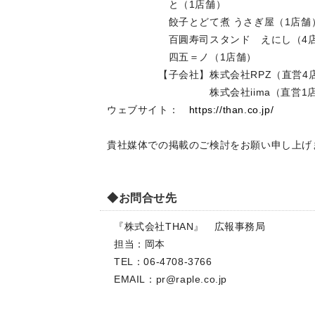
と（1店舗）
餃子とどて煮 うさぎ屋（1
百圓寿司スタンド えにし（4
四五＝ノ（1店舗）
【子会社】株式会社RPZ（直営4
株式会社iima（直営1店
ウェブサイト：
https://than.co.jp/
貴社媒体での掲載のご検討をお願い申し上げ
◆お問合せ先
『株式会社THAN』 広報事務局
担当：岡本
TEL：06-4708-3766
EMAIL：
pr@raple.co.jp