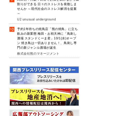
割りができる 日々のストレスを発散しま
せんか ～現代社会のストレス解消を提案
～
U2 unusual underground
予約1年待ちの焼鳥店「熊の焼鳥」に立ち
飲みの新業態 梅田・お初天神に「鳥刺し
酒場 スタンドくーま君」10/1(水)オープ
ン 焼き鳥は一切ありません！、鳥刺し専
門の新ジャンル酒場が誕生
株式会社熊のマネージメント