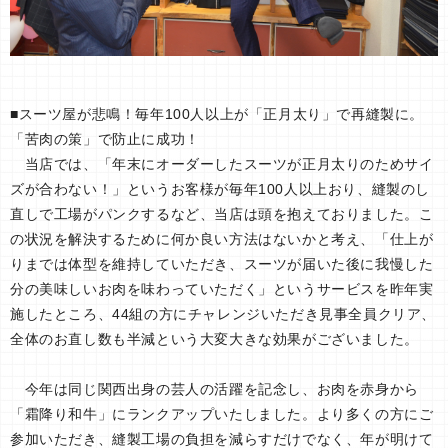
■スーツ屋が悲鳴！毎年100人以上が「正月太り」で再縫製に。
「苦肉の策」で防止に成功！
当店では、「年末にオーダーしたスーツが正月太りのためサイ
ズが合わない！」というお客様が毎年100人以上おり、縫製のし
直しで工場がパンクするなど、当店は頭を抱えておりました。こ
の状況を解決するために何か良い方法はないかと考え、「仕上が
りまでは体型を維持していただき、スーツが届いた後に我慢した
分の美味しいお肉を味わっていただく」というサービスを昨年実
施したところ、44組の方にチャレンジいただき見事全員クリア、
全体のお直し数も半減という大変大きな効果がございました。
今年は同じ関西出身の芸人の活躍を記念し、お肉を赤身から
「霜降り和牛」にランクアップいたしました。より多くの方にご
参加いただき、縫製工場の負担を減らすだけでなく、年が明けて