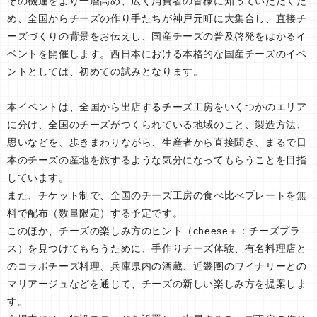
その機運をより一層高め、広く消費者の皆様に知っていただくた
め、全国からチーズの作り手たちが神戸元町に大集合し、直接チ
ーズづくりの背景をお伝えし、国産チーズの普及啓発をはかるイ
ベントを開催します。西日本における本格的な国産チーズのイベ
ントとしては、初めての試みとなります。
本イベントは、全国から出店するチーズ工房をいくつかのエリア
に分け、全国のチーズがつくられている地域のこと、製造方法、
思いなどを、歩きまわりながら、生産者から直接聞き、まるで日
本のチーズの産地を旅するような気分になってもらうことを目指
しています。
また、チケット制で、全国のチーズ工房の食べ比べプレートを無
料で配布（数量限定）する予定です。
このほか、チーズの楽しみ方のヒント（cheese＋：チーズプラ
ス）を見つけてもらうために、手作りチーズ体験、有名料理店と
のコラボチーズ料理、兵庫県内の酒蔵、近畿圏のワイナリーとの
マリアージュなどを通じて、チーズの新しい楽しみ方を提案しま
す。