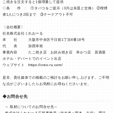
こ焼きを注文すると1個増量して提供
◇条 件 : ①タバコをご提示（3月は灰皿と交換） ②喫煙
者1人につき2回まで ③テークアウト不可
〔会社概要〕
社名株式会社くれおーる
本 社 大阪市中央区千日前1丁目8番18号
代 表 加西幸裕
事業内容 たこ焼き店 お好み焼き店 串かつ店 居酒屋
ホテル・デパートでのイベント出店
ウェブサイト
https://creo-ru.com/
是非、貴社媒体での掲載のご検討をお願い申し上げます。ご不明
な点がございましたらお気軽にお尋ねくださいませ。
◆お問合せ先
～ 取材についてのお問合せ先～
株式会社くれおーる広報事務局（担当者＝岡本、古沢） 電話