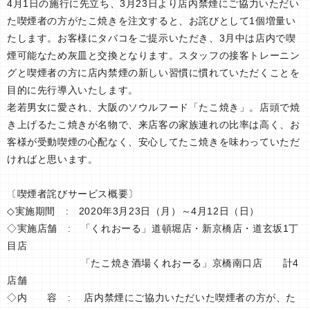
4月1日の施行に先立ち、3月23日より店内禁煙にご協力いただい
た喫煙者の方がたこ焼きを注文すると、お詫びとして1個増量い
たします。お客様にタバコをご提示いただき、3月中は店内で喫
煙可能なため灰皿と交換となります。スタッフの接客トレーニン
グと喫煙者の方に店内禁煙の新しい習慣に慣れていただくことを
目的に先行導入いたします。
老若男女に愛され、大阪のソウルフード「たこ焼き」。店頭で焼
き上げるたこ焼きが名物で、来店客の家族連れの比率は高く、お
客様が受動喫煙の心配なく、安心してたこ焼きを味わっていただ
ければと思います。
〔喫煙者詫びサービス概要〕
◇実施期間 : 2020年3月23日（月）～4月12日（日）
◇実施店舗 : 「くれおーる」道頓堀店・新京橋店・道玄坂1丁
目店
「たこ焼き酒場くれおーる」京橋南口店 計4
店舗
◇内 容 : 店内禁煙にご協力いただいた喫煙者の方が、た