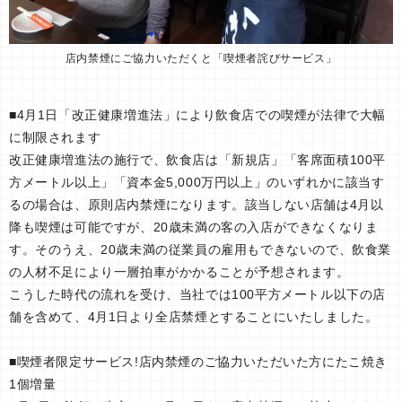
店内禁煙にご協力いただくと「喫煙者詫びサービス」
■4月1日「改正健康増進法」により飲食店での喫煙が法律で大幅
に制限されます
改正健康増進法の施行で、飲食店は「新規店」「客席面積100平
方メートル以上」「資本金5,000万円以上」のいずれかに該当す
るの場合は、原則店内禁煙になります。該当しない店舗は4月以
降も喫煙は可能ですが、20歳未満の客の入店ができなくなりま
す。そのうえ、20歳未満の従業員の雇用もできないので、飲食業
の人材不足により一層拍車がかかることが予想されます。
こうした時代の流れを受け、当社では100平方メートル以下の店
舗を含めて、4月1日より全店禁煙とすることにいたしました。
■喫煙者限定サービス!店内禁煙のご協力いただいた方にたこ焼き
1個増量