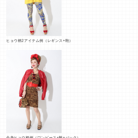
ヒョウ柄2アイテム例（レギンス+鞄）
全身ヒョウ柄例（ワンピース+靴+バック）