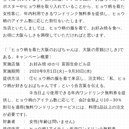
ポスターやヒョウ柄を取り入れていることから、ヒョウ柄を着た
女性客に、年内利用できるワンドリンク無料券を提供し、ヒョウ
柄のアイテム数に応じた割引をいたします。
当店といたしましては、ヒョウ柄の服を着て、お好み焼を食べ、
お得に大阪らしさを満喫していただければと思います。
〔「ヒョウ柄を着た大阪のおばちゃんは、大阪の景観(けしき)で
ある」キャンペーン概要〕
実施店舗 : お好み焼 ゆかり 富国生命ビル店
実施期間 : 2020年9月1日(火)～9月30日(水)
提供方法 : ①ヒョウ柄の服を着て来店し、注文時に「私、ヒョ
ウ柄が好きなおばちゃんです」という合言葉を伝える。
②当日より使用できる年内ワンドリンク無料券を提
供し、ヒョウ柄のアイテム数に応じて、会計金額より10～30％
割引を適用(無料ワンドリンクサービスには、料理1品以上の注文
が必要です)。
対象者 : 女性(年齢は問いません)
提供内容 : ヒョウ柄1アイテム：年内ワンドリンク無料券