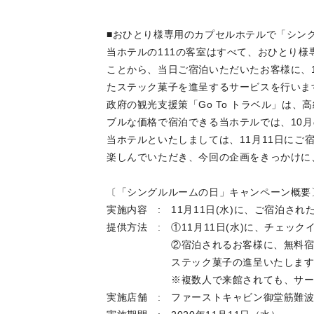
■おひとり様専用のカプセルホテルで「シン
当ホテルの111の客室はすべて、おひとり様専
ことから、当日ご宿泊いただいたお客様に、1
たステック菓子を進呈するサービスを行いま
政府の観光支援策「Go To トラベル」は
ブルな価格で宿泊できる当ホテルでは、10
当ホテルといたしましては、11月11日にご
楽しんでいただき、今回の企画をきっかけに
〔「シングルルームの日」キャンペーン概要
実施内容 : 11月11日(水)に、ご宿泊
提供方法 : ①11月11日(水)に、チェッ
②宿泊されるお客様に、無料宿泊券が当
ステック菓子の進呈いたしま
※複数人で来館されても、サービス
実施店舗 : ファーストキャビン御堂筋難波（