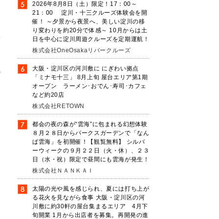
2026年8月8日（土）限定！17：00～
21：00 淀川・十三クルーズ体験会を開
催！ ～夕景から夜景へ、美しい淀川の移
り変わりを約20分で体感～ 10月からは土
ぶ
日を中心に淀川周遊クルーズを定期運航！
株式会社OneOsakaリバークルーズ
大阪・淀川区の河川敷に にぎわい拠点
ナ
「ミナモ十三」 8月上旬 屋台エリア第1期
オープン ラーメン･おでん･寿司･カフェ
など約20店
株式会社RETOWN
都会の夜の森が“雲海”に包まれる幻想体験
８月２８日からパークスガーデンで「なん
ば雲海」を初開催！【観覧無料】 シルバ
ーウィークの９月２２日（火・休）、２３
日（水・祝）限定で昼間にも雲海が発生！
株式会社ＮＡＮＫＡＩ
太陽の光や風を感じられ、夏には打ち上が
る花火を見ながら食事 大阪・淀川区の河
川敷に約30軒の屋台集まるエリア 4月下
旬開業 1月から出店者を募集。再開発の進