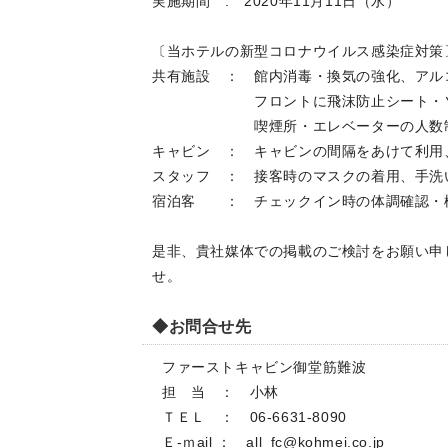
実施期間 : 2020年11月11日（水）
〔当ホテルの新型コロナウイルス感染症対策
共有施設 ： 館内消毒・換気の強化、アル
フロントに飛沫防止シート・ソーシ
喫煙所・エレベーターの人数制限、
キャビン ： キャビンの間隔をあけて利用
スタッフ ： 接客時のマスクの着用、手洗
宿泊客 ： チェックイン時の体調確認・
是非、貴社媒体での掲載のご検討をお願い申
せ。
◆お問合せ先
ファーストキャビン御堂筋難波
担 当 ： 小林
ＴＥＬ ： 06-6631-8090
Ｅ-ｍail ：
all_fc@kohmei.co.jp