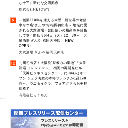
む十三に新たな交流拠点
株式会社RETOWN
～創業110年を迎える大阪・新世界の老舗
串かつ店"ぎふや"が福岡初出店～ 地域に愛
される大衆酒場・普段使いの最高峰を目指
して堂々開店 8月4日（火）12：30～「大
衆酒場 ぎふや 福岡天神店」 NEW
OPEN！
大衆酒場 ぎふや 福岡天神店
九州初出店！大阪発”昼飲みの聖地”「大衆
酒場 フレンチマン」 福岡の再開発ビル
ま
「天神ビジネスセンターII」に8/4(火)オー
プン シェフ考案の本格フレンチが1品198
円～、ウニ＆イクラ、フォアグラもお手軽
価格で
有限会社らくちん