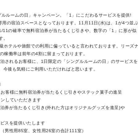
グルルームの日」キャンペーン。「1」にこだわるサービスを提供!
用の宿泊スペースとなっております。11月11日(水)は、1が4つ並
/11の確率で無料宿泊券が当たるくじ引きや、数字の「1」に形が似
す。
、高級ホテルや旅館での利用に偏っていると言われております。リーズ
月の稼働率は前年の4割に留まっております。
宿泊されるお客様に、1日限定の「シングルルームの日」のサービスを
、今後も気軽にご利用いただければと思います。
〕
されたお客様に無料宿泊券が当たるくじ引きやステック菓子の進呈
クインしていただきます
たるくじ引き(外れた方はオリジナルグッズを進呈)や
す
を提供いたします
男性用85室、女性用26室の合計111室）