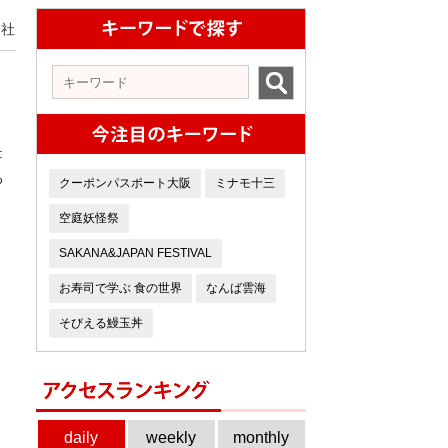
会社
:
る
クーポンパスポート大阪
ミナモ十三
空庭妖怪祭
SAKANA&JAPAN FESTIVAL
お寿司で学ぶ 食の世界
なんば雲海
そびえる鰻玉丼
daily
weekly
monthly