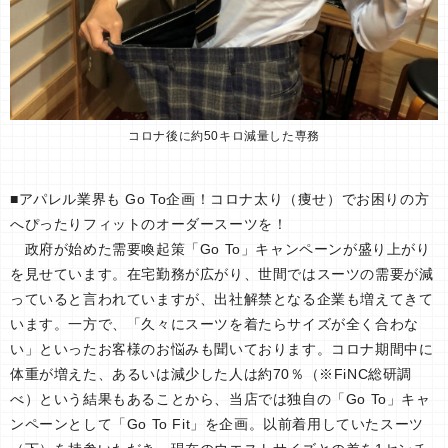
コロナ後に約50キロ減量した専務
■アパレル業界も Go To企画！コロナ太り（痩せ）でお困りの方
へぴったりフィットのオーダースーツを！
政府が始めた需要喚起策「Go To」キャンペーンが盛り上がり
を見せています。在宅勤務が広がり、世間ではスーツの需要が減
っていると言われていますが、出社解禁となる企業も増えてきて
います。一方で、「久々にスーツを着たらサイズが全く合わな
い」といったお客様のお悩みも聞いております。コロナ期間中に
体重が増えた、あるいは減少した人は約70％（※FiNC総研調
べ）という結果もあることから、当店では独自の「Go To」キャ
ンペーンとして「Go To Fit」を企画。以前着用していたスーツ