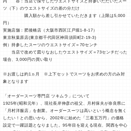
内 容：当店で採寸したウエストサイズと持参いただいたスー
ツ（下）のウエストサイズの差の分だけ
購入額から差し引かせていただきます（上限は5,000
円）
実施店舗：肥後橋店（大阪市西区江戸堀1-8-17）
東京秋葉原店(東京都千代田区神田須田町2-19-3)
例）持参したスーツのウエストサイズ＝70センチ
当店で改めて図りなおしたウエストサイズ＝73センチだった
場合、3,000円の買い取り
※お渡しは約1ヵ月 ※上下セットでスーツをお求めの方のみ対
象となります
「オーダースーツ専門店 ツキムラ」について
1925年(昭和元年）、現社長岸伸彦の祖父、月村保夫が奈良県に
「月村洋服店」を創業。オーダースーツは高いという概念を無く
したい！との思いから、2002年に始めた「三着五万円」の価格
設定で一躍話題となりました。95年目を迎える現在、関西を中心