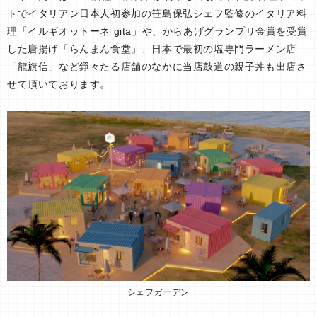
トでイタリアン日本人初参加の笹島保弘シェフ監修のイタリア料
理「イルギオットーネ gita」や、からあげグランプリ金賞を受賞
した唐揚げ「らんまん食堂」、日本で最初の塩専門ラーメン店
「龍旗信」など錚々たる店舗のなかに当店鼓道の親子丼も出店さ
せて頂いております。
シェフガーデン