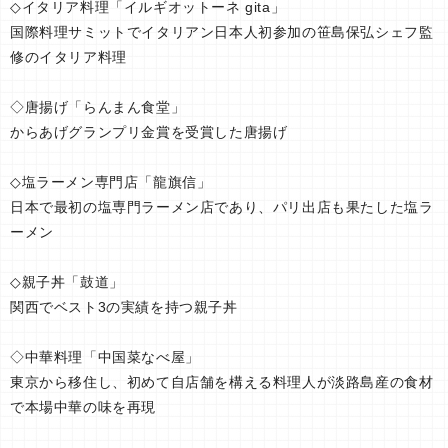
◇イタリア料理「イルギオットーネ gita」
国際料理サミットでイタリアン日本人初参加の笹島保弘シェフ監
修のイタリア料理
◇唐揚げ「らんまん食堂」
からあげグランプリ金賞を受賞した唐揚げ
◇塩ラーメン専門店「龍旗信」
日本で最初の塩専門ラーメン店であり、パリ出店も果たした塩ラ
ーメン
◇親子丼「鼓道」
関西でベスト3の実績を持つ親子丼
◇中華料理「中国菜なべ屋」
東京から移住し、初めて自店舗を構える料理人が淡路島産の食材
で本場中華の味を再現