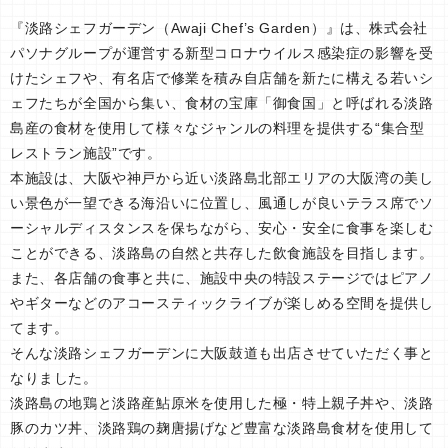
『淡路シェフガーデン（Awaji Chef’s Garden）』は、株式会社
パソナグループが運営する新型コロナウイルス感染症の影響を受
けたシェフや、有名店で修業を積み自店舗を新たに構える若いシ
ェフたちが全国から集い、食材の宝庫「御食国」と呼ばれる淡路
島産の食材を使用して様々なジャンルの料理を提供する“集合型
レストラン施設”です。
本施設は、大阪や神戸から近い淡路島北部エリアの大阪湾の美し
い景色が一望できる海沿いに位置し、風通しが良いテラス席でソ
ーシャルディスタンスを保ちながら、安心・安全に食事を楽しむ
ことができる、淡路島の自然と共存した飲食施設を目指します。
また、各店舗の食事と共に、施設中央の特設ステージではピアノ
やギターなどのアコースティックライブが楽しめる空間を提供し
てます。
そんな淡路シェフガーデンに大阪鼓道も出店させていただく事と
なりました。
淡路島の地鶏と淡路産鮎原米を使用した極・特上親子丼や、淡路
豚のカツ丼、淡路鶏の麹唐揚げなど豊富な淡路島食材を使用して