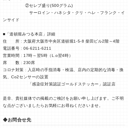
②セレブ盛り(500グラム)
サーロイン・ハネシタ・クリ・ヘレ・フランク・イ
ンサイド
■「道頓堀みつる本店」詳細
住 所 : 大阪府大阪市中央区道頓堀1-5-8 柴田ビル2階～4階
電話番号 : 06-6211-6211
営業時間 : 17時～翌5時（L.o翌4時）
席 数 : 230席
コロナ対策 : 入店時の手指消毒・検温、店内の定期的な消毒・換
気、Co2センサーの設置
「感染症対策認証ゴールドステッカー」認証店
是非、貴社媒体での掲載のご検討をお願い申し上げます。ご不明
な点がございましたらお気軽にお尋ねくださいませ。
◆お問合せ先