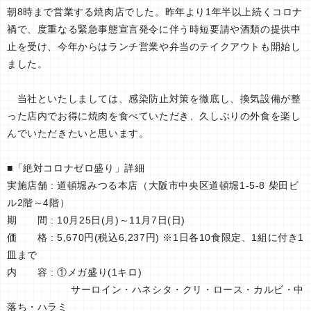
朝8時まで営業する焼肉店でした。昨年より1年半以上続くコロナ
禍で、度重なる緊急事態宣言発令に伴う時短要請や酒類の提供中
止を受け、今年からはランチ営業や弁当のテイクアウトも開始し
ました。
当社といたしましては、感染防止対策を徹底し、換気設備が整
った店内でお得に焼肉を食べていただき、久しぶりの外食を楽し
んでいただきたいと思います。
■「絶対コロナゼロ盛り」詳細
実施店舗 : 道頓堀みつる本店（大阪市中央区道頓堀1-5-8 柴田ビ
ル2階～4階）
期 間 : 10月25日(月)～11月7日(日)
価 格 : 5,670円(税込6,237円) ※1日各10食限定、1組に付き1
皿まで
内 容 : ①メガ盛り(1キロ)
サーロイン・ハネシタ・クリ・ロース・カルビ・中
落ち・ハラミ