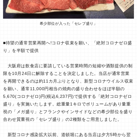
希少部位が入った「セレブ盛り」
■待望の通常営業再開へ!コロナ収束を願い、「絶対コロナゼロ盛
り」を半額で提供
大阪府は飲食店に要請している営業時間の短縮や酒類提供の制
限を10月24日に解除することを決定しました。当店が通常営業
を再開できるのは約11カ月ぶりとなり、新型コロナウイルス収束
を願い、通常11,000円相当の焼肉の盛り合わせをほぼ半額の
5,670(コロナゼロ)円(税込6,237円)で提供する「絶対コロナゼロ
盛り」を実施いたします。総重量1キロでボリュームがあり量重
視の「メガ盛り」とフランクやインサイドなどの希少部位を盛り
合わせ質重視の「セレブ盛り」の2種類をご用意しました。
新型コロナ感染拡大以前、道頓堀にある当店は夕方5時から翌