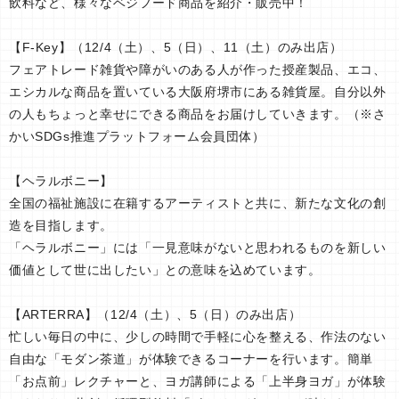
飲料など、様々なベジフード商品を紹介・販売中！
【F-Key】（12/4（土）、5（日）、11（土）のみ出店）
フェアトレード雑貨や障がいのある人が作った授産製品、エコ、
エシカルな商品を置いている大阪府堺市にある雑貨屋。自分以外
の人もちょっと幸せにできる商品をお届けしていきます。（※さ
かいSDGs推進プラットフォーム会員団体）
【ヘラルボニー】
全国の福祉施設に在籍するアーティストと共に、新たな文化の創
造を目指します。
「ヘラルボニー」には「一見意味がないと思われるものを新しい
価値として世に出したい」との意味を込めています。
【ARTERRA】（12/4（土）、5（日）のみ出店）
忙しい毎日の中に、少しの時間で手軽に心を整える、作法のない
自由な「モダン茶道」が体験できるコーナーを行います。簡単
「お点前」レクチャーと、ヨガ講師による「上半身ヨガ」が体験