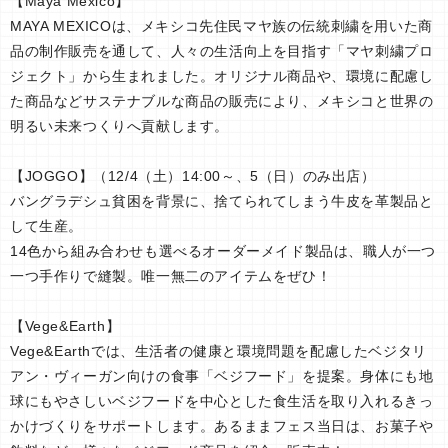
【Maya Mexico】
MAYA MEXICOは、メキシコ先住民マヤ族の伝統刺繍を用いた商
品の制作販売を通して、人々の生活向上を目指す「マヤ刺繍プロ
ジェクト」から生まれました。オリジナル商品や、環境に配慮し
た商品などサステナブルな商品の販売により、メキシコと世界の
明るい未来つくりへ貢献します。
【JOGGO】（12/4（土）14:00～、5（日）のみ出店）
バングラデシュ貧困を背景に、捨てられてしまう牛皮を革製品と
して生産。
14色から組み合わせも選べるオーダーメイド製品は、職人が一つ
一つ手作りで縫製。唯一無二のアイテムをぜひ！
【Vege&Earth】
Vege&Earthでは、生活者の健康と環境問題を配慮したベジタリ
アン・ヴィーガン向けの食事「ベジフード」を提案。身体にも地
球にもやさしいベジフードを中心とした食生活を取り入れるきっ
かけづくりをサポートします。あるままフェス当日は、お菓子や