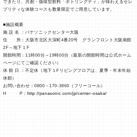
できたり、共創・循環型飲料「ボトリングティ」が味わえるセレ
ブリティな体験コースも数量限定でご用意しています。
■施設概要
施 設 名 ：パナソニックセンター大阪
住 所：大阪市北区大深町4番20号 グランフロント大阪南館
2F～地下１F
開館時間：11時00分～19時00分（最新の開館時間は公式ホーム
ページにてご確認ください）
休 館 日 ：不定休（地下１Fリビングフロアは、夏季・年末年始
休館）
お問い合わせ：0800－170-3860（フリーコール）
H P：
http://panasonic.com/jp/center-osaka/