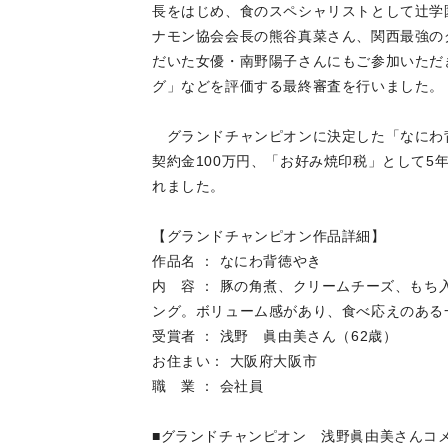
長をはじめ、食のスペシャリストとして辻学園
ナモン協会会長の熊谷真菜さん、関西最強の
だいた女優・南野陽子さんにもご参加いただ
グ」などを評価する最終審査を行いました。
グランドチャンピオンに決定した「なにわ
契約金100万円、「お好み焼印税」として5
れました。
【グランドチャンピオン作品詳細】
作品名 ： なにわ背徳やき
内 容 ： 豚の角煮、クリームチーズ、も
ング。ボリューム感があり、食べ応えのある
受賞者 ： 浅野 眞由美さん（62歳）
お住まい： 大阪府大阪市
職 業 ： 会社員
■グランドチャンピオン 浅野眞由美さんコ