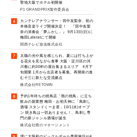
聖地大阪でホテル初開催
P1 GRANDPRIX製作委員会
カンテレアナウンサー・田中友梨奈、初の
本格音楽ライブ開催決定！ 『田中友梨
奈の演奏会「夢ふかし」』 9月13日(日)に
梅田Lateralにて開催
、
関西テレビ放送株式会社
太陽の光や風を感じられ、夏には打ち上が
る花火を見ながら食事 大阪・淀川区の河
川敷に約30軒の屋台集まるエリア 4月下
旬開業 1月から出店者を募集。再開発の進
む十三に新たな交流拠点
株式会社RETOWN
予約1年待ちの焼鳥店「熊の焼鳥」に立ち
飲みの新業態 梅田・お初天神に「鳥刺し
酒場 スタンドくーま君」10/1(水)オープ
ン 焼き鳥は一切ありません！、鳥刺し専
門の新ジャンル酒場が誕生
株式会社熊のマネージメント
堺に大阪初のピックルボール専用施設が4