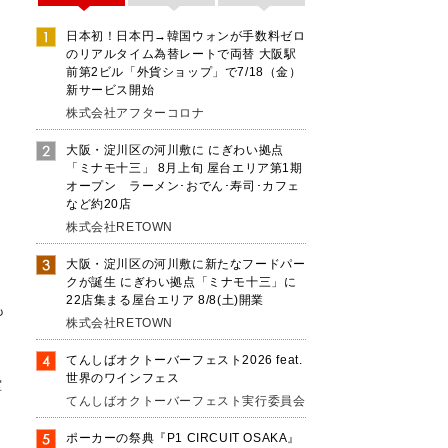
日本初！日本円→韓国ウォンが手数料ゼロ
のリアルタイム為替レートで両替 大阪駅
前第2ビル「外貨ショップ」で7/18（金）
新サービス開始
株式会社アフターコロナ
大阪・淀川区の河川敷に にぎわい拠点
「ミナモ十三」 8月上旬 屋台エリア第1期
オープン ラーメン･おでん･寿司･カフェ
など約20店
株式会社RETOWN
大阪・淀川区の河川敷に新たなフードパー
クが誕生 にぎわい拠点「ミナモ十三」に
22店集まる屋台エリア 8/8(土)開業
も
株式会社RETOWN
てんしばオクトーバーフェスト2026 feat.
世界のワインフェス
堂
てんしばオクトーバーフェスト実行委員会
の
社
ポーカーの祭典『P1 CIRCUIT OSAKA』