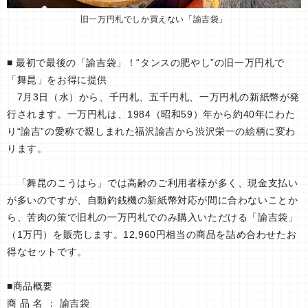
旧一万円札でしか買えない「諭吉袋」
■ 最初で最後の「諭吉袋」！“タンスの肥やし”の旧一万円札で
「舞昆」をお得に提供
7月3日（水）から、千円札、五千円札、一万円札の新紙幣が発
行されます。一万円札は、1984（昭和59）年から約40年にわた
り“諭吉”の愛称で親しまれた福沢諭吉から渋沢栄一の絵柄に変わ
ります。
「舞昆のこうはら」では高齢のご利用者様が多く、現金支払い
が多いのですが、自動釣銭機の新紙幣対応が間に合わないことか
ら、苦肉の策で旧札の一万円札でのみ購入いただける「諭吉袋」
（1万円）を販売します。12,960円相当の商品を詰め合わせたお
得なセットです。
■商品概要
商 品 名 ： 諭吉袋