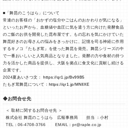
■「舞昆のこうはら」について
常連のお客様の「おかずの塩分やごはんのおかわりが気になる」
といったお声から、血糖値や血圧に気を遣う方に向けた発酵食品
のご飯のお供を開発した昆布屋です。もの忘れを気にかけていた
舞昆好きのお母さんの悩みをきっかけに、記憶を司る神経に作用
するキノコ『たもぎ茸』を使った舞昆を発売。舞昆シリーズの中
で一番おいしいと人気商品となりました。発酵の力や食材の持つ
力を活かした商品を提供し、大阪を拠点に食文化に貢献し続ける
企業です。
2024夏あいさつ文：
https://qr1.jp/Bv99B5
たもぎ茸舞昆について：
https://qr1.jp/MNllXE
◆お問合せ先
＜ 取材に関するお問合せ先 ＞
株式会社 舞昆のこうはら 広報事務局 担当 ：小村
TEL：06-4708-3766 EMAIL：
pr@raple.co.jp