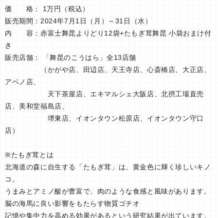
価 格： 1万円（税込）
販売期間：2024年7月1日（月）～31日（水）
内 容：赤富士舞昆よりどり12袋+たもぎ茸舞昆 小袋おまけ付
き
販売店舗： 「舞昆のこうはら」全13店舗
（かがや店、田辺店、天王寺店、心斎橋店、大正店、
アベノ店、
天下茶屋店、エキマルシェ大阪店、北摂工場直売
店、美和堂福島店、
堺東店、イオンタウン松原店、イオンタウン守口
店）
※たもぎ茸とは
北海道の森に自生する「たもぎ茸」は、黄金色に輝く珍しいキノ
コ。
うまみとアミノ酸が豊富で、肉のような食感と風味があります。
脳の海馬に良い影響をもたらす物質ゴチオ
記憶や集中力を高める効果があるという研究結果が出ています。