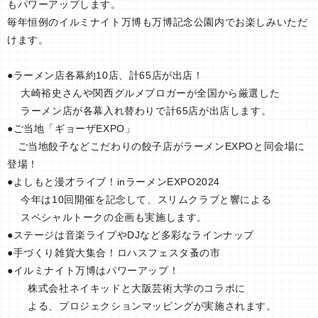
もパワーアップします。
毎年恒例のイルミナイト万博も万博記念公園内でお楽しみいただ
けます。
●ラーメン店各幕約10店、計65店が出店！
大崎裕史さんや関西グルメブロガーが全国から厳選した
ラーメン店が各幕入れ替わりで計65店が出店します。
●ご当地「ギョーザEXPO」
ご当地餃子などこだわりの餃子店がラーメンEXPOと同会場に
登場！
●よしもと漫才ライブ！inラーメンEXPO2024
今年は10回開催を記念して、スリムクラブと響による
スペシャルトークの企画も実施します。
●ステージは音楽ライブやDJなど多彩なラインナップ
●手づくり雑貨大集合！ロハスフェスタ蚤の市
●イルミナイト万博はパワーアップ！
株式会社ネイキッドと大阪芸術大学のコラボに
よる、プロジェクションマッピングが実施されます。