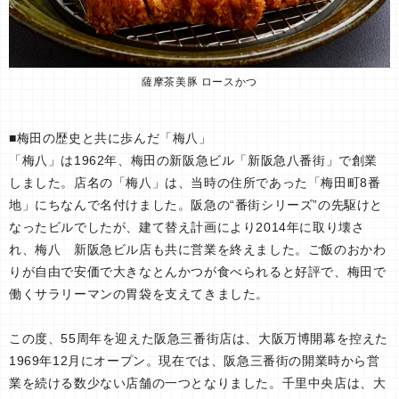
薩摩茶美豚 ロースかつ
■梅田の歴史と共に歩んだ「梅八」
「梅八」は1962年、梅田の新阪急ビル「新阪急八番街」で創業
しました。店名の「梅八」は、当時の住所であった「梅田町8番
地」にちなんで名付けました。阪急の“番街シリーズ”の先駆けと
なったビルでしたが、建て替え計画により2014年に取り壊さ
れ、梅八 新阪急ビル店も共に営業を終えました。ご飯のおかわ
りが自由で安価で大きなとんかつが食べられると好評で、梅田で
働くサラリーマンの胃袋を支えてきました。
この度、55周年を迎えた阪急三番街店は、大阪万博開幕を控えた
1969年12月にオープン。現在では、阪急三番街の開業時から営
業を続ける数少ない店舗の一つとなりました。千里中央店は、大