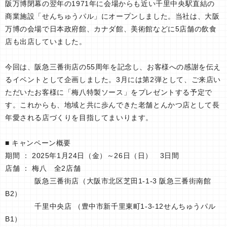
阪万博閉幕の翌年の1971年に会場からも近い千里中央駅直結の
商業施設「せんちゅうパル」にオープンしました。当社は、大阪
万博の会場で日本政府館、カナダ館、美術館などに5店舗の飲食
店も出店していました。
今回は、阪急三番街店の55周年を記念し、お客様への感謝を伝え
るイベントとして企画しました。3月には第2弾として、ご来店い
ただいたお客様に「梅八特製ソース」をプレゼントする予定で
す。これからも、地域と共に歩んできた老舗とんかつ店として長
年愛される店づくりを目指してまいります。
■ キャンペーン概要
期間 ： 2025年1月24日（金）～26日（日） 3日間
店舗 ： 梅八 全2店舗
阪急三番街店（大阪市北区芝田1-1-3 阪急三番街南館
B2）
千里中央店 （豊中市新千里東町1-3-12せんちゅうパル
B1）