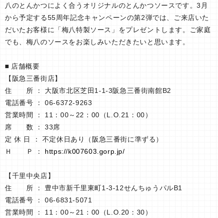
八のとんかつによく合うオリジナルのとんかつソースです。3月
から予定する55周年記念キャンペーンの第2弾では、ご来店いた
だいたお客様に「梅八特製ソース」をプレゼントします。ご家庭
でも、梅八のソースをお楽しみいただきたいと思います。
■ 店舗概要
【阪急三番街店】
住 所 ： 大阪市北区芝田1-1-3阪急三番街南館B2
電話番号 ： 06-6372-9263
営業時間 ： 11：00～22：00（L.O.21：00）
席 数 ： 33席
定 休 日 ： 不定休日あり（阪急三番街に準ずる）
Ｈ Ｐ ：
https://k007603.gorp.jp/
【千里中央店】
住 所 ： 豊中市新千里東町1-3-12せんちゅうパルB1
電話番号 ： 06-6831-5071
営業時間 ： 11：00～21：00（L.O.20：30）