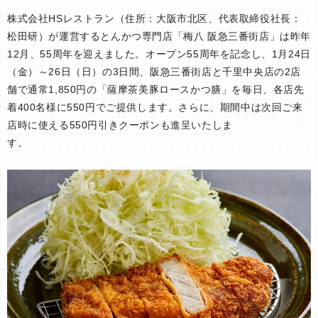
株式会社HSレストラン（住所：大阪市北区、代表取締役社長：
松田研）が運営するとんかつ専門店「梅八 阪急三番街店」は昨年
12月、55周年を迎えました。オープン55周年を記念し、1月24日
（金）～26日（日）の3日間、阪急三番街店と千里中央店の2店
舗で通常1,850円の「薩摩茶美豚ロースかつ膳」を毎日、各店先
着400名様に550円でご提供します。さらに、期間中は次回ご来
店時に使える550円引きクーポンも進呈いたしま
す。