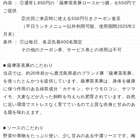
内容 ： ①通常1,850円の「薩摩茶美豚ロースかつ膳」を550円で
ご提供
②次回ご来店時に使える550円引きクーポン進呈
（平日ランチメニュー以外利用可能、使用期間2025年2
月末）
条件 ： ①は毎日、各店先着400名限定
その他のクーポン券、サービス券との併用は不可
■ 薩摩茶美豚のこだわり
当店では、約20年前から鹿児島県産のブランド豚「薩摩茶美豚」
を使ったとんかつを提供しています。薩摩茶美豚は、身体を健康
に保つ作用のある緑茶成分「カテキン」やトウモロコシ、サツマ
イモ、大麦などが入った飼料を与えられ肥育されています。自然
に近い環境でストレスなく育てているので上質な赤身と甘みのあ
る脂を味わえます。
■ ソースのこだわり
野菜や果物をたっぷり使い、少し甘みのある中濃ソースです。梅