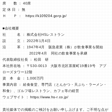
席 数 ： 40席
定 休 日 ： 無
Ｈ Ｐ ：
https://k109204.gorp.jp/
■会社概要
社 名 ： 株式会社HSレストラン
設 立 ： 2022年1月4日
沿 革 ： 1947年4月 阪急産業（株）が飲食事業を開始
2022年4月 同社の飲食事業を承継
代表取締役社長 ： 松田 研
本社所在地 ： 〒530-0013 大阪市北区茶屋町19番19号 アプ
ローズタワー12階
資 本 金 ： 1,000万円
事業内容 ： 給食食堂、専門店（とんかつ・天ぷら・ラーメン・
和食）、ゴルフ場レストラン、カフェ等の経営
ウェブサイト ：
https://www.hs-r.co.jp/
貴社媒体での掲載のご検討をお願い申し上げます。ご不明な点が