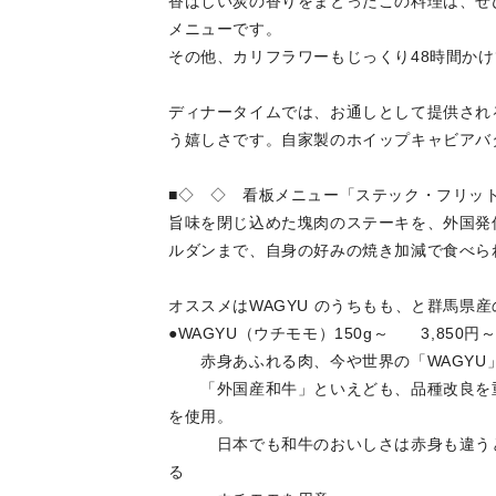
香ばしい炭の香りをまとったこの料理は、ぜひ
メニューです。
その他、カリフラワーもじっくり48時間か
ディナータイムでは、お通しとして提供され
う嬉しさです。自家製のホイップキャビアバ
■◇ ◇ 看板メニュー「ステック・フリッ
旨味を閉じ込めた塊肉のステーキを、外国発
ルダンまで、自身の好みの焼き加減で食べら
オススメはWAGYU のうちもも、と群馬県
●WAGYU（ウチモモ）150g～ 3,850円
赤身あふれる肉、今や世界の「WAGYU
「外国産和牛」といえども、品種改良を重
を使用。
日本でも和牛のおいしさは赤身も違うとい
る