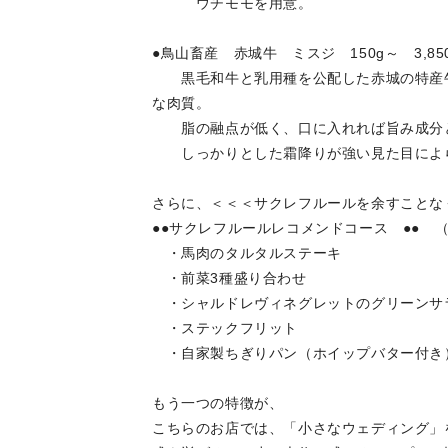
ウチモモを用意。
●鳥山畜産 赤城牛 ミスジ 150g～ 3,85
黒毛和牛と乳用種を公配した赤城の特産牛
な肉質。
脂の融点が低く、口に入れれば旨み成分と
しっかりとした霜降りが強い見た目によら
さらに、＜＜＜サクレフルールを余すことな
●●サクレフルールレコメンドコース ●● （11:
・馬肉のタルタルステーキ
・前菜3種盛り合わせ
・シャルドレヴィネグレットのグリーンサ
・ステックフリット
・自家製ちぎりパン（ホイップバター付き
もう一つの特徴が、
こちらのお店では、「小さなウェディング」