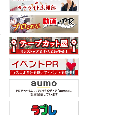
さ
人
た
。