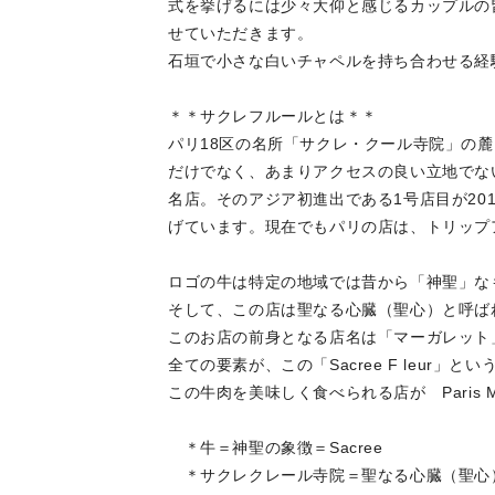
式を挙げるには少々大仰と感じるカップルの
せていただきます。
石垣で小さな白いチャペルを持ち合わせる経
＊＊サクレフルールとは＊＊
パリ18区の名所「サクレ・クール寺院」の麓に
だけでなく、あまりアクセスの良い立地でな
名店。そのアジア初進出である1号店目が20
げています。現在でもパリの店は、トリップ
ロゴの牛は特定の地域では昔から「神聖」な
そして、この店は聖なる心臓（聖心）と呼ば
このお店の前身となる店名は「マーガレット
全ての要素が、この「Sacree F leur」
この牛肉を美味しく食べられる店が Paris M 
＊牛＝神聖の象徴＝Sacree
＊サクレクレール寺院＝聖なる心臓（聖心