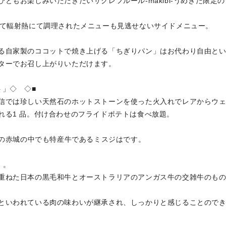
ともお楽しみいただきたいサクレフルール-makibi-うめきた限定の
けて輻射熱にて調理されたメニューも見逃せないサイドメニュー。
る自家製のココットで焼き上げる「ちぎりパン」はお代わり自由と
ターでお召し上がりいただけます。
ト」◇ ◇■
信では珍しい天然石のホットストーンを使った火入れでレアからウ
れる1 品。付け合わせのフライドポテトは食べ放題。
産の赤城の中でも特産牛であるミスジはです。
～
」。
ねた日本の黒毛和牛とオーストラリアのアンガス牛の交雑牛のも
われている肉の味わいが継承され、しっかりと感じることので