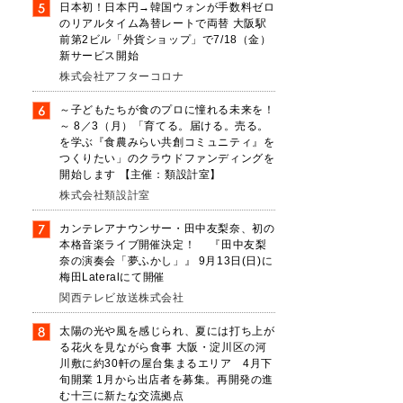
日本初！日本円→韓国ウォンが手数料ゼロ
のリアルタイム為替レートで両替 大阪駅
前第2ビル「外貨ショップ」で7/18（金）
新サービス開始
株式会社アフターコロナ
い
～子どもたちが食のプロに憧れる未来を！
～ 8／3（月）「育てる。届ける。売る。
を学ぶ『食農みらい共創コミュニティ』を
つくりたい」のクラウドファンディングを
開始します 【主催：類設計室】
ェ
株式会社類設計室
カンテレアナウンサー・田中友梨奈、初の
本格音楽ライブ開催決定！ 『田中友梨
奈の演奏会「夢ふかし」』 9月13日(日)に
梅田Lateralにて開催
関西テレビ放送株式会社
の
太陽の光や風を感じられ、夏には打ち上が
る花火を見ながら食事 大阪・淀川区の河
き
川敷に約30軒の屋台集まるエリア 4月下
旬開業 1月から出店者を募集。再開発の進
む十三に新たな交流拠点