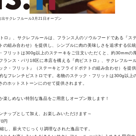
進出サクレフルール3月21日オープン
ストロ』、サクレフルールは、フランス人のソウルフードである『ス
トの組み合わせ）を提供し、シンプルに肉の美味しさを追求する伝
フリットは300g以上のステーキをご注文いただくと、約30mmの
フランス・パリ18区に本店を構える『肉ビストロ』、サクレフルー
ック・フリット』（ステーキとフライドポテトの組み合わせ）を提
的なフレンチビストロです。名物のステック・フリットは300g以上
厚さのホットストーンにのせて提供されます。
か楽しめない特別な逸品をご用意しオープン致します！
ンナップとして加え、お楽しみいただけます～
70円
濃縮し、薪火でじっくり調理なされた逸品です。