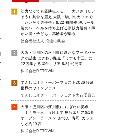
筋力なくても優勝狙える！ 大げさ（たい
そう）具合を競え 大阪・駒川のカフェで
「たいそう選手権」8/22 初開催 段ボール
製のバーベルを持ち上げる演技力勝負！障
がい者・子ども・高齢者が集う
テ
社会福祉法人 浪速松楓会
統
大阪・淀川区の河川敷に新たなフードパー
厚
クが誕生 にぎわい拠点「ミナモ十三」に
ル
22店集まる屋台エリア 8/8(土)開業
供
株式会社RETOWN
の
てんしばオクトーバーフェスト2026 feat.
世界のワインフェス
てんしばオクトーバーフェスト実行委員会
大阪・淀川区の河川敷に にぎわい拠点
「ミナモ十三」 8月上旬 屋台エリア第1期
オープン ラーメン･おでん･寿司･カフェ
など約20店
株式会社RETOWN