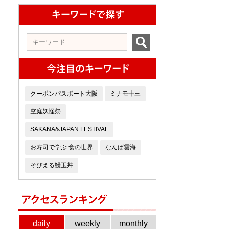
社
出
クーポンパスポート大阪
ミナモ十三
空庭妖怪祭
SAKANA&JAPAN FESTIVAL
お寿司で学ぶ 食の世界
なんば雲海
そびえる鰻玉丼
daily
weekly
monthly