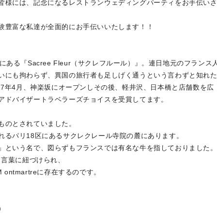
皆様には、記念になるレストランウェディングパーティをお手伝い
験豊富な私達が全面的にお手伝いいたします！！
ある『Sacree Fleur（サクレフルール）』。連日地元のフランス
いにも拘わらず、異国の旅行者も足しげく通うという言わずと知れ
17年4月、神楽坂にオープンしその後、軽井沢、日本橋と店舗数を広
アドバイザートラベラーズチョイスを受賞してます。
ものとされていました。
れるパリ18区にあるサクレクレール寺院の麓にあります。
」という名で、図らずもフランスでは有名な牛を指しておりました
という言葉に紐づけられ、
ontmartreに存在するのです。
）