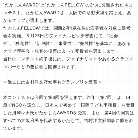
“たかじんAWARD”と“たかじんFELLOW”の2つに分類された本コ
ンテスト。たかじんAWARDは、大阪での活動実績を踏まえ、あ
かるクラブが選出します。
たかじんFELLOWでは、関西2府4県在住の応募者を対象に選考
会を実施。５月25日のファイナルピッチ審査にて、“社会
性”、“独創性”、“計画性”、“事業性”、“発展性”を基準に、あかる
クラブ理事会・観客の投票によって受賞者を選出します。
当日のコンテスト終了後には、ファイナリストやあかるクラブメ
ンバーらとの懇親会も開催されます。
＜過去には吉村洋文府知事もグランプリを受賞＞
本コンテストは今回で第8回を迎えます。昨年（第7回）は、14
歳でNGOを設立し、日本人で初めて「国際子ども平和賞」を受賞
した川崎レナ氏がたかじんAWARDを受賞。また、第4回の同賞は
すべての大阪府民を代表するかたちで、吉村洋文府知事に贈られ
ています。