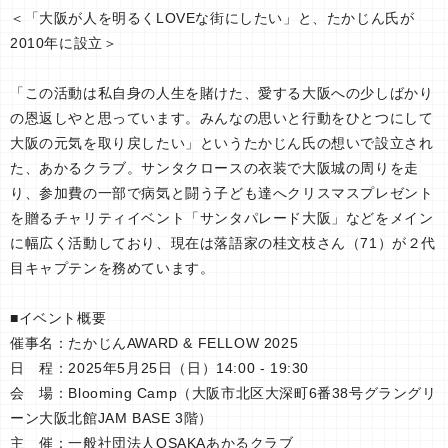
＜「大阪が人を明るくLOVEな街にしたい」と、たかじん氏が
2010年に設立＞
「この活動は私自身の人生を賭けた、愛する大阪への少しばかり
の恩返しやと思っています。みんなの思いと行動をひとつにして
大阪の元気を取り戻したい」というたかじん氏の想いで設立され
た、あかるクラブ。サンタクロースの衣装で大阪城の周りを走
り、参加費の一部で病気と闘う子ども達へクリスマスプレゼント
を贈るチャリティイベント「サンタパレード大阪」などをメイン
に幅広く活動しており、現在は落語家の桂文枝さん（71）が２代
目キャプテンを務めています。
■イベント概要
催事名：たかじんAWARD & FELLOW 2025
日 程：2025年5月25日（日）14:00 - 19:30
会 場：Blooming Camp（大阪市北区大深町6番38号グラングリ
ーン大阪北館JAM BASE 3階）
主 催：一般社団法人OSAKAあかるクラブ