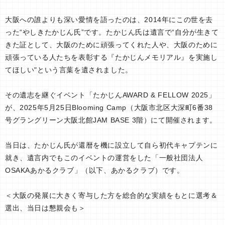
大阪への誰よりも深い愛情を語ったのは、2014年にこの世を去
った“やしきたかじん氏”です。たかじん氏は遺言で“自分が生きて
きた証として、大阪のために頑張ってくれた人や、大阪のために
頑張っている人たちを表彰する『たかじんメモリアル』を実施し
てほしい"という言葉を遺されました。
その遺志を継ぐイベント「たかじんAWARD & FELLOW 2025」
が、2025年5月25日Blooming Camp（大阪市北区大深町6番38
号グラングリーン大阪北館JAM BASE 3階）にて開催されます。
当日は、たかじん氏が還暦を機に設立して自ら初代キャプテンに
就き、遺言内でもこのイベントの運営をした「一般社団法人
OSAKAあかるクラブ」（以下、あかるクラブ）です。
＜大阪の発展に大きく寄与した方を総合的な実績をもとに選考＆
選出、当日は懇親会も＞