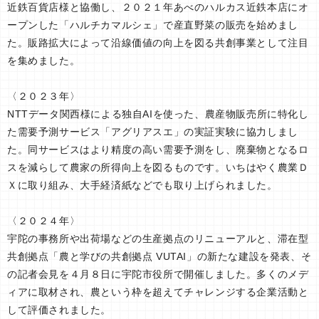
近鉄百貨店様と協働し、２０２１年あべのハルカス近鉄本店にオ
ープンした「ハルチカマルシェ」で産直野菜の販売を始めまし
た。販路拡大によって沿線価値の向上を図る共創事業として注目
を集めました。
〈２０２３年〉
NTTデータ関西様による独自AIを使った、農産物販売所に特化し
た需要予測サービス「アグリアスエ」の実証実験に協力しまし
た。同サービスはより精度の高い需要予測をし、廃棄物となるロ
スを減らして農家の所得向上を図るものです。いちはやく農業Ｄ
Ｘに取り組み、大手経済紙などでも取り上げられました。
〈２０２４年〉
宇陀の事務所や出荷場などの生産拠点のリニューアルと、滞在型
共創拠点「農と学びの共創拠点 VUTAI」の新たな建設を発表、そ
の記者会見を４月８日に宇陀市役所で開催しました。多くのメデ
ィアに取材され、農という枠を超えてチャレンジする企業活動と
して評価されました。