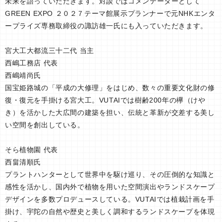
未来を語っていただきます。対談ではコメンテーターとして
GREEN EXPO ２０２７テーマ館展示プランナーで元NHKエンタ
ープライズ専務取締役の諏訪雄一氏にも入っていただきます。
宮大工大都流三十二代 当主
西嶋工務店 代表
西嶋靖尚氏
国宝姫路城の「平成の大修理」をはじめ、数々の重要文化財の修
復・復元を手掛ける宮大工。VUTAIでは樹齢200年の欅（けや
き）を活かした大広間の建築を担い、伝統と革新が交差する美し
い空間を創出している。
そら植物園 代表
西畠清順氏
プラントハンターとして世界中を駆け巡り、その圧倒的な知識と
感性を活かし、国内外で植物を用いた空間演出やランドスケープ
デザインを多数プロデュースしている。VUTAIでは植栽計画を手
掛け、宇陀の自然や歴史と美しく調和するランドスケープを体現