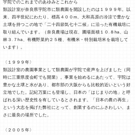
宇陀でのこれまでのあゆみとこれから
類設計室が奈良県宇陀市に類農園を開設したのは１９９９年。以
来、四半世紀にわたり、標高４００m、大和高原の冷涼で豊かな
土壌を持つこの地で「二十四節気七十二候」に沿った有機栽培に
取り組んでいます。（奈良農場は現在、圃場面積１０.８ha、山
林３.７ha、有機野菜約２５種、有機米・特別栽培米を栽培して
います）。
〈１９９９年〉
類設計室の農園事業として類農園が宇陀で産声を上げました（同
時に三重県度会町でも開業）。事業を始めるにあたって、宇陀は
豊かな土壌と水があり、都市部の大阪からも比較的近いという好
立地でした。記紀万葉にも登場し、日本の「はじまりの地」と呼
ばれる深い歴史性を有しているとされます。「日本の農の再生」
という大志を掲げた弊社にとって、創業するのにふさわしい、ま
さに最良の場所でした。
〈２００５年〉