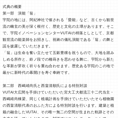
式典の概要
第一部 演能「翁」
宇陀の地には、阿紀神社で催される「螢能」など、古くから観世
流の幽玄の美が深く根付く、歴史と文化の土壌があります。そこ
で、宇陀イノベーションセンターVUTAIの杮落としとして、京都
観世流の能楽師をお招きし、祝祷の儀礼演能である「翁」の舞と
謡を披露していただきます。
「翁」は生命を奮い立たせて五穀豊穣を祝うもので、大地を踏み
しめる所作と、鈴ノ段での種蒔きを思わせる舞に、宇陀から新た
な革新が芽吹く祈りを重ね合わせます。歴史ある宇陀のこの地で
厳かに新時代の幕開けを寿ぐ奉納です。
第二部 西嶋靖尚氏と西畠清順氏による特別対談
VUTAI大広間を手掛けていただいた宮大工大都流三十二代当主・
西嶋靖尚棟梁、同じく植栽計画を手掛けていただいたそら植物園
の西畠清順代表のおふた方による特別対談を行います。建築と植
栽の融合したVUTAI、その唯一無二の空間が生まれた軌跡とその