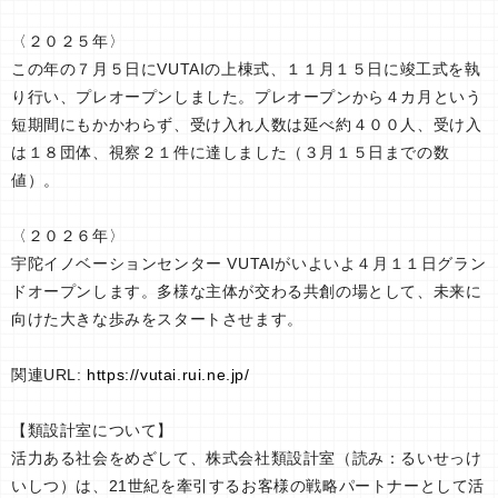
〈２０２５年〉
この年の７月５日にVUTAIの上棟式、１１月１５日に竣工式を執
り行い、プレオープンしました。プレオープンから４カ月という
短期間にもかかわらず、受け入れ人数は延べ約４００人、受け入
は１８団体、視察２１件に達しました（３月１５日までの数
値）。
〈２０２６年〉
宇陀イノベーションセンター VUTAIがいよいよ４月１１日グラン
ドオープンします。多様な主体が交わる共創の場として、未来に
向けた大きな歩みをスタートさせます。
関連URL:
https://vutai.rui.ne.jp/
【類設計室について】
活力ある社会をめざして、株式会社類設計室（読み：るいせっけ
いしつ）は、21世紀を牽引するお客様の戦略パートナーとして活