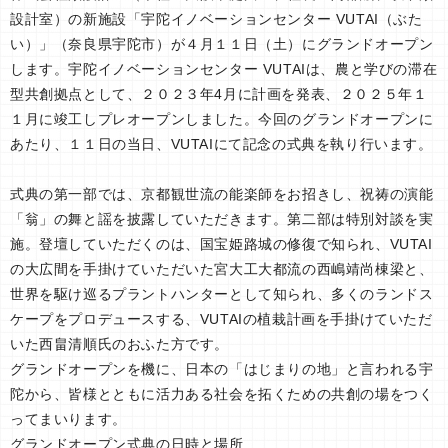
設計室）の新施設「宇陀イノベーションセンター VUTAI（ぶた
い）」（奈良県宇陀市）が４月１１日（土）にグランドオープン
します。宇陀イノベーションセンター VUTAIは、農と学びの滞在
型共創拠点として、２０２３年4月に計画を発表、２０２５年１
１月に竣工しプレオープンしました。今回のグランドオープンに
あたり、１１日の当日、VUTAIにて記念の式典を執り行います。
式典の第一部では、京都観世流の能楽師をお招きし、祝祷の演能
「翁」の舞と謡を披露していただきます。第二部は特別対談を実
施。登壇していただくのは、国宝姫路城の修復で知られ、VUTAI
の大広間を手掛けていただいた宮大工大都流の西嶋靖尚棟梁と、
世界を駆け巡るプラントハンターとして知られ、多くのランドス
ケープをプロデュースする、VUTAIの植栽計画を手掛けていただ
いた西畠清順氏のおふた方です。
グランドオープンを機に、日本の「はじまりの地」と言われる宇
陀から、皆様とともに活力ある社会を拓くための共創の場をつく
ってまいります。
グランドオープン式典の日時と場所