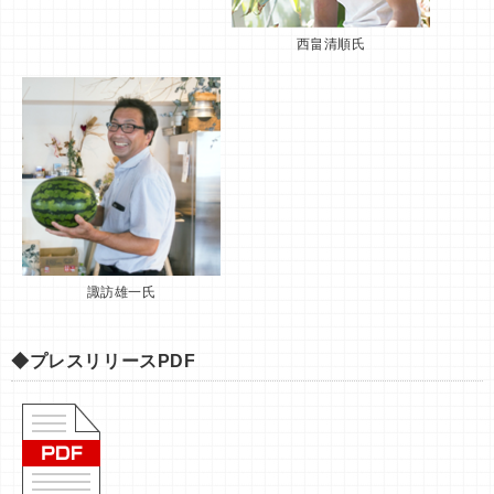
西畠清順氏
諏訪雄一氏
◆プレスリリースPDF