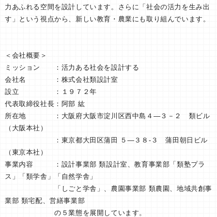
力あふれる空間を設計しています。さらに「社会の活力を生み出
す」という視点から、新しい教育・農業にも取り組んでいます。
＜会社概要＞
ミッション ：活力ある社会を設計する
会社名 ：株式会社類設計室
設立 ：１９７２年
代表取締役社長：阿部 紘
所在地 ：大阪府大阪市淀川区西中島４―３－２ 類ビル
（大阪本社）
：東京都大田区蒲田 ５―３８-３ 蒲田朝日ビル
（東京本社）
事業内容 ：設計事業部 類設計室、教育事業部「類塾プラ
ス」「類学舎」「自然学舎」
「しごと学舎」、農園事業部 類農園、地域共創事
業部 類宅配、営繕事業部
の５業態を展開しています。