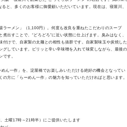
になると、多くのお客様に御愛顧いただいています。現在は、寝屋川、
。
ラーメン」（1,100円）。何度も改良を重ねたこだわりのスープ
と煮出すことで、“どろどろ”に近い状態に仕上げます。臭みはなく、
味付けで、自家製の太麺との相性も抜群です。自家製味玉や炭焼し
ングしています。ピリッと辛い辛味噌を入れて味変しながら、最後
ンです。
めん一作」を、淀屋橋でお楽しみいただける絶好の機会となってい
くの方に「らーめん一作」の魅力を知っていただければと思います
時、土曜17時～21時半）にご提供いたします