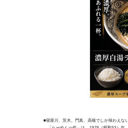
■寝屋川、茨木、門真、高槻でしか味わえない
「らーめん一作」は、1978（昭和53）年