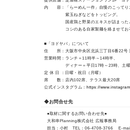
提供店舗：淀屋橋ステーションワン1F「ヨ
内 容：「らーめん一作」自慢のこってり
紫玉ねぎなどをトッピング。
国産鶏と野菜のエキスが詰まったとろ
コシのある自家製麺を絡ませてお召
■「ヨドヤバ」について
住 所：大阪市中央区北浜三丁目6番22号 
営業時間：ランチ＝11時半～14時半、
ディナー＝平日17時～23時、土曜1
定 休 日 ：日曜・祝日（月曜）
席 数：店内102席、テラス最大20席
公式インスタグラム：
https://www.instagra
◆お問合せ先
●取材に関するお問い合わせ先●
大和串Planning株式会社 広報事務局
担当：小村 TEL：06-4708-3766 E-mail