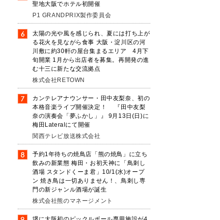
聖地大阪でホテル初開催
P1 GRANDPRIX製作委員会
太陽の光や風を感じられ、夏には打ち上が
る花火を見ながら食事 大阪・淀川区の河
川敷に約30軒の屋台集まるエリア 4月下
旬開業 1月から出店者を募集。再開発の進
む十三に新たな交流拠点
た
株式会社RETOWN
の
カンテレアナウンサー・田中友梨奈、初の
本格音楽ライブ開催決定！ 『田中友梨
奈の演奏会「夢ふかし」』 9月13日(日)に
梅田Lateralにて開催
。
関西テレビ放送株式会社
予約1年待ちの焼鳥店「熊の焼鳥」に立ち
飲みの新業態 梅田・お初天神に「鳥刺し
酒場 スタンドくーま君」10/1(水)オープ
ン 焼き鳥は一切ありません！、鳥刺し専
門の新ジャンル酒場が誕生
株式会社熊のマネージメント
堺に大阪初のピックルボール専用施設が4