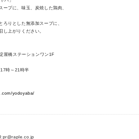
ドヤバ」
スープに、味玉、炭焼した鶏肉、
りとした無添加スープに、
し上がりください。
淀屋橋ステーションワン1F
7時～21時半
m.com/yodoyaba/
:
pr@raple.co.jp