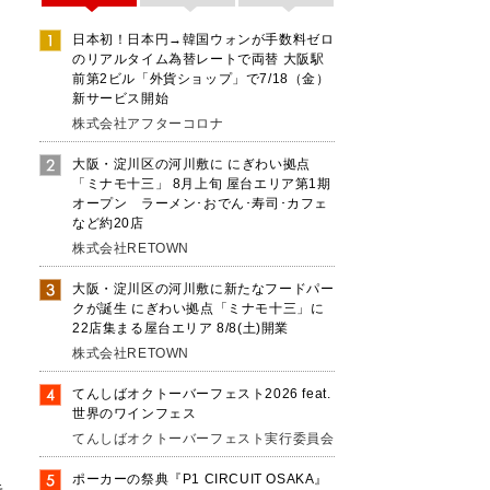
日本初！日本円→韓国ウォンが手数料ゼロ
のリアルタイム為替レートで両替 大阪駅
前第2ビル「外貨ショップ」で7/18（金）
新サービス開始
株式会社アフターコロナ
大阪・淀川区の河川敷に にぎわい拠点
「ミナモ十三」 8月上旬 屋台エリア第1期
オープン ラーメン･おでん･寿司･カフェ
など約20店
株式会社RETOWN
大阪・淀川区の河川敷に新たなフードパー
クが誕生 にぎわい拠点「ミナモ十三」に
22店集まる屋台エリア 8/8(土)開業
株式会社RETOWN
てんしばオクトーバーフェスト2026 feat.
世界のワインフェス
てんしばオクトーバーフェスト実行委員会
ポーカーの祭典『P1 CIRCUIT OSAKA』
キ