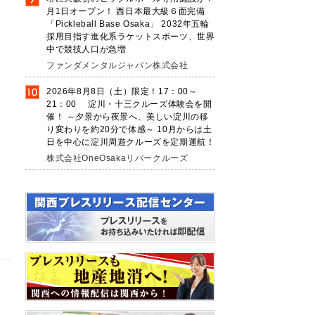
月1日オープン！ 西日本最大級６面完備
「Pickleball Base Osaka」 2032年五輪
採用目指す進化系ラケットスポーツ、世界
中で競技人口が急増
ファンダメンタルジャパン株式会社
2026年8月8日（土）限定！17：00～
21：00 淀川・十三クルーズ体験会を開
催！ ～夕景から夜景へ、美しい淀川の移
り変わりを約20分で体感～ 10月からは土
日を中心に淀川周遊クルーズを定期運航！
株式会社OneOsakaリバークルーズ