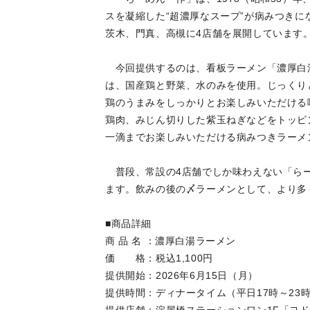
スを凝縮した“超濃厚なスープ”が病みつき
茨木、門真、高槻に4店舗を展開しています
今回提供するのは、看板ラーメン「濃厚白湯
は、国産鶏と野菜、水のみを使用。じっくり
鶏のうまみをしっかりとお楽しみいただける
鶏肉、みじん切りした紫玉ねぎなどをトッピ
一滴までお楽しみいただける病みつきラーメ
普段、常設の4店舗でしか味わえない「らー
ます。飲みの後の〆ラーメンとして、より多
■商品詳細
商 品 名 ：濃厚白湯ラーメン
価 格：税込1,100円
提供開始：2026年6月15日（月）
提供時間：ディナータイム（平日17時～23