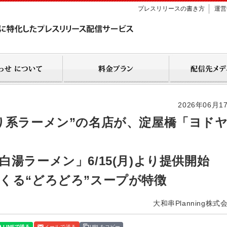
プレスリリースの書き方
運営
2026年06月1
り系ラーメン”の名店が、淀屋橋「ヨド
湯ラーメン」6/15(月)より提供開始
くる“どろどろ”スープが特徴
大和串Planning株式
メールで送る
URLをコピー