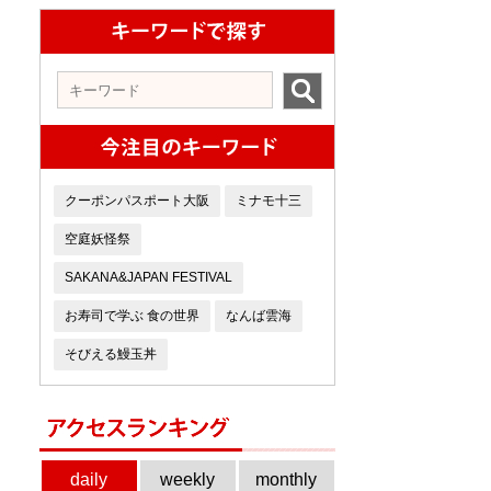
クーポンパスポート大阪
ミナモ十三
空庭妖怪祭
SAKANA&JAPAN FESTIVAL
お寿司で学ぶ 食の世界
なんば雲海
そびえる鰻玉丼
daily
weekly
monthly