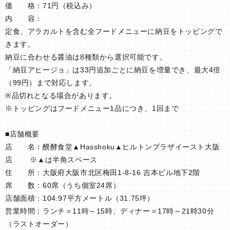
価 格：71円（税込み）
内 容：
定食、アラカルトを含む全フードメニューに納豆をトッピングで
きます。
納豆に合わせる醤油は8種類から選択可能です。
「納豆アヒージョ」は33円追加ごとに納豆を増量でき、最大4倍
（99円）まで対応します。
※品切れとなる場合があります。
※トッピングはフードメニュー1品につき、1回まで
■店舗概要
店 名：醗酵食堂▲Hasshoku▲ヒルトンプラザイースト大阪
店 ※▲は半角スペース
住 所：大阪府大阪市北区梅田1-8-16 吉本ビル地下2階
席 数：60席（うち個室24席）
店舗面積：104.97平方メートル（31.75坪）
営業時間：ランチ＝11時～15時、ディナー＝17時～21時30分
（ラストオーダー）