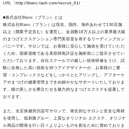
URL︓
http://blanc-lash.com/recruit_01/
■株式会社Blanc（ブラン）とは
株式会社Blanc（ブラン）は現在、国内、海外あわせて130店舗
以上（開業予定含む）を運営し、会員数18万人以上の業界最大級
のまつげエクステンション専門美容室を有するリーディングカン
パニーです。サロンでは、お客様に安心して施術を受けていただ
くため、国家資格である美容師免許証を施術前にご提示させてい
ただいております。自社スクールでの厳しい技術研修をうけ、試
験に合格した高い技術を持つアイデザイナーが、お客様のご要
望・コンプレックスなどをしっかりとヒアリングし、アフターケ
アやまつげの健康管理まできめ細やかなサポートいたしておりま
す。瞳の美しさを際立たせる魅力的なまつげエクステを提案して
おります。
また、全店保健所許認可サロンで、衛生的なサロンと安全な商材
を使用し、低刺激グルー、上質なオリジナル エクステ、オリジナ
ル商品の開発を行い日々よりよいものを創るために努めておりま