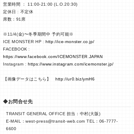
営業時間 ： 11:00-21:00 (L.O.20:30)
定休日 : 不定休
席数：91席
※11/4(金)〜冬季期間中 予約可能※
ICE MONSTER HP :
http://ice-monster.co.jp/
FACEBOOK :
https://www.facebook.com/ICEMONSTER.JAPAN
Instagram :
https://www.instagram.com/icemonster.jp/
【画像データはこちら】
http://ur0.biz/ymH6
◆お問合せ先
TRANSIT GENERAL OFFICE 担当：中村(大阪)
E-MAIL：
west-press@transit-web.com
TEL：06-7777-
6600