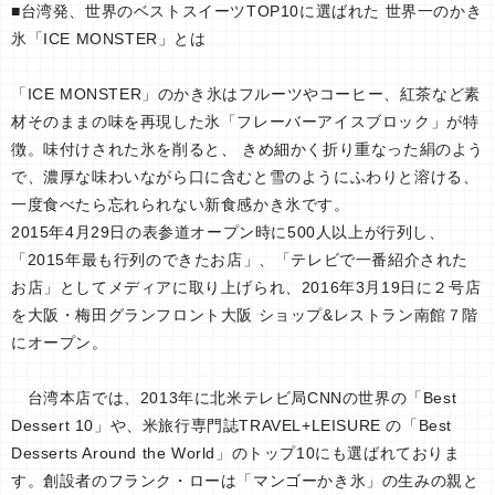
■台湾発、世界のベストスイーツTOP10に選ばれた 世界一のかき
氷「ICE MONSTER」とは
「ICE MONSTER」のかき氷はフルーツやコーヒー、紅茶など素
材そのままの味を再現した氷「フレーバーアイスブロック」が特
徴。味付けされた氷を削ると、 きめ細かく折り重なった絹のよう
で、濃厚な味わいながら口に含むと雪のようにふわりと溶ける、
一度食べたら忘れられない新食感かき氷です。
2015年4月29日の表参道オープン時に500人以上が行列し、
「2015年最も行列のできたお店」、「テレビで一番紹介された
お店」としてメディアに取り上げられ、2016年3月19日に２号店
を大阪・梅田グランフロント大阪 ショップ&レストラン南館７階
にオープン。
台湾本店では、2013年に北米テレビ局CNNの世界の「Best
Dessert 10」や、米旅行専門誌TRAVEL+LEISURE の「Best
Desserts Around the World」のトップ10にも選ばれておりま
す。創設者のフランク・ローは「マンゴーかき氷」の生みの親と