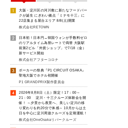
大阪・淀川区の河川敷に新たなフードパー
クが誕生 にぎわい拠点「ミナモ十三」に
22店集まる屋台エリア 8/8(土)開業
株式会社RETOWN
日本初！日本円→韓国ウォンが手数料ゼロ
のリアルタイム為替レートで両替 大阪駅
前第2ビル「外貨ショップ」で7/18（金）
新サービス開始
株式会社アフターコロナ
ポーカーの祭典『P1 CIRCUIT OSAKA』
聖地大阪でホテル初開催
P1 GRANDPRIX製作委員会
宗
2026年8月8日（土）限定！17：00～
21：00 淀川・十三クルーズ体験会を開
催！ ～夕景から夜景へ、美しい淀川の移
り変わりを約20分で体感～ 10月からは土
ガ
日を中心に淀川周遊クルーズを定期運航！
春
株式会社OneOsakaリバークルーズ
の