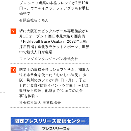
プン シェフ考案の本格フレンチが1品198
円～、ウニ＆イクラ、フォアグラもお手軽
価格で
有限会社らくちん
堺に大阪初のピックルボール専用施設が4
月1日オープン！ 西日本最大級６面完備
「Pickleball Base Osaka」 2032年五輪
採用目指す進化系ラケットスポーツ、世界
中で競技人口が急増
ファンダメンタルジャパン株式会社
防災士の資格を持つシェフと学ぶ、期限の
迫る非常食を使った「おいしい防災」 大
阪・駒川のカフェが8月3日（月）、子ど
も向け食育×防災イベントを開催！ ～野菜
収穫から調理、配膳まで“シェフのお仕
事”を体験～
社会福祉法人 浪速松楓会