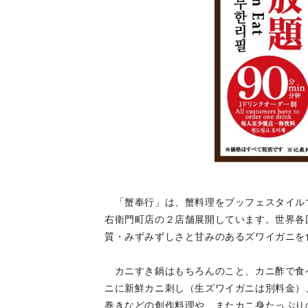
「蟹奉行」は、蟹料理をブッフェスタイル
右衛門町店の２店舗展開しています。世界各
質・みずみずしさと甘みのあるズワイガニを
カニすき鍋はもちろんのこと、カニ酢で食
ニに新鮮カニ刺し（生ズワイガニは別料金）
巻きなどの創作料理や、またカニ身たっぷり