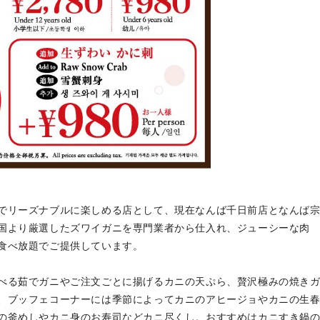
でリーズナブルに楽しめる店として、現在なんば千日前店となんば
国より厳選したズワイガニを専門業者から仕入れ、ジューシーな肉
食べ放題でご提供しています。
べる茹でガニやご注文ごとに揚げるカニの天ぷら、贅沢極みの焼き
、ブッフェコーナーには季節によってカニのアヒージョやカニの生
の釜めしやカニ身のお寿司などカニ尽くし。おすすめはカニすき鍋