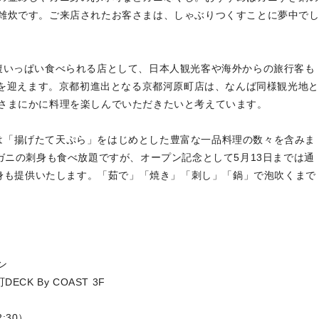
雑炊です。ご来店されたお客さまは、しゃぶりつくすことに夢中で
いっぱい食べられる店として、日本人観光客や海外からの旅行客も
年を迎えます。京都初進出となる京都河原町店は、なんば同様観光地と
さまにかに料理を楽しんでいただきたいと考えています。
金には「揚げたて天ぷら」をはじめとした豊富な一品料理の数々を含みま
ガニの刺身も食べ放題ですが、オープン記念として5月13日までは通
刺身も提供いたします。「茹で」「焼き」「刺し」「鍋」で泡吹くまで
ン
K By COAST 3F
:30）