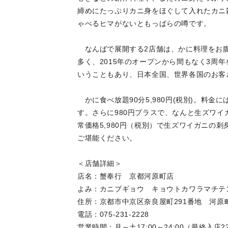
締めにたっぷりカニ身をほぐして入れたカニ
ゃべるヒマがないともっぱらの噂です。
なんばで展開する2店舗は、かに料理をお腹
多く、2015年のオープンから間もなく3周
いうこともあり、日本全国、世界各国のお客
かに食べ放題90分5,980円(税別)。料
す。さらに980円プラスで、なんと生ズワイ
常価格5,980円（税別）で生ズワイガニの
ご堪能ください。
＜店舗詳細＞
店名：蟹奉行 京都河原町店
よみ：カニブギョウ キョウトカワラマチテ
住所：京都市中京区奈良屋町291番地 河原町DEC
電話：075-231-2228
営業時間：月～土17:00～24:00（最終入店22