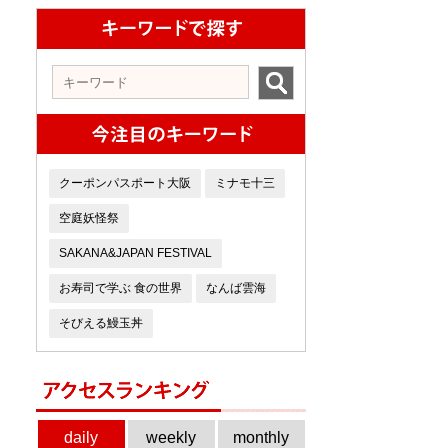
オ
クーポンパスポート大阪
ミナモ十三
空庭妖怪祭
SAKANA&JAPAN FESTIVAL
お寿司で学ぶ 食の世界
なんば雲海
そびえる鰻玉丼
daily
weekly
monthly