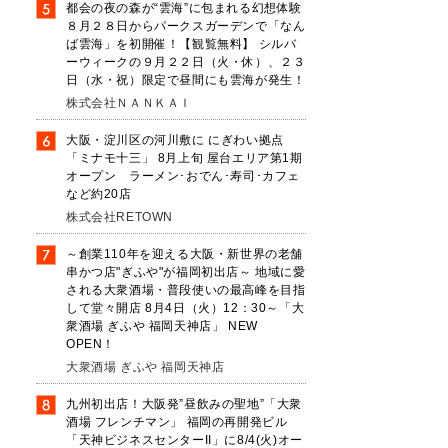
都会の夜の森が“雲海”に包まれる幻想体験
し
８月２８日からパークスガーデンで「なん
ば雲海」を初開催！【観覧無料】 シルバ
ーウィークの９月２２日（火・休）、２３
日（水・祝）限定で昼間にも雲海が発生！
株式会社ＮＡＮＫＡＩ
大阪・淀川区の河川敷に にぎわい拠点
「ミナモ十三」 8月上旬 屋台エリア第1期
オープン ラーメン･おでん･寿司･カフェ
など約20店
株式会社RETOWN
～創業110年を迎える大阪・新世界の老舗
串かつ店"ぎふや"が福岡初出店～ 地域に愛
される大衆酒場・普段使いの最高峰を目指
して堂々開店 8月4日（火）12：30～「大
衆酒場 ぎふや 福岡天神店」 NEW
OPEN！
大衆酒場 ぎふや 福岡天神店
九州初出店！大阪発”昼飲みの聖地”「大衆
酒場 フレンチマン」 福岡の再開発ビル
「天神ビジネスセンターII」に8/4(火)オー