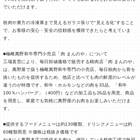
でいただけます。
枝肉や裏方の冷凍庫まで見えるガラス張りで“見える化”すること
で、お客様の安心・安全の信頼感を獲得できたらと考えていま
す。
■極雌萬野和牛専門小売店「肉 まんのや」について
工場直営により、毎日卸値価格で販売する精肉店「肉 まんのや」
は、萬野屋で扱う極雌萬野和牛専門の小売店。毎日枝肉から骨を
抜いたものを提供するため、他店と比べても肉の鮮度のレベルが
違うのが特徴です。和牛・ホルモンなどの肉を33品、「和牛
100％ハンバーグ」（400円）などの加工品も26品を用意。商品
を用意し、家庭でも気軽に萬野屋のお肉をお楽しみいただけま
す。
■提供するフードメニューは約130種類、ドリンクメニューは約
60種類用意 ※価格は税抜き価格です
やきにく萬野本店で提供する肉は、併設している精肉工場で毎日