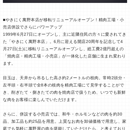
■やきにく萬野本店が移転リニューアルオープン！精肉工場・小
売店併設でさらにパワーアップ
1999年6月27日にオープンし、主に近隣住民の方々に愛されてき
た「やきにく萬野本店」。6月に迎える開店20周年を記念して4
月27日(土)に移転リニューアルオープンし、総工費2億円超えの
「焼肉店・精肉工場・小売店」が一体化した店舗に生まれ変わり
ます。
目玉は、天井から吊るした高さ約2メートルの枝肉。常時2頭分・
左半頭・右半頭で全8本の枝肉を精肉工場にて見学することがで
き、削ぎたて・捌きたての肉を焼肉店で扱うため、いつでも新鮮
な肉をお客様に楽しんでいただけます。
さらに、併設する小売店では、和牛・ホルモンなどの肉を約30
品、加工品も約25品を用意。上質なお肉を卸値価格で用意し、家
庭でも気軽に萬野屋の肉を堪能していただけたら、と考えており