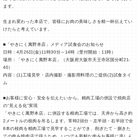
ます。
生まれ変わった本店で、皆様にお肉の美味しさを精一杯伝えてい
けたらと考えています。
■「やきにく萬野本店」メディア試食会のお知らせ
日時：4月26日(金)11時30分～14時（受付開始：11時）
場所：「やきにく萬野本店」（大阪府大阪市天王寺区国分町21-
40）
内容：(1)工場見学・店内撮影・撮影用料理のご提供(2)試食タイ
ム
■お客様に安心・安全を伝えたいから。精肉工場の併設で焼肉店
の“見える化”実現
「やきにく萬野本店」に併設する精肉工場では、天井から高さ約
2メートルの枝肉を吊るします。常時2頭分・左半頭・右半頭で全
8本の枝肉を精肉工場で見学することができ、削ぎたて・捌きた
ての肉を焼肉店で扱うため、いつでも新鮮な肉をお客様に楽しん