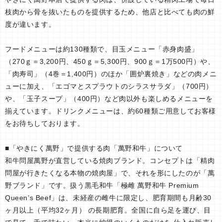
枝肉から骨を抜いたものを提供するため、他店と比べても肉の鮮
度が違います。
フードメニューは約130種類で、目玉メニュー「赤身肉盛」
（270ｇ＝3,200円、450ｇ＝5,300円、900ｇ＝1万500円）や、
「肉寿司」（4巻＝1,400円）のほか「囲炉裏焼き」などの肉メニ
ューに加え、「エゴマとスプラウトのシラスサラダ」（700円）
や、「玉子スープ」（400円）など肉以外も楽しめるメニューを
揃えています。ドリンクメニューは、約60種類ご用意してお客様
をお待ちしております。
■「やきにく萬野」で提供する肉「萬野和牛」について
和牛問屋萬野が直営している焼肉ブランド。コンセプトは「精肉
問屋が行きたくなる本物の焼肉屋」で、それを形にしたのが「萬
野ブランド」です。扱う黒毛和牛「極雌 萬野和牛 Premium
Queen’s Beef」は、未経産の雌牛に限定し、肥育期間も月齢30
ヶ月以上（平均32ヶ月） の長期肥育。全国に自ら足を運び、目