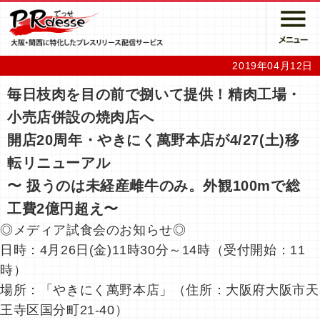
2019年04月12日
毎日枝肉を目の前で捌いて提供！精肉工場・
小売店併設の焼肉店へ
開店20周年・やきにく萬野本店が4/27(土)移
転リニューアル
〜 扱うのは未経産雌牛のみ。外観100mで総
工費2億円超え〜
◎メディア試食会のお知らせ◎
日時：4月26日(金)11時30分～14時（受付開始：11
時）
場所：「やきにく萬野本店」（住所：大阪府大阪市天
王寺区国分町21-40）