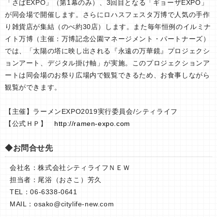
「さばEXPO」（第1幕のみ）、3回目となる「ギョーザEXPO」
が同会場で開催します。さらにロハスフェスタ万博で人気の手作
り雑貨店が集結（のべ約30店）します。また毎年恒例のイルミナ
イト万博（主催：万博記念公園マネージメント・パートナーズ）
では、「太陽の塔に映し出される『永遠の万華鏡』プロジェクシ
ョンアート、デジタル掛け軸」が実施。このプロジェクションア
ートは同会場のお祭り広場内で観覧できるため、お食事しながら
観覧ができます。
【主催】ラーメンEXPO2019実行委員会/シティライフ
【公式ＨＰ】
http://ramen-expo.com
◆お問合せ先
会社名：株式会社シティライフＮＥＷ
担当者：尾浴（おさこ）芳久
TEL：06-6338-0641
MAIL：
osako@citylife-new.com