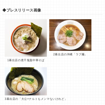
◆プレスリリース画像
2幕出店の沖縄「ラブ麺」
1幕出店の煮干鬼脂中華そば
3幕出店の「大公×ナルトもメンマないけれど」