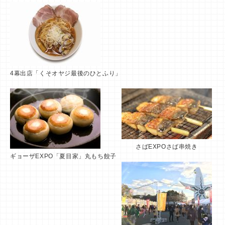
4幕出店「くそオヤジ最後のひとふり」
さばEXPOさば串焼き
ギョーザEXPO「夏目家」丸もち餃子