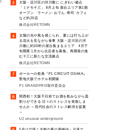
の
大阪・淀川区の河川敷に にぎわい拠点
「ミナモ十三」 8月上旬 屋台エリア第1期
オープン ラーメン･おでん･寿司･カフェ
など約20店
株式会社RETOWN
太陽の光や風を感じられ、夏には打ち上が
う
る花火を見ながら食事 大阪・淀川区の河
た
川敷に約30軒の屋台集まるエリア 4月下
旬開業 1月から出店者を募集。再開発の進
む十三に新たな交流拠点
株式会社RETOWN
ポーカーの祭典『P1 CIRCUIT OSAKA』
聖地大阪でホテル初開催
P1 GRANDPRIX製作委員会
関西初！大阪千日前でお酒を飲みながら皿
割りができる 日々のストレスを発散しま
せんか ～現代社会のストレス解消を提案
～
U2 unusual underground
5月は穴場！京都の夏の風物詩・川床で