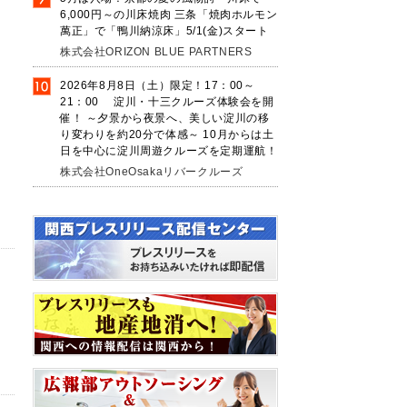
6,000円～の川床焼肉 三条「焼肉ホルモン
萬正」で「鴨川納涼床」5/1(金)スタート
株式会社ORIZON BLUE PARTNERS
2026年8月8日（土）限定！17：00～
21：00 淀川・十三クルーズ体験会を開
催！ ～夕景から夜景へ、美しい淀川の移
り変わりを約20分で体感～ 10月からは土
ま
日を中心に淀川周遊クルーズを定期運航！
株式会社OneOsakaリバークルーズ