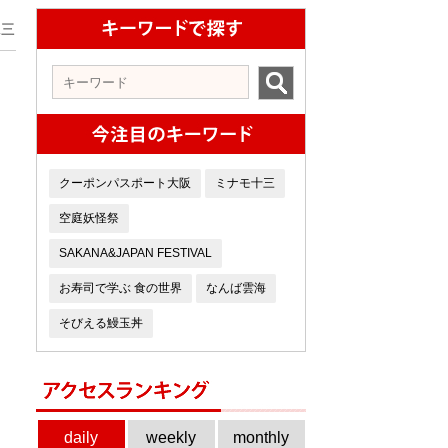
二三
クーポンパスポート大阪
ミナモ十三
空庭妖怪祭
SAKANA&JAPAN FESTIVAL
お寿司で学ぶ 食の世界
なんば雲海
そびえる鰻玉丼
daily
weekly
monthly