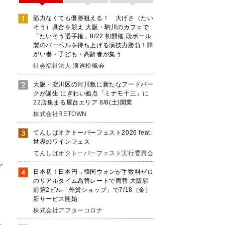
筋力なくても優勝狙える！ 大げさ（たい
そう）具合を競え 大阪・駒川のカフェで
「たいそう選手権」8/22 初開催 段ボール
製のバーベルを持ち上げる演技力勝負！障
がい者・子ども・高齢者が集う
社会福祉法人 浪速松楓会
大阪・淀川区の河川敷に新たなフードパー
クが誕生 にぎわい拠点「ミナモ十三」に
22店集まる屋台エリア 8/8(土)開業
株式会社RETOWN
てんしばオクトーバーフェスト2026 feat.
世界のワインフェス
てんしばオクトーバーフェスト実行委員会
ル
日本初！日本円→韓国ウォンが手数料ゼロ
者
のリアルタイム為替レートで両替 大阪駅
ォ
前第2ビル「外貨ショップ」で7/18（金）
新サービス開始
隊
株式会社アフターコロナ