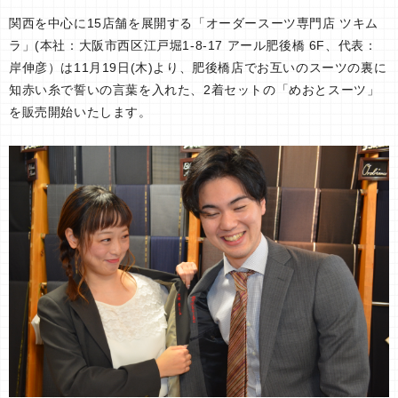
関西を中心に15店舗を展開する「オーダースーツ専門店 ツキム
ラ」(本社：大阪市西区江戸堀1-8-17 アール肥後橋 6F、代表：
岸伸彦）は11月19日(木)より、肥後橋店でお互いのスーツの裏に
知赤い糸で誓いの言葉を入れた、2着セットの「めおとスーツ」
を販売開始いたします。