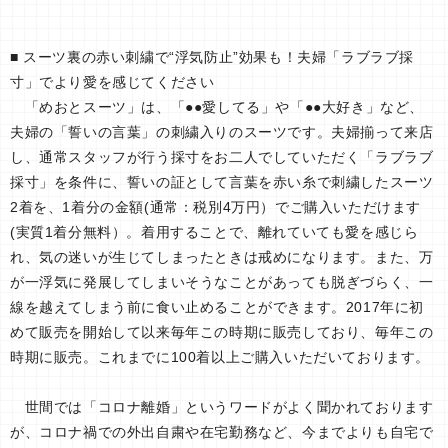
■ スーツ裏の赤い刺繍で“浮気防止”効果も！夫婦「ラブラブ採
寸」でより愛を感じてください
「めおとスーツ」は、「●●愛してる」や「●●大好き」など、
夫婦の「誓いの言葉」の刺繍入りのスーツです。夫婦揃って来店
し、通常スタッフが行う採寸をお二人でしていただく「ラブラブ
採寸」を条件に、誓いの証として言葉を赤い糸で刺繍したスーツ
2着を、1着分の金額(通常：税別4万円）でご購入いただけます
(実質1着分無料）。着用することで、離れていても愛を感じら
れ、気の迷いが生じてしまったときは戒めになります。また、万
が一浮気に発展してしまいそうなことがあっても脱ぎづらく、一
線を越えてしまう前に食い止めることができます。2017年に初
めて販売を開始して以来毎年この時期に販売しており、毎年この
時期に販売。これまでに100着以上ご購入いただいております。
世間では「コロナ離婚」というワードがよく聞かれております
が、コロナ禍での外出自粛や在宅勤務など、今までよりも自宅で