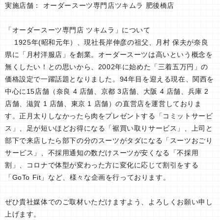
実施店舗： オーダースーツ専門店ツキムラ 肥後橋店
「オーダースーツ専門店 ツキムラ」について
1925年(昭和元年）、現社長岸伸彦の祖父、月村 保夫が奈良
県に「月村洋服店」を創業。オーダースーツは高いという概念を
無くしたい！との思いから、2002年に始めた「三着五万円」の
価格設定で一躍話題となりました。94年目を迎える現在、関西を
中心に15店舗（奈良 4 店舗、京都 3店舗、大阪 4 店舗、兵庫 2
店舗、滋賀 1 店舗、東京 1 店舗）の直営店を運営しておりま
す。正月太りしなかったら肉をプレゼントする「コミットサービ
ス」、足が短いほどお得になる「裾買い取りサービス」、上司と
部下で来店したら部下の分のスーツがタダになる「スーツおごり
サービス」、不採用通知の数だけスーツが安くなる「不採用
割」、コロナで体型が変わった方に変化に応じて割引をする
「GoTo Fit」など、様々な企画を行っております。
ぜひ貴社媒体でのご取材いただけますよう、よろしくお願い申し
上げます。