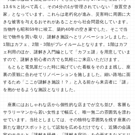
13.6％と比べて高く、その4分の1が管理されていない「放置空き
家」となっています。これらは老朽化が進み、災害時に周囲に大
きな被害を与えるおそれがあることから社会問題化しています。
当物件も昭和59年に竣工、築約40年の空き家でした。そこで当
社で物件を買い取り、謎解き施設へとリノベーションしました。
1階はカフェ、2階・3階がプレイルームとなります。1階はカフ
ェ利用のほか、謎解き入門編として「カフェ謎」を用意していま
すので、謎解き初心者の方でも気軽にご来店いただけます。
もともと電気屋だった時に掲げていた看板をそのまま残し、座
裏の景観に合わせてリノベーションを施しました。細い路地に面
するため「ここが謎解き施設！？」と入る前から来店者に「謎」
を抱かせるような施設となりました。
座裏にはおしゃれな店から個性的な店までが立ち並び、客層も
サラリーマンから若い女性まで幅広く、唯一無二の雰囲気を漂わ
せています。当社としましては、その独特な雰囲気を残す座裏の
新たな遊びスポットとして認知を広めるだけでなく、近隣の会議
室やホテルと「謎解き研修」「謎解き宿泊」を企画するなどエリ