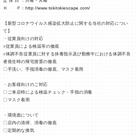
定 休 日 ：月曜・火曜
Ｈ Ｐ：
http://www.tokitokiescape.com/
【新型コロナウイルス感染拡大防止に関する当社の対応につい
て】
・従業員向けの対応
○従業員による検温等の徹底
○体調不良従業員に対する休養指示及び勤務中における体調不良
者発生時の帰宅措置の徹底
〇手洗い、手指消毒の徹底、マスク着用
・お客様向けのご対応
〇ご来店時による検温チェック・手指の消毒
〇マスク着用
・環境面について
〇店内の清掃、消毒の徹底
〇定期的な換気