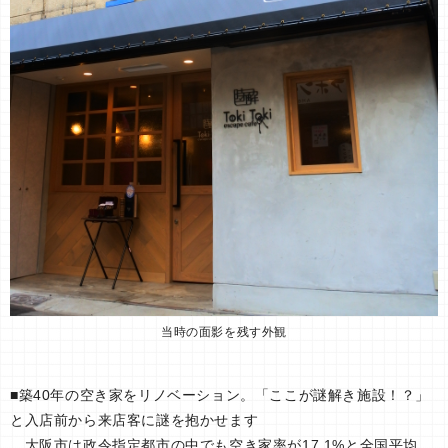
当時の面影を残す外観
■築40年の空き家をリノベーション。「ここが謎解き施設！？」
と入店前から来店客に謎を抱かせます
大阪市は政令指定都市の中でも空き家率が17.1%と全国平均