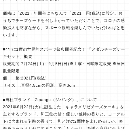
価格は「2021」年開催にちなんで「2021」円(税込)に設定。お
うちでチーズケーキを召し上がっていただくことで、コロナの感
染拡大を防ぎながら、スポーツ観戦を楽しんでいただければと思
います。
■4年に1度の世界的スポーツ祭典開催記念！ 「メダルチーズケー
キセット」概要
販売期間:7月24日(土)～9月5日(日)※土曜・日曜限定販売 ※当日
数量限定
価 格:2021円(税込)
サイズ :直径4.5cmの円形、高さ3cm
■自社ブランド「Zipangu（ジパング）」について
2021年6月22日(火)に誕生した「キャラメリゼチーズケーキ」を
主とするブランド。和三盆の甘く優しい独特の香りと、ヨーグル
トに含まれる乳酸の⾹りで、和と洋の2面性を楽しめるほか、表
⾯をキャラメリゼにすることで「もう⼀口」を誘う商品に仕上げ