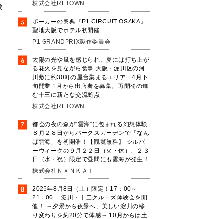
株式会社RETOWN
徴
ポーカーの祭典『P1 CIRCUIT OSAKA』
聖地大阪でホテル初開催
P1 GRANDPRIX製作委員会
太陽の光や風を感じられ、夏には打ち上が
る花火を見ながら食事 大阪・淀川区の河
川敷に約30軒の屋台集まるエリア 4月下
旬開業 1月から出店者を募集。再開発の進
む十三に新たな交流拠点
省
株式会社RETOWN
ー
都会の夜の森が“雲海”に包まれる幻想体験
こ
８月２８日からパークスガーデンで「なん
、
ば雲海」を初開催！【観覧無料】 シルバ
ーウィークの９月２２日（火・休）、２３
日（水・祝）限定で昼間にも雲海が発生！
株式会社ＮＡＮＫＡＩ
2026年8月8日（土）限定！17：00～
21：00 淀川・十三クルーズ体験会を開
催！ ～夕景から夜景へ、美しい淀川の移
り変わりを約20分で体感～ 10月からは土