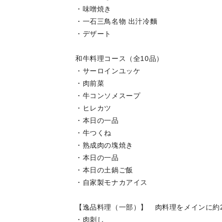
・味噌焼き
・一石三鳥名物 出汁冷麵
・デザート
和牛料理コース（全10品）
・サーロインユッケ
・肉前菜
・牛コンソメスープ
・ヒレカツ
・本日の一品
・牛つくね
・熟成肉の塊焼き
・本日の一品
・本日の土鍋ご飯
・自家製モナカアイス
【逸品料理（一部）】 肉料理をメインに約
・肉刺し