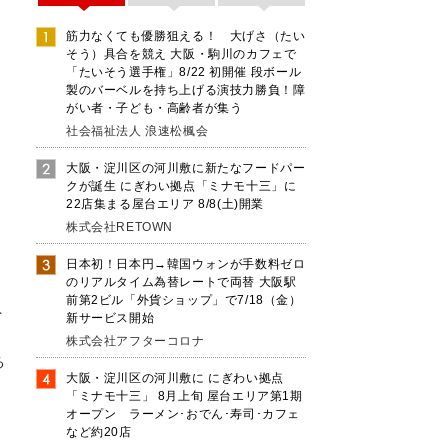
筋力なくても優勝狙える！ 大げさ（たい
そう）具合を競え 大阪・駒川のカフェで
「たいそう選手権」8/22 初開催 段ボール
製のバーベルを持ち上げる演技力勝負！障
がい者・子ども・高齢者が集う
社会福祉法人 浪速松楓会
大阪・淀川区の河川敷に新たなフードパー
クが誕生 にぎわい拠点「ミナモ十三」に
22店集まる屋台エリア 8/8(土)開業
株式会社RETOWN
日本初！日本円→韓国ウォンが手数料ゼロ
のリアルタイム為替レートで両替 大阪駅
前第2ビル「外貨ショップ」で7/18（金）
ト
新サービス開始
株式会社アフターコロナ
る
大阪・淀川区の河川敷に にぎわい拠点
「ミナモ十三」 8月上旬 屋台エリア第1期
オープン ラーメン･おでん･寿司･カフェ
など約20店