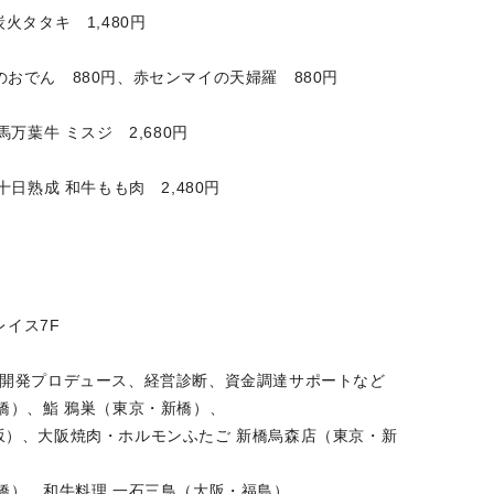
火タタキ 1,480円
おでん 880円、赤センマイの天婦羅 880円
万葉牛 ミスジ 2,680円
十日熟成 和牛もも肉 2,480円
レイス7F
舗開発プロデュース、経営診断、資金調達サポートなど
鮨 鴉巣（東京・新橋）、
阪焼肉・ホルモンふたご 新橋烏森店（東京・新
和牛料理 一石三鳥（大阪・福島）