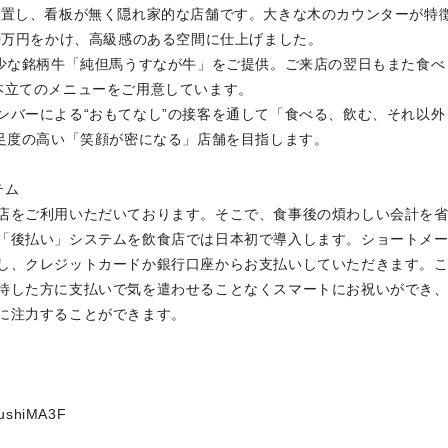
置し、看板が無く隠れ家的な店舗です。大きな木のカウンターが特
0万円をかけ、高級感のある空間に仕上げました。
少な銘柄牛「純但馬うすなが牛」をご提供。ご来店の翌日もまた食べ
本立てのメニューをご用意しています。
バーによる“おもてなし”の接客を通して「食べる、飲む、それ以外
満足度の高い「笑顔が密になる」店舗を目指します。
テム
店をご利用いただいております。そこで、食事後の煩わしい会計を
「後払い」システムを飲食店では日本初で導入します。ショートメ
し、クレジットカードか銀行口座からお支払いしていただきます。
待した方に支払いで気を遣わせることなくスマートにお祝いができ
に注力することができます。
shiMA3F