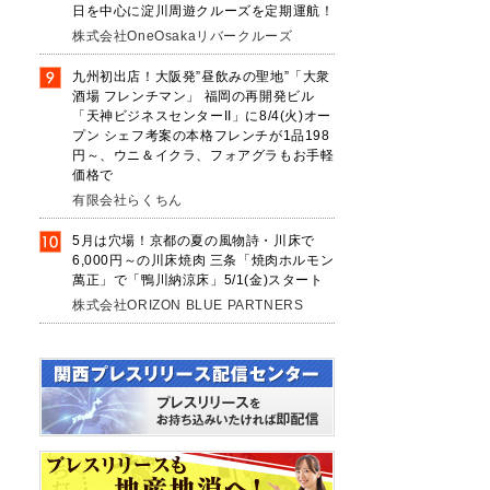
日を中心に淀川周遊クルーズを定期運航！
株式会社OneOsakaリバークルーズ
九州初出店！大阪発”昼飲みの聖地”「大衆
酒場 フレンチマン」 福岡の再開発ビル
「天神ビジネスセンターII」に8/4(火)オー
プン シェフ考案の本格フレンチが1品198
円～、ウニ＆イクラ、フォアグラもお手軽
価格で
有限会社らくちん
5月は穴場！京都の夏の風物詩・川床で
6,000円～の川床焼肉 三条「焼肉ホルモン
萬正」で「鴨川納涼床」5/1(金)スタート
株式会社ORIZON BLUE PARTNERS