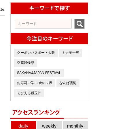
te
クーポンパスポート大阪
ミナモ十三
空庭妖怪祭
SAKANA&JAPAN FESTIVAL
お寿司で学ぶ 食の世界
なんば雲海
そびえる鰻玉丼
daily
weekly
monthly