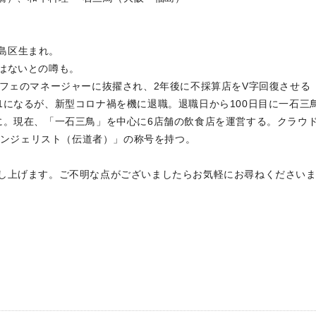
都島区生まれ。
はないとの噂も。
カフェのマネージャーに抜擢され、2年後に不採算店をV字回復させる
1になるが、新型コロナ禍を機に退職。退職日から100日目に一石三
に。現在、「一石三鳥」を中心に6店舗の飲食店を運営する。クラウ
エバンジェリスト（伝道者）」の称号を持つ。
し上げます。ご不明な点がございましたらお気軽にお尋ねください