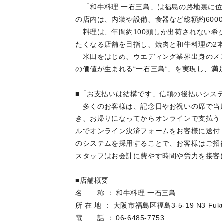
「和牛料理 一石三鳥」は福島の路地裏に位
の店内は、内装や設備、食器など総額約600
料理は、年間約100頭しか出荷されない希
たくなる店舗を目指し、焼肉と和牛料理の2
米田をはじめ、ウエディング業界出身のメン
の価値が生まれる“一石三鳥“」を実現し、
■「お支払いは結構です」信頼の後払いシス
多くのお客様は、記念日やお祝いの席で当
き、お帰りになってからオンラインで支払う
ルでオンライン決済フォームをお客様に送付
のシステムを採用することで、お客様はご招
スタッフはお会計に費やす時間や労力を接客
■店舗概要
名 称 ： 和牛料理 一石三鳥
所 在 地 ： 大阪市福島区福島3-5-19 N3 Fuku
電 話 ： 06-6485-7753