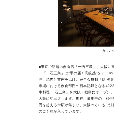
カウン
■東京で話題の飲食店「一石三鳥」、大阪に
「一石三鳥」は“手の届く高級感”をテーマに
理、焼肉と業態を広げ、完全会員制「鮨 鴉
市場における飲食部門の日本記録となる4222
牛料理 一石三鳥」を大阪・福島にオープン
大阪に初出店します。現在、募集中の「和牛料
円を超える金額が集まり、大阪の方にもご注目
のご予約が入っています。