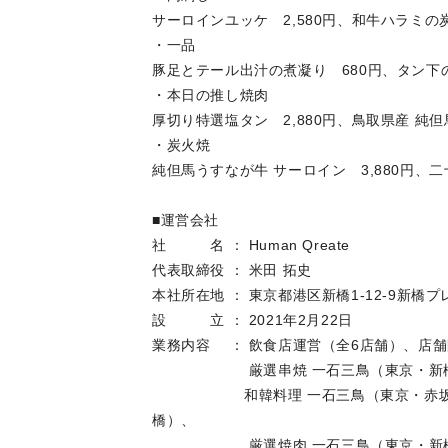
サーロインユッケ 2,580円、和牛ハラミの炭
・一品
豚足とテール出汁の煮凝り 680円、タン下の
・本日の推し焼肉
厚切り特選塩タン 2,880円、鳥取県産 純但馬
・炭火焼
純但馬うすなが牛 サーロイン 3,880円、二
■運営会社
社 名 ： Human Qreate
代表取締役 ： 米田 拓史
本社所在地 ： 東京都港区新橋1-12-9新橋プ
設 立 ： 2021年2月22日
業務内容 ： 飲食店運営（全6店舗）、店
厳選串焼 一石三鳥（東京・新橋）、
和韓料理 一石三鳥（東京・赤坂）、大
橋）、
厳選焼肉 一石三鳥（東京・新橋）、