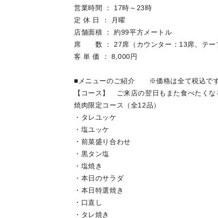
営業時間 ： 17時～23時
定 休 日 ： 月曜
店舗面積 ： 約99平方メートル
席 数 ： 27席（カウンター：13席、テー
客 単 価 ： 8,000円
■メニューのご紹介 ※価格は全て税込で
【コース】 ご来店の翌日もまた食べたくな
焼肉限定コース（全12品）
・タレユッケ
・塩ユッケ
・前菜盛り合わせ
・黒タン塩
・塩焼き
・本日のサラダ
・本日特選焼き
・口直し
・タレ焼き