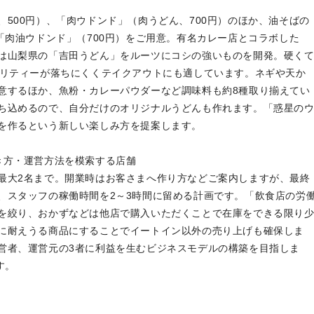
500円）、「肉ウドンド」（肉うどん、700円）のほか、油そばの
「肉油ウドンド」（700円）をご用意。有名カレー店とコラボした
は山梨県の「吉田うどん」をルーツにコシの強いものを開発。硬く
オリティーが落ちにくくテイクアウトにも適しています。ネギや天か
意するほか、魚粉・カレーパウダーなど調味料も約8種取り揃えてい
ち込めるので、自分だけのオリジナルうどんも作れます。「惑星の
を作るという新しい楽しみ方を提案します。
き方・運営方法を模索する店舗
大2名まで。開業時はお客さまへ作り方などご案内しますが、最終
、スタッフの稼働時間を2～3時間に留める計画です。「飲食店の労
を絞り、おかずなどは他店で購入いただくことで在庫をできる限り
に耐えうる商品にすることでイートイン以外の売り上げも確保しま
営者、運営元の3者に利益を生むビジネスモデルの構築を目指しま
す。