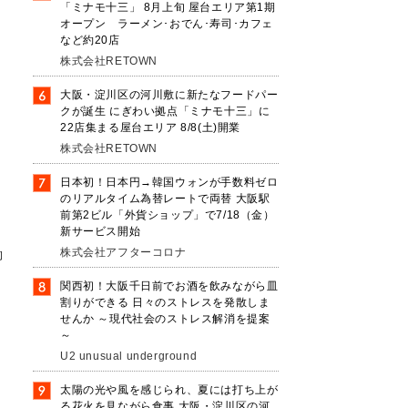
「ミナモ十三」 8月上旬 屋台エリア第1期
オープン ラーメン･おでん･寿司･カフェ
など約20店
株式会社RETOWN
て
大阪・淀川区の河川敷に新たなフードパー
クが誕生 にぎわい拠点「ミナモ十三」に
22店集まる屋台エリア 8/8(土)開業
ウ
株式会社RETOWN
日本初！日本円→韓国ウォンが手数料ゼロ
のリアルタイム為替レートで両替 大阪駅
前第2ビル「外貨ショップ」で7/18（金）
新サービス開始
株式会社アフターコロナ
働
少
関西初！大阪千日前でお酒を飲みながら皿
割りができる 日々のストレスを発散しま
せんか ～現代社会のストレス解消を提案
～
U2 unusual underground
太陽の光や風を感じられ、夏には打ち上が
る花火を見ながら食事 大阪・淀川区の河