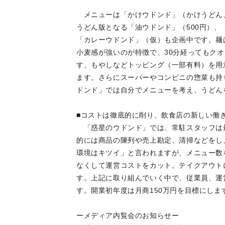
メニューは「かけウドンド」（かけうどん、
うどん版となる「油ウドンド」（500円）、
「カレーウドンド」（仮）も企画中です。麺
小麦感が強いのが特徴で、30分経ってもク
す、もやしなどトッピング（一部有料）を用
ます。さらにスーパーやコンビニの惣菜も持
ドンド」では自分でメニューを考え、うどん
■コストは徹底的に削り、飲食店の新しい働
「惑星のウドンド」では、常駐スタッフは最
的には商品の陳列や売上勘定、清掃などをし
環境はキツイ」と言われますが、メニュー数
なくして運営コストをカット。テイクアウト
す。上記に取り組んでいく中で、従業員、運
す。開業初年度は月商150万円を目標にしま
ーメディア内覧会のお知らせー