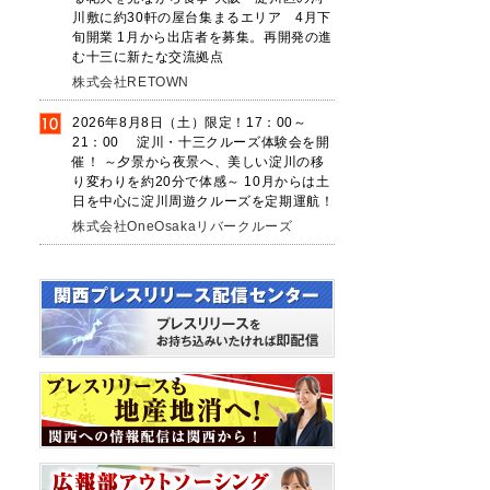
川敷に約30軒の屋台集まるエリア 4月下
旬開業 1月から出店者を募集。再開発の進
む十三に新たな交流拠点
株式会社RETOWN
2026年8月8日（土）限定！17：00～
21：00 淀川・十三クルーズ体験会を開
催！ ～夕景から夜景へ、美しい淀川の移
り変わりを約20分で体感～ 10月からは土
日を中心に淀川周遊クルーズを定期運航！
株式会社OneOsakaリバークルーズ