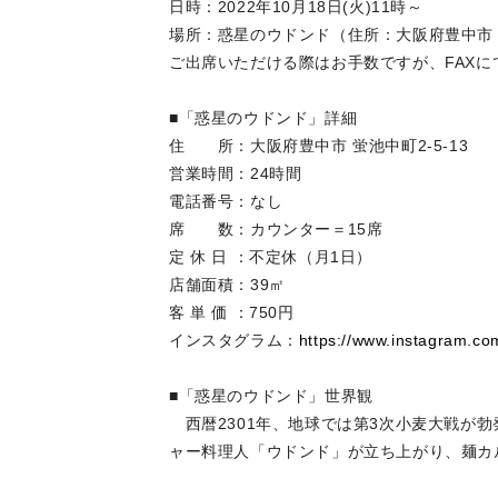
日時：2022年10月18日(火)11時～
場所：惑星のウドンド（住所：大阪府豊中市 蛍
ご出席いただける際はお手数ですが、FAX
■「惑星のウドンド」詳細
住 所：大阪府豊中市 蛍池中町2-5-13
営業時間：24時間
電話番号：なし
席 数：カウンター＝15席
定 休 日 ：不定休（月1日）
店舗面積：39㎡
客 単 価 ：750円
インスタグラム：
https://www.instagram.co
■「惑星のウドンド」世界観
西暦2301年、地球では第3次小麦大戦が
ャー料理人「ウドンド」が立ち上がり、麺カ