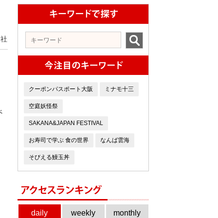
会社
クーポンパスポート大阪
ミナモ十三
空庭妖怪祭
べ
SAKANA&JAPAN FESTIVAL
お寿司で学ぶ 食の世界
なんば雲海
そびえる鰻玉丼
daily
weekly
monthly