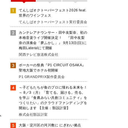
てんしばオクトーバーフェスト2026 feat.
世界のワインフェス
てんしばオクトーバーフェスト実行委員会
カンテレアナウンサー・田中友梨奈、初の
本格音楽ライブ開催決定！ 『田中友梨
奈の演奏会「夢ふかし」』 9月13日(日)に
梅田Lateralにて開催
関西テレビ放送株式会社
ポーカーの祭典『P1 CIRCUIT OSAKA』
聖地大阪でホテル初開催
P1 GRANDPRIX製作委員会
～子どもたちが食のプロに憧れる未来を！
～ 8／3（月）「育てる。届ける。売る。
を学ぶ『食農みらい共創コミュニティ』を
つくりたい」のクラウドファンディングを
自
開始します 【主催：類設計室】
ム
株式会社類設計室
大阪・淀川区の河川敷に にぎわい拠点