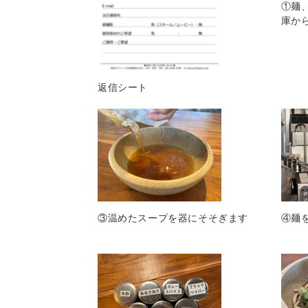
①麺
庫か
返信シート
③温めたスープを器にそそぎます
④麺