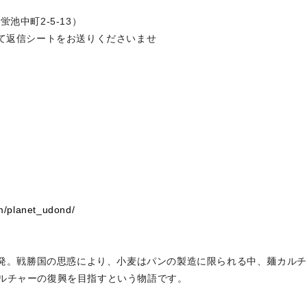
池中町2-5-13）
にて返信シートをお送りくださいませ
m/planet_udond/
勃発。戦勝国の思惑により、小麦はパンの製造に限られる中、麺カルチ
ルチャーの復興を目指すという物語です。