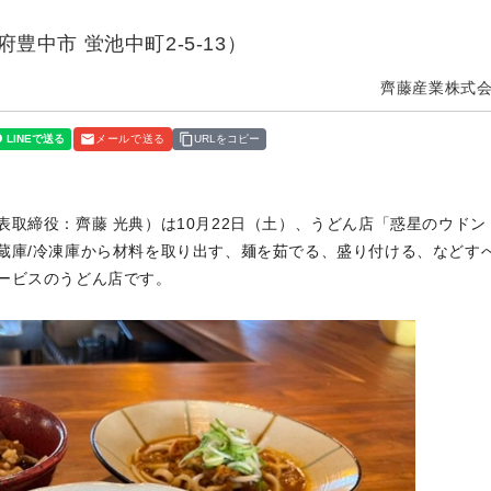
中市 蛍池中町2-5-13）
齊藤産業株式
メールで送る
URLをコピー
取締役：齊藤 光典）は10月22日（土）、うどん店「惑星のウドン
蔵庫/冷凍庫から材料を取り出す、麺を茹でる、盛り付ける、などす
ービスのうどん店です。