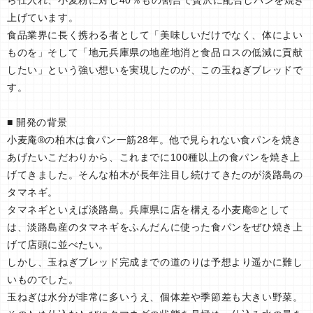
上げています。
食品業界に長く携わる者として「美味しいだけでなく、体によい
ものを」そして「地元兵庫県の地産地消と食品ロスの低減に貢献
したい」という強い想いを実現したのが、この玉ねぎブレッドで
す。
■ 開発の背景
小麦庵®の柏木は食パン一筋28年。他で見られない食パンを焼き
あげたいこだわりから、これまでに100種以上の食パンを焼き上
げてきました。そんな柏木が長年注目し続けてきたのが淡路島の
タマネギ。
タマネギといえば淡路島。兵庫県に店を構える小麦庵®として
は、淡路島産のタマネギをふんだんに使った食パンをぜひ焼き上
げて店頭に並べたい。
しかし、玉ねぎブレッド完成までの道のりは予想より遥かに難し
いものでした。
玉ねぎは水分が非常に多いうえ、個体差や季節差も大きい野菜。