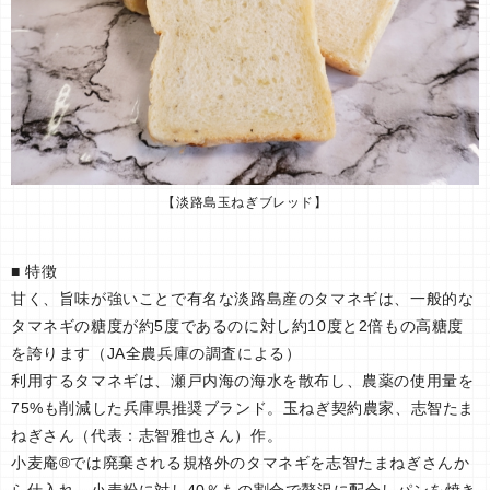
【淡路島玉ねぎブレッド】
■ 特徴
甘く、旨味が強いことで有名な淡路島産のタマネギは、一般的な
タマネギの糖度が約5度であるのに対し約10度と2倍もの高糖度
を誇ります（JA全農兵庫の調査による）
利用するタマネギは、瀬戸内海の海水を散布し、農薬の使用量を
75%も削減した兵庫県推奨ブランド。玉ねぎ契約農家、志智たま
ねぎさん（代表：志智雅也さん）作。
小麦庵®では廃棄される規格外のタマネギを志智たまねぎさんか
ら仕入れ、小麦粉に対し40％もの割合で贅沢に配合しパンを焼き