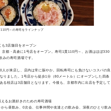
貫110円～の寿司をラインナップ
くも3店舗目をオープン
月、京都・高倉に1号店をオープン。寿司1貫110円～、お酒はほぼ330
飲みの寿司酒場です。
～200人が来店し、店内は常に賑やか。回転寿司にも負けないコスパの良
なりました。1号店から徒歩1分（80メートル）にオープンした四条
にある桂店は3店舗目となります。今後も、京都市内に出店を予定して
！毎日でも通えるお酒好きのための寿司酒場
ンチから昼飲み、0次会、仕事仲間や友達との飲み会、深夜のひとり飲