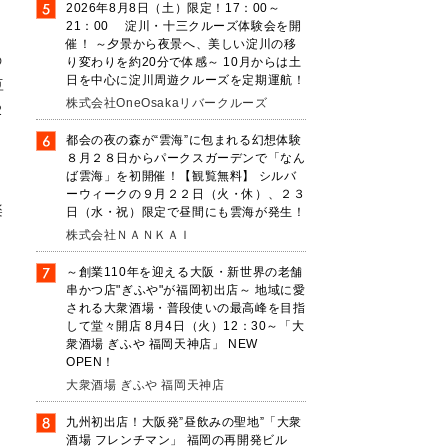
2026年8月8日（土）限定！17：00～
21：00 淀川・十三クルーズ体験会を開
催！ ～夕景から夜景へ、美しい淀川の移
の
り変わりを約20分で体感～ 10月からは土
日を中心に淀川周遊クルーズを定期運航！
豆
株式会社OneOsakaリバークルーズ
2
都会の夜の森が“雲海”に包まれる幻想体験
８月２８日からパークスガーデンで「なん
ば雲海」を初開催！【観覧無料】 シルバ
の
ーウィークの９月２２日（火・休）、２３
楽
日（水・祝）限定で昼間にも雲海が発生！
イ
株式会社ＮＡＮＫＡＩ
～創業110年を迎える大阪・新世界の老舗
串かつ店"ぎふや"が福岡初出店～ 地域に愛
される大衆酒場・普段使いの最高峰を目指
して堂々開店 8月4日（火）12：30～「大
衆酒場 ぎふや 福岡天神店」 NEW
OPEN！
大衆酒場 ぎふや 福岡天神店
九州初出店！大阪発”昼飲みの聖地”「大衆
酒場 フレンチマン」 福岡の再開発ビル