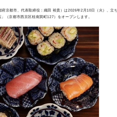
府京都市、代表取締役：織田 裕貴）は2026年2月10日（火）、立
店」（京都市西京区桂南巽町127）をオープンします。