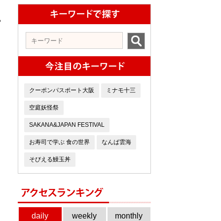
ち
クーポンパスポート大阪
ミナモ十三
空庭妖怪祭
SAKANA&JAPAN FESTIVAL
お寿司で学ぶ 食の世界
なんば雲海
そびえる鰻玉丼
daily
weekly
monthly