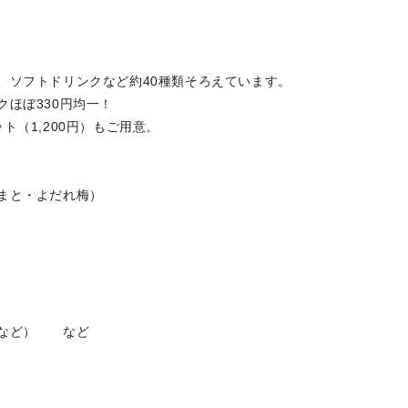
、ソフトドリンクなど約40種類そろえています。
ほぼ330円均一！
ト（1,200円）もご用意。
がり・とまと・よだれ梅）
ン）
コーラなど） など