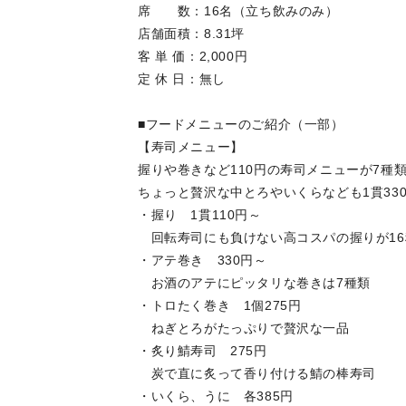
席 数：16名（立ち飲みのみ）
店舗面積：8.31坪
客 単 価：2,000円
定 休 日：無し
■フードメニューのご紹介（一部）
【寿司メニュー】
握りや巻きなど110円の寿司メニューが7種
ちょっと贅沢な中とろやいくらなども1貫33
・握り 1貫110円～
回転寿司にも負けない高コスパの握りが16
・アテ巻き 330円～
お酒のアテにピッタリな巻きは7種類
・トロたく巻き 1個275円
ねぎとろがたっぷりで贅沢な一品
・炙り鯖寿司 275円
炭で直に炙って香り付ける鯖の棒寿司
・いくら、うに 各385円