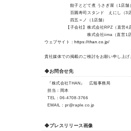
餃子とどて煮 うさぎ屋（1
百圓寿司スタンド えにし（3店
四五＝ノ（1店舗）
【子会社】株式会社RPZ（直営4
株式会社iima（直営1店
ウェブサイト：
https://than.co.jp/
貴社媒体での掲載のご検討をお願い申し上げ
◆お問合せ先
『株式会社THAN』 広報事務局
担当：岡本
TEL：06-4708-3766
EMAIL：
pr@raple.co.jp
◆プレスリリース画像