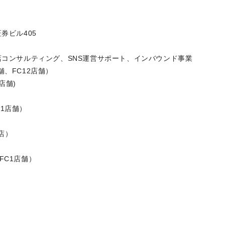
HAN（サン）
 京都証券ビル405
日
店コンサルティング、SNS運営サポート、インバウンド事業
7店舗、FC12店舗）
2店舗)
）
店舗）
a（1店）
店舗、FC1店舗）
舗）