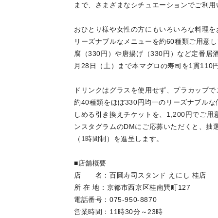
まで、さまざまなシチュエーションでご利用
おひとり様や女性の方にもいろいろな料理をお
リーズナブルなメニューを約60種類ご用意し
腐（330円）や唐揚げ（330円）など定番
月28日（土）まで本マグロの寿司を1貫11
ドリンクはグラスを使用せず、プラカップで
約40種類をほぼ330円均一のリーズナブルな
しめる引き換えチケットを、1,200円でご
ンスタグラムのDMにご応募いただくと、抽選
（1時間制）を進呈します。
■店舗概要
店 名：百圓寿司スタンド えにし 桂店
所 在 地：京都市西京区桂南巽町127
電話番号：075-950-8870
営業時間：11時30分～23時