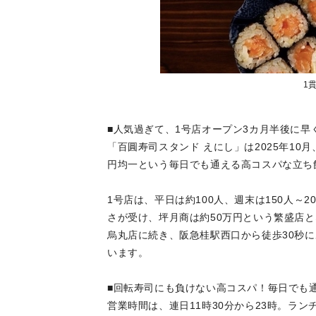
1
■人気過ぎて、1号店オープン3カ月半後に早
「百圓寿司スタンド えにし」は2025年10
円均一という毎日でも通える高コスパな立ち
1号店は、平日は約100人、週末は150人
さが受け、坪月商は約50万円という繁盛店と
烏丸店に続き、阪急桂駅西口から徒歩30秒
います。
■回転寿司にも負けない高コスパ
営業時間は、連日11時30分から23時。ラ