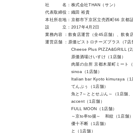
社 名：株式会社T
代表取締役：織田 裕貴
本社所在地：京都市下京区立売西町66
設 立：2017年4月2
業務内容 ：飲食店運営（全45店舗）、飲食
運営店舗 ：原価ビストロチーズプラス（
Cheese Plus PIZZA&GRILL (
原価酒場けいすけ（1店舗
肉屋の台所 京都木屋町ミート（1
sinoa（1店舗）
Italian bar Kyoto kimuray
てんぷぅ（1店舗）
魚と7～ととせぶん～（1
accent（1店舗）
FULL MOON（1店舗）
～京to串to揚～ 和紋（1店
優十不断（1店舗）
と（1店舗）