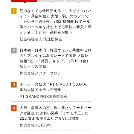
筋力なくても優勝狙える！ 大げさ（たい
そう）具合を競え 大阪・駒川のカフェで
「たいそう選手権」8/22 初開催 段ボール
製のバーベルを持ち上げる演技力勝負！障
がい者・子ども・高齢者が集う
社会福祉法人 浪速松楓会
日本初！日本円→韓国ウォンが手数料ゼロ
のリアルタイム為替レートで両替 大阪駅
前第2ビル「外貨ショップ」で7/18（金）
新サービス開始
株式会社アフターコロナ
ポーカーの祭典『P1 CIRCUIT OSAKA』
聖地大阪でホテル初開催
P1 GRANDPRIX製作委員会
大阪・淀川区の河川敷に新たなフードパー
クが誕生 にぎわい拠点「ミナモ十三」に
22店集まる屋台エリア 8/8(土)開業
株式会社RETOWN
み