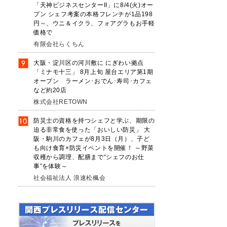
「天神ビジネスセンターII」に8/4(火)オー
プン シェフ考案の本格フレンチが1品198
円～、ウニ＆イクラ、フォアグラもお手軽
価格で
有限会社らくちん
大阪・淀川区の河川敷に にぎわい拠点
「ミナモ十三」 8月上旬 屋台エリア第1期
オープン ラーメン･おでん･寿司･カフェ
など約20店
株式会社RETOWN
防災士の資格を持つシェフと学ぶ、期限の
迫る非常食を使った「おいしい防災」 大
阪・駒川のカフェが8月3日（月）、子ど
も向け食育×防災イベントを開催！ ～野菜
収穫から調理、配膳まで“シェフのお仕
事”を体験～
社会福祉法人 浪速松楓会