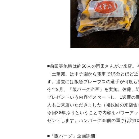
■前回実施時は約50人の岡田さんがご来店。
「土筆苑」は甲子園から電車で15分とほど
す。過去には阪急ブレーブスの選手が何度も
今年9月、「阪バーグ企画」を実施。佐藤、
プレゼントいう内容でスタートし、1週間の間
人もご来店いただきました（複数回の来店含
今回38年ぶりということで内容をパワーア
ゼントします。ハンバーグ38個の重さは約1
■「阪バーグ」企画詳細