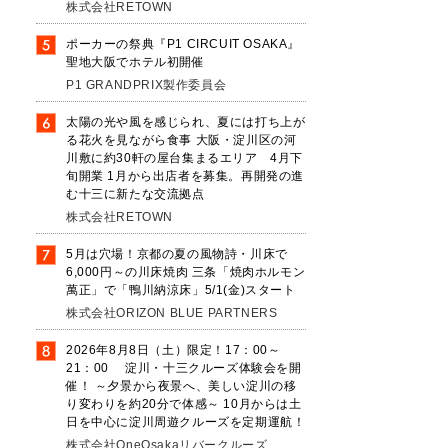
株式会社RETOWN
ポーカーの祭典『P1 CIRCUIT OSAKA』
聖地大阪でホテル初開催
P1 GRANDPRIX製作委員会
太陽の光や風を感じられ、夏には打ち上が
る花火を見ながら食事 大阪・淀川区の河
川敷に約30軒の屋台集まるエリア 4月下
旬開業 1月から出店者を募集。再開発の進
む十三に新たな交流拠点
株式会社RETOWN
5月は穴場！京都の夏の風物詩・川床で
6,000円～の川床焼肉 三条「焼肉ホルモン
萬正」で「鴨川納涼床」5/1(金)スタート
株式会社ORIZON BLUE PARTNERS
2026年8月8日（土）限定！17：00～
21：00 淀川・十三クルーズ体験会を開
催！ ～夕景から夜景へ、美しい淀川の移
り変わりを約20分で体感～ 10月からは土
日を中心に淀川周遊クルーズを定期運航！
株式会社OneOsakaリバークルーズ