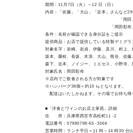
期間：11月7日（火）～12 日（日）
内容：「佐藤」「大山」「近本」さんなど29
「岡田」さん＝ハン
「岡田彰布」さん＝ハン
条件：名前が確認できる身分証をご提示
提供商品：お店で提供している特製デミグラス
対象名字：岩崎、岩貞、伊藤、及川、村上、
坂本、榮枝、長坂、木浪、大山、熊谷、佐藤
森下、近本、ノイジー、ミエセス、小野寺、
対象氏名：岡田彰布
※店内でご飲食される方が対象です
※ハンバーグ38個＝約10 ㎏となります。
配送はいたしかねます。その場でお待ち帰
■「洋食とワインのお店土筆苑」詳細
住 所：兵庫県西宮市高松町11 -2
電話番号：07980798-65 -3366
営業時間：ランチ平日＝11 時～14 時30 分(L.o