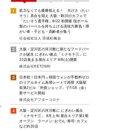
筋力なくても優勝狙える！ 大げさ（たい
そう）具合を競え 大阪・駒川のカフェで
「たいそう選手権」8/22 初開催 段ボール
製のバーベルを持ち上げる演技力勝負！障
がい者・子ども・高齢者が集う
社会福祉法人 浪速松楓会
大阪・淀川区の河川敷に新たなフードパー
クが誕生 にぎわい拠点「ミナモ十三」に
22店集まる屋台エリア 8/8(土)開業
株式会社RETOWN
は
日本初！日本円→韓国ウォンが手数料ゼロ
のリアルタイム為替レートで両替 大阪駅
前第2ビル「外貨ショップ」で7/18（金）
新サービス開始
株式会社アフターコロナ
レ
大阪・淀川区の河川敷に にぎわい拠点
「ミナモ十三」 8月上旬 屋台エリア第1期
オープン ラーメン･おでん･寿司･カフェ
など約20店