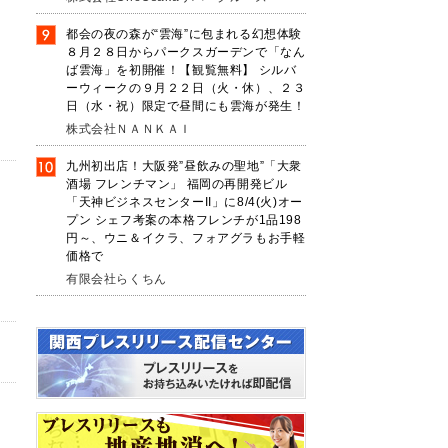
都会の夜の森が“雲海”に包まれる幻想体験
８月２８日からパークスガーデンで「なん
ば雲海」を初開催！【観覧無料】 シルバ
ーウィークの９月２２日（火・休）、２３
日（水・祝）限定で昼間にも雲海が発生！
株式会社ＮＡＮＫＡＩ
九州初出店！大阪発”昼飲みの聖地”「大衆
酒場 フレンチマン」 福岡の再開発ビル
「天神ビジネスセンターII」に8/4(火)オー
プン シェフ考案の本格フレンチが1品198
円～、ウニ＆イクラ、フォアグラもお手軽
価格で
有限会社らくちん