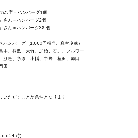
の名字＝ハンバーグ1個
バーグ2個
バーグ38 個
ハンバーグ（1,000円相当、真空冷凍）
島本、桐敷、大竹、加治、石井、ブルワー
、渡邉、糸原、小幡、中野、植田、原口
岡田
りいただくことが条件となります
 o14 時)