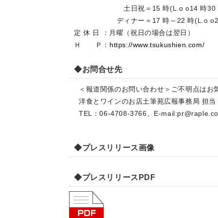
土日祝＝15 時(L.o o14 時30 
ディナー＝17 時～22 時(L.o o21
定 休 日 ：月曜（祝日の場合は翌日）
Ｈ Ｐ：
https://www.tsukushien.com/
◆お問合せ先
＜報道関係のお問い合わせ＞ご不明点はお
洋食とワインのお店土筆苑広報事務局 担当
TEL：06-4708-3766、E-mail:
pr@raple.co
◆プレスリリース画像
◆プレスリリースPDF