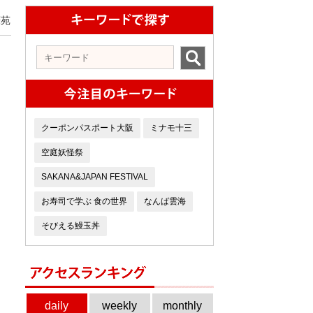
筆苑
クーポンパスポート大阪
ミナモ十三
空庭妖怪祭
SAKANA&JAPAN FESTIVAL
お寿司で学ぶ 食の世界
なんば雲海
そびえる鰻玉丼
daily
weekly
monthly