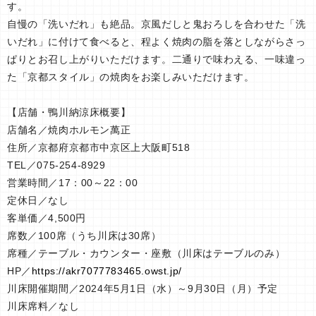
す。
自慢の「洗いだれ」も絶品。京風だしと鬼おろしを合わせた「洗
いだれ」に付けて食べると、程よく焼肉の脂を落としながらさっ
ぱりとお召し上がりいただけます。二通りで味わえる、一味違っ
た「京都スタイル」の焼肉をお楽しみいただけます。
【店舗・鴨川納涼床概要】
店舗名／焼肉ホルモン萬正
住所／京都府京都市中京区上大阪町518
TEL／075-254-8929
営業時間／17：00～22：00
定休日／なし
客単価／4,500円
席数／100席（うち川床は30席）
席種／テーブル・カウンター・座敷（川床はテーブルのみ）
HP／
https://akr7077783465.owst.jp/
川床開催期間／2024年5月1日（水）～9月30日（月）予定
川床席料／なし