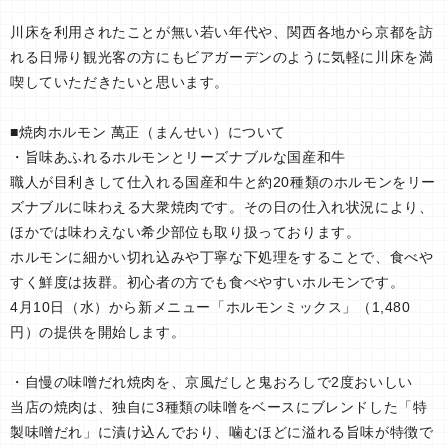
川床を利用されたことが無い若い年代や、関西各地から京都を訪
れる日帰り観光客の方にもビアガーデンのように気軽に川床を満
喫していただきたいと思います。
■焼肉ホルモン 萬正（まんせい）について
・旨味あふれるホルモンとリーズナブルな国産和牛
職人が目利きして仕入れる国産和牛と約20種類のホルモンをリー
ズナブルに味わえる大衆焼肉です。その日の仕入れ状況により、
ほかでは味わえない希少部位も取り扱っております。
ホルモンに細かい切れ込みや丁寧な下処理をすることで、食べや
すく鮮度は抜群。初心者の方でも食べやすいホルモンです。
4月10日（水）から新メニュー「ホルモンミックス」（1,480
円）の提供を開始します。
・自慢の味噌だれ焼肉を、京風だしと鬼おろしで2度おいしい
当店の焼肉は、独自に3種類の味噌をベースにブレンドした「特
製味噌だれ」に漬け込んでおり、噛むほどに溢れる旨味が特徴で