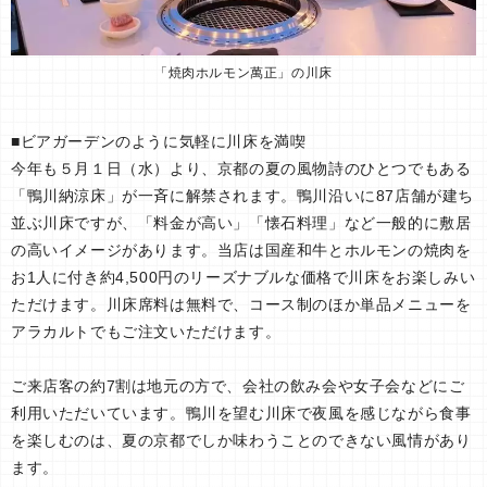
「焼肉ホルモン萬正」の川床
■ビアガーデンのように気軽に川床を満喫
今年も５月１日（水）より、京都の夏の風物詩のひとつでもある
「鴨川納涼床」が一斉に解禁されます。鴨川沿いに87店舗が建ち
並ぶ川床ですが、「料金が高い」「懐石料理」など一般的に敷居
の高いイメージがあります。当店は国産和牛とホルモンの焼肉を
お1人に付き約4,500円のリーズナブルな価格で川床をお楽しみい
ただけます。川床席料は無料で、コース制のほか単品メニューを
アラカルトでもご注文いただけます。
ご来店客の約7割は地元の方で、会社の飲み会や女子会などにご
利用いただいています。鴨川を望む川床で夜風を感じながら食事
を楽しむのは、夏の京都でしか味わうことのできない風情があり
ます。