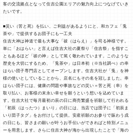
客の交流拠点となって住吉公園エリアの魅力向上につなげていき
たいです。
■災い（苦と死）を払い、ご利益があるようにと、和カフェ「兎
茶や」で提供するお団子にも一工夫
住吉大神は神道で最も大事な「祓（はらえ）」を司る神様です。
単に「おはらい」と言えば住吉大社の夏祭り「住吉祭」を指すこ
ともあるほど「祓の神」として篤く敬われています。このような
歴史を大切にするため、「兎茶や」は日本初（※当社調べ）の串
はらい団子専門店としてオープンします。住吉大社が「兎」を神
様の使いとしていることから、店名にもその名を冠しました。串
はらい団子には、健康の問題や事故などの災い＝苦と死（串）を
取り払い、お客様の末永い幸せを願うという想いを込めていま
す。住吉大社で毎月最初の辰の日に商売繁盛を祈願して行われる
「初辰（はったつ）まいり」の日には、当店では団子に「初辰ま
いり団子タグ」をお付けして提供。安産祈願のお参りで賑わう戌
の日にも、皆さまの願いが叶うお手伝いができればと特別メニュ
ーを用意します。さらに住吉大神が海から出現したことで「海の