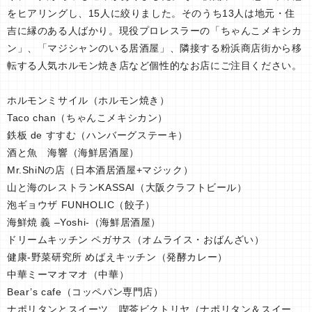
をヒアリングし、15人に絞りました。そのうち13人は地元・住
吉に縁のある人ばかり。現役プロレスラーの「ちゃんこメキシカ
ン」、「マジシャンのいる居酒屋」、隣接する粉浜商店街から移
転する人気ホルモン焼き店など個性的なお店にご注目ください。
ホルモンミサイル（ホルモン焼き）
Taco chan（ちゃんこメキシカン）
鉄板 de すすむ（ハンバーグステーキ）
酒と魚 海響（海鮮居酒屋）
Mr.ShiNの店（日本酒居酒屋+マジック）
山と海のレストランKASSAI（大阪クラフトビール）
泡ギョウザ FUNHOLIC（餃子）
海鮮焼 義 –Yoshi-（海鮮居酒屋）
ドリームキッチン ペガサス（オムライス・おばんざい）
健康-野菜研究所 めばえキッチン（発酵カレー）
中華ミーマオマオ（中華）
Bear’s cafe（コッペパン専門店）
ナポリタンとスイーツ 喫茶ビクトリヤ（ナポリタン＆スイー