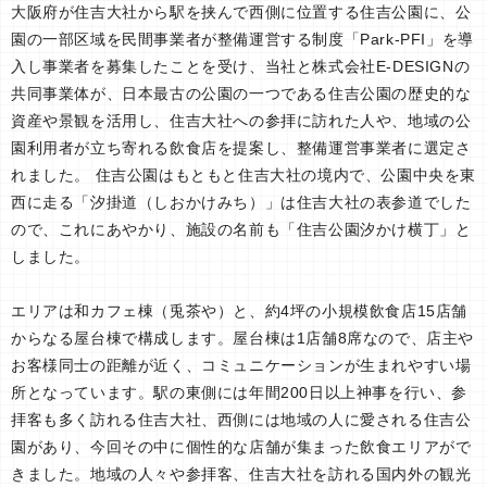
大阪府が住吉大社から駅を挟んで西側に位置する住吉公園に、公
園の一部区域を民間事業者が整備運営する制度「Park-PFI」を導
入し事業者を募集したことを受け、当社と株式会社E-DESIGNの
共同事業体が、日本最古の公園の一つである住吉公園の歴史的な
資産や景観を活用し、住吉大社への参拝に訪れた人や、地域の公
園利用者が立ち寄れる飲食店を提案し、整備運営事業者に選定さ
れました。 住吉公園はもともと住吉大社の境内で、公園中央を東
西に走る「汐掛道（しおかけみち）」は住吉大社の表参道でした
ので、これにあやかり、施設の名前も「住吉公園汐かけ横丁」と
しました。
エリアは和カフェ棟（兎茶や）と、約4坪の小規模飲食店15店舗
からなる屋台棟で構成します。屋台棟は1店舗8席なので、店主や
お客様同士の距離が近く、コミュニケーションが生まれやすい場
所となっています。駅の東側には年間200日以上神事を行い、参
拝客も多く訪れる住吉大社、西側には地域の人に愛される住吉公
園があり、今回その中に個性的な店舗が集まった飲食エリアがで
きました。地域の人々や参拝客、住吉大社を訪れる国内外の観光