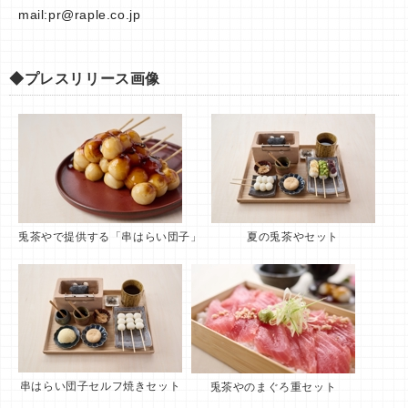
mail:
pr@raple.co.jp
◆プレスリリース画像
兎茶やで提供する「串はらい団子」
夏の兎茶やセット
串はらい団子セルフ焼きセット
兎茶やのまぐろ重セット