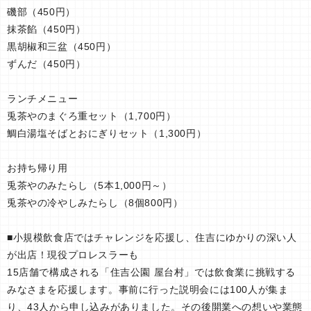
磯部（450円）
抹茶餡（450円）
黒胡椒和三盆（450円）
ずんだ（450円）
ランチメニュー
兎茶やのまぐろ重セット（1,700円）
鯛白湯塩そばとおにぎりセット（1,300円）
お持ち帰り用
兎茶やのみたらし（5本1,000円～）
兎茶やの冷やしみたらし（8個800円）
■小規模飲食店ではチャレンジを応援し、住吉にゆかりの深い人
が出店！現役プロレスラーも
15店舗で構成される「住吉公園 屋台村」では飲食業に挑戦する
みなさまを応援します。事前に行った説明会には100人が集ま
り、43人から申し込みがありました。その後開業への想いや業態