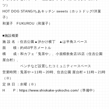
ツ）
HOT DOG STANG/ちあキッチン sweets（ホットドッグ/洋菓
子）
和菓子 FUKUROU（和菓子）
■施設概要
施 設 名 ：住吉公園▲汐かけ横丁 ▲は半角スペース
面 積：約450平方メートル
構 成：和カフェ「兎茶や」、小規模飲食店15店（住吉公園
屋台村）、
ベンチなど設置したコミュニティースペース
営業時間：兎茶や＝11時～20時、住吉公園 屋台村＝11時～21時
（※）
定 休 日 ：水曜（※）
H P：
https://www.shiokake-yokocho.com/
（準備中）