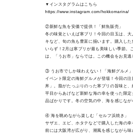
▼インスタグラムはこちら
https://www.instagram.com/hokkomarina/
②新鮮な魚を安価で提供！「鮮魚販売」
冬の味覚といえば寒ブリ！今回の目玉は、大
キなど、旬の魚も豊富に揃います。購入した
いらず！2月は寒ブリが最も美味しい季節。
は、「うお市」ならでは。この機会をお見逃
③ うお市でしか味わえない！「海鮮グルメ
イベント限定の海鮮グルメが登場！今回の注
丼」。脂がたっぷりのった寒ブリの旨味と、
平目からあげなど新鮮な海の幸を使った限定
品ばかりです。冬の空気の中、海を感じなが
④ 海を眺めながら楽しむ「セルフ浜焼き」
サザエ、エビ、ホタテなどで購入した海の幸
前には大阪湾が広がり、潮風を感じながら味