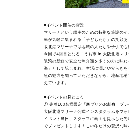
■イベント開催の背景
マリーナという船主のための特別な施設のイ
民が気軽に集まれる「子どもたち」の笑顔あ
阪北港マリーナでは地域の人たちや子供でも
今回で4回目となる「うお市 in 大阪北港
阪湾の新鮮で安全な魚介類を多くの方に味わ
海」として親しまれ、生活に潤いや安らぎを
魚の魅力を知っていただきながら、地産地消
えています。
■イベントの見どころ
① 先着100名様限定「寒ブリのお刺身」プ
大阪北港マリーナ公式インスタグラムをフォ
イベント当日、スタッフに画面を提示した先着
でプレゼントします！この冬だけの贅沢な味