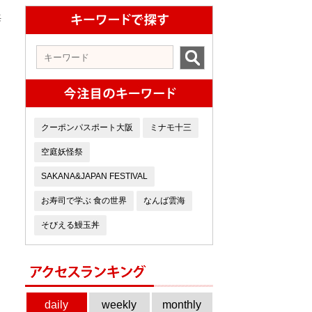
海
クーポンパスポート大阪
ミナモ十三
空庭妖怪祭
SAKANA&JAPAN FESTIVAL
お寿司で学ぶ 食の世界
なんば雲海
そびえる鰻玉丼
daily
weekly
monthly