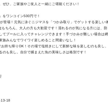
。ぜひ、ご家族やご友人と一緒にご堪能ください！
をワンコイン500円で！
ルが登場！元気に泳ぐニジマスを「つかみ取り」でゲットする楽しい
まはもちろん、大人の方も大歓迎です！濡れるのが気になる方には、防
してプールに入ってチャレンジできます！手づかみが難しい場合は
家族みんなでワイワイ楽しめること間違いなし！
でお持ち帰りOK！その場で塩焼きにして新鮮な味を楽しむのも良し
るのも良し。自分で捕まえた魚の美味しさは格別です！
行
3-18