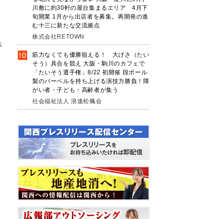
川敷に約30軒の屋台集まるエリア 4月下
旬開業 1月から出店者を募集。再開発の進
む十三に新たな交流拠点
株式会社RETOWN
体
筋力なくても優勝狙える！ 大げさ（たい
そう）具合を競え 大阪・駒川のカフェで
網
「たいそう選手権」8/22 初開催 段ボール
製のバーベルを持ち上げる演技力勝負！障
がい者・子ども・高齢者が集う
、
社会福祉法人 浪速松楓会