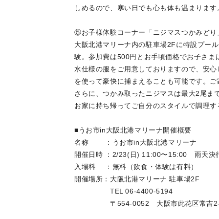
しめるので、寒い日でも心も体も温まります
⑤お子様体験コーナー「ニジマスつかみどり」
大阪北港マリーナ内の駐車場2Fに特設プー
験。参加費は500円とお手頃価格でお子さ
水仕様の服をご用意しておりますので、安心
を使って豪快に捕まえることも可能です。ご
さらに、つかみ取ったニジマスは最大2尾ま
お家に持ち帰ってご自分のスタイルで調理す
■うお市in大阪北港マリーナ開催概要
名称 ：うお市in大阪北港マリーナ
開催日時 ：2/23(日) 11:00〜15:00 雨天決
入場料 ：無料（飲食・体験は有料）
開催場所：大阪北港マリーナ 駐車場2F
TEL 06-4400-5194
〒554-0052 大阪市此花区常吉2-1