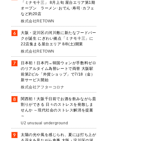
「ミナモ十三」 8月上旬 屋台エリア第1期
オープン ラーメン･おでん･寿司･カフェ
など約20店
株式会社RETOWN
大阪・淀川区の河川敷に新たなフードパー
ズ
クが誕生 にぎわい拠点「ミナモ十三」に
間
22店集まる屋台エリア 8/8(土)開業
株式会社RETOWN
日本初！日本円→韓国ウォンが手数料ゼロ
のリアルタイム為替レートで両替 大阪駅
前第2ビル「外貨ショップ」で7/18（金）
新サービス開始
株式会社アフターコロナ
舌
絶
関西初！大阪千日前でお酒を飲みながら皿
割りができる 日々のストレスを発散しま
せんか ～現代社会のストレス解消を提案
～
U2 unusual underground
の
太陽の光や風を感じられ、夏には打ち上が
楽
る花火を見ながら食事 大阪・淀川区の河