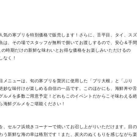
人気の寒ブリを特別価格で販売します！さらに、舌平目、タイ、ス
魚は、その場でスタッフが無料で捌いてお渡しするので、安心＆手
この時期だけの新鮮な味わいとお得な価格をお楽しみいただけるの
しなく！
」
目メニューは、旬の寒ブリを贅沢に使用した「ブリ大根」と「ぶり
絶妙な味付けが楽しめる自信の一品です。このほかにも、海鮮丼や
グルメを多数ご用意予定！どれもこのイベントだからこそ味わえる
ら海鮮グルメをご堪能ください！
を、セルフ浜焼きコーナーで焼いてお召し上がりいただけます。目
わう新鮮な海の幸は格別です！また、炭火のぬくもりを感じながら