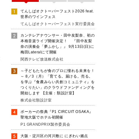
てんしばオクトーバーフェスト2026 feat.
世界のワインフェス
てんしばオクトーバーフェスト実行委員会
住
カンテレアナウンサー・田中友梨奈、初の
本格音楽ライブ開催決定！ 『田中友梨
大
奈の演奏会「夢ふかし」』 9月13日(日)に
梅田Lateralにて開催
大
関西テレビ放送株式会社
の
～子どもたちが食のプロに憧れる未来を！
な
～ 8／3（月）「育てる。届ける。売る。
考
を学ぶ『食農みらい共創コミュニティ』を
つくりたい」のクラウドファンディングを
開始します 【主催：類設計室】
株式会社類設計室
ポーカーの祭典『P1 CIRCUIT OSAKA』
聖地大阪でホテル初開催
P1 GRANDPRIX製作委員会
大阪・淀川区の河川敷に にぎわい拠点