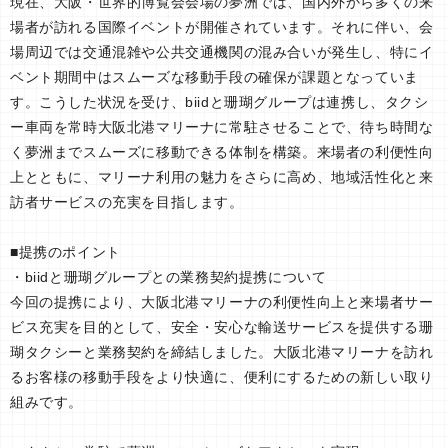
現在、大阪・世界的博覧会会場の夢洲では、国内外から多くの来
場者が訪れる国際イベントが開催されています。それに伴い、会
場周辺では交通混雑や公共交通機関の混み合いが発生し、特にイ
ベント期間中はスムーズな移動手段の確保が課題となっていま
す。こうした状況を受け、biidと珊瑚グループは連携し、タクシ
ー車両を常時大阪北港マリーナに常駐させることで、待ち時間な
く夢洲までスムーズに移動できる体制を構築。来場者の利便性向
上とともに、マリーナ利用の魅力をさらに高め、地域活性化と来
訪者サービスの充実を目指します。
■提携のポイント
・biidと珊瑚グループとの業務契約提携について
今回の提携により、大阪北港マリーナの利便性向上と来場者サー
ビス充実を目的として、安全・安心な輸送サービスを提供する珊
瑚タクシーと業務契約を締結しました。大阪北港マリーナを訪れ
るお客様の移動手段をより快適に、便利にするための新しい取り
組みです。