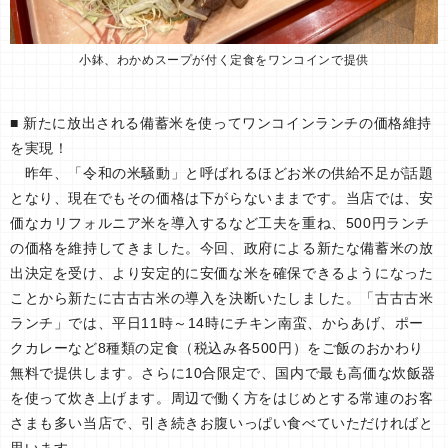
小鉢、わかめスープが付く定食をワンコインで提供
■ 新たに放出される備蓄米を使ってワンコインランチの価格維持
を実現！
昨年、「令和の米騒動」と呼ばれるほどお米の供給不足が話題
となり、現在でもその価格は下がらないままです。当店では、安
価なカリフォルニア米を導入するなど工夫を重ね、500円ランチ
の価格を維持してきました。今回、政府による新たな備蓄米の放
出決定を受け、より安定的に安価な米を確保できるようになった
ことから新たに古古古米の導入を決断いたしました。「古古古米
ランチ」では、平日11時～14時にチキン南蛮、からあげ、ポー
クカレーなど8種類の定食（税込み各500円）をご飯のおかわり
無料で提供します。さらに10合限定で、国内で最も高価な炊飯器
を使って炊き上げます。周辺で働く方をはじめとする常連のお客
さまも多い当店で、引き続きお腹いっぱい食べていただければと
思います。