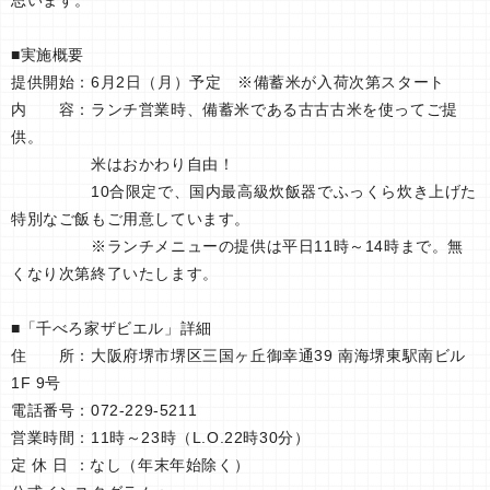
■実施概要
提供開始：6月2日（月）予定 ※備蓄米が入荷次第スタート
内 容：ランチ営業時、備蓄米である古古古米を使ってご提
供。
米はおかわり自由！
10合限定で、国内最高級炊飯器でふっくら炊き上げた
特別なご飯もご用意しています。
※ランチメニューの提供は平日11時～14時まで。無
くなり次第終了いたします。
■「千べろ家ザビエル」詳細
住 所：大阪府堺市堺区三国ヶ丘御幸通39 南海堺東駅南ビル
1F 9号
電話番号：072-229-5211
営業時間：11時～23時（L.O.22時30分）
定 休 日 ：なし（年末年始除く）