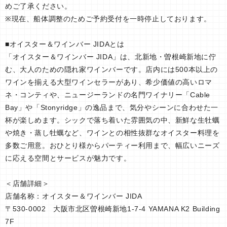
めご了承ください。
※現在、船体調整のためご予約受付を一時停止しております。
■オイスター＆ワインバー JIDAとは
「オイスター＆ワインバー JIDA」は、北新地・曽根崎新地に佇
む、大人のための隠れ家ワインバーです。店内には500本以上の
ワインを揃える大型ワインセラーがあり、希少価値の高いロマ
ネ・コンティや、ニュージーランドの名門ワイナリー「Cable
Bay」や「Stonyridge」の逸品まで、気分やシーンに合わせた一
杯が楽しめます。シックで落ち着いた雰囲気の中、新鮮な生牡蠣
や焼き・蒸し牡蠣など、ワインとの相性抜群なオイスター料理を
多数ご用意。おひとり様からパーティー利用まで、幅広いニーズ
に応える空間とサービスが魅力です。
＜店舗詳細＞
店舗名称：オイスター＆ワインバー JIDA
〒530-0002 大阪市北区曽根崎新地1-7-4 YAMANA K2 Building
7F