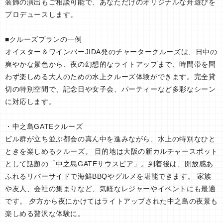
装飾の演出もご相談可能で、あなただけのオリジナルな舟遊びを
プロデュースします。
■クルーズプランの一例
オイスター＆ワインバーJIDA発のチャータークルーズは、日中の
爽やかな景色から、夜の幻想的なライトアップまで、時間帯を問
わず楽しめる大人のための水上クルーズ体験ができます。完全貸
切の特別空間で、記念日や女子会、パーティーなど多彩なシーン
に対応します。
・中之島GATEクルーズ
ビル群が立ち並ぶ都会の真ん中を進みながら、水上の特別なひと
ときを楽しめるクルーズ。 目的地は大阪の新カルチャースポット
として話題の「中之島GATEサウスピア」。到着後は、開放感あ
ふれるリバーサイドで海鮮BBQやグルメを堪能できます。 家族
や友人、会社の集まりなど、気軽なレジャーやイベントにも最適
です。 夕方から夜にかけてはライトアップされた中之島の夜景も
楽しめる贅沢な体験に。