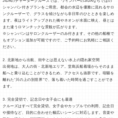
JIDAのチャータークルーズでは、ワインバーのJIDAならではの
シャンパン付きプランをご用意。都会の水辺を優雅に流れるサロ
ンクルーザーで、グラスを傾けながら非日常のひとときを楽しめ
ます。夜はライトアップされた橋やネオンが水面に映え、昼とは
また違うロマンチックな景観が広がります。
※シャンパンはサロンクルーザーのみ付きます。その他の船種で
もオプション追加が可能ですので、ご予約時にお気軽にご相談く
ださい。
2. 北新地から出航、街中とは思えない水上の隠れ家空間
出発地は、大人の街・北新地エリア。堂島浜船着場からそのまま
船へと乗り込むことができるため、アクセスも抜群です。喧騒を
離れた“川の上の別世界”で、落ち着いた時間を過ごすことができ
ます。
3. 完全貸切で、記念日や女子会にも最適
クルーズはすべて完全貸切。女子会やカップルでの利用、記念日
や接待など、目的に合わせた幅広いシーンに対応します。音楽や