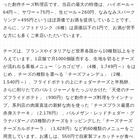
った創作チーズ料理店です。当店の最大の特徴は、ハイボール＝
64円～、サワー＝75円～、生ビール＝260円、なみなみスパーク
リング＝495円というほぼ原価でお酒を提供していることです。
さらに、ソフトドリンク（6種）は原価以下の1円で、お酒が苦手
な方にも多くご来店いただいています。
チーズは、フランスやイタリアなど世界各国から10種類以上をそ
ろえています。1店舗で月1000個販売する、生地を切るとチーズ
が流れ出る看板メニュー「シカゴピザ」（4種、1,749円～）をは
じめ 、チーズの種類を選べる「チーズフォンデュ」（2種、
1,540円～）、フライドポテトの上にチェダーチーズと半熟卵、
さらに削りたてのパルミジャーノをたっぷりかけた「天使のチー
ズフライドポテト」（990円）など創作チーズ料理をラインナッ
プ。系列店の肉屋直送の新鮮な肉を使った「チーズプラス厳選の
赤身ステーキ」（2,178円） 、パルメザン・レッドチェダー・グ
ラナパダーノの3種類のチーズをトッピングした「チーズチーズ
チーズカルボナーラ」（1,628円）など約60種類のメニューをご
用意しています。お通しは、550円で自家製フォカッチャが食べ