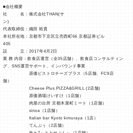
■会社概要
社 名：株式会社THAN(サ
ン)
代表取締役：織田 裕貴
本社所在地：京都市下京区立売西町66 京都証券ビル
405
設 立：2017年4月2日
業 務 内容：飲食店運営（全35店舗）、飲食店コンサルティン
グ、SNS運営サポート、インバウンド事業
原価ビストロチーズプラス（5店舗、FC9店
舗）
Cheese Plus PIZZA&GRILL (2店舗)
原価酒場けいすけ（1店舗）
肉屋の台所 京都木屋町ミート（1店舗）
sinoa（1店舗）
Italian bar Kyoto kimuraya（1店）
てんぷぅ（2店舗）
魚と7～ととせぶん～（1店舗）