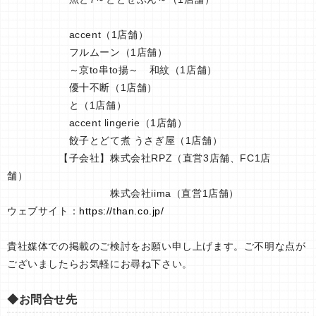
accent（1店舗）
フルムーン（1店舗）
～京to串to揚～ 和紋（1店舗）
優十不断（1店舗）
と（1店舗）
accent lingerie（1店舗）
餃子とどて煮 うさぎ屋（1店舗）
【子会社】株式会社RPZ（直営3店舗、FC1店
舗）
株式会社iima（直営1店舗）
ウェブサイト：
https://than.co.jp/
貴社媒体での掲載のご検討をお願い申し上げます。ご不明な点が
ございましたらお気軽にお尋ね下さい。
◆お問合せ先