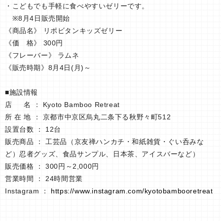
・こどもでも手軽に食べやすいゼリーです。
※8月4日販売開始
《商品名》 リポビタンキッズゼリー
《価 格》 300円
《フレーバー》 ラムネ
《販売時期》8月4日(月)～
■施設情報
店 名 ： Kyoto Bamboo Retreat
所 在 地 ： 京都市中京区烏丸二条下る秋野々町512
設置台数 ： 12台
販売商品 ： 工芸品（京友禅ハンカチ・和紙雑貨・ぐい呑みな
ど）忍者グッズ、食品サンプル、日本茶、アイスバーなど）
販売価格 ： 300円～2,000円
営業時間 ： 24時間営業
Instagram ：
https://www.instagram.com/kyotobambooretreat