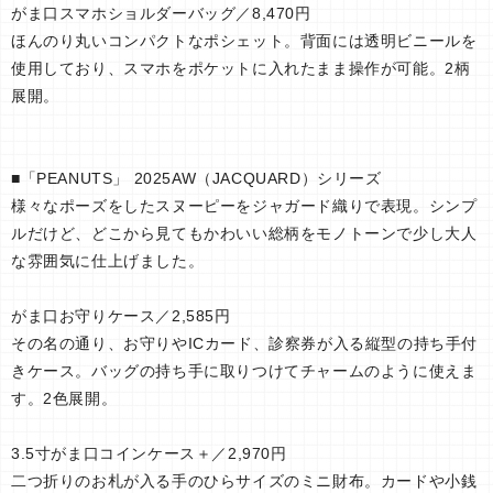
がま口スマホショルダーバッグ／8,470円
ほんのり丸いコンパクトなポシェット。背面には透明ビニールを
使用しており、スマホをポケットに入れたまま操作が可能。2柄
展開。
■「PEANUTS」 2025AW（JACQUARD）シリーズ
様々なポーズをしたスヌーピーをジャガード織りで表現。シンプ
ルだけど、どこから見てもかわいい総柄をモノトーンで少し大人
な雰囲気に仕上げました。
がま口お守りケース／2,585円
その名の通り、お守りやICカード、診察券が入る縦型の持ち手付
きケース。バッグの持ち手に取りつけてチャームのように使えま
す。2色展開。
3.5寸がま口コインケース＋／2,970円
二つ折りのお札が入る手のひらサイズのミニ財布。カードや小銭