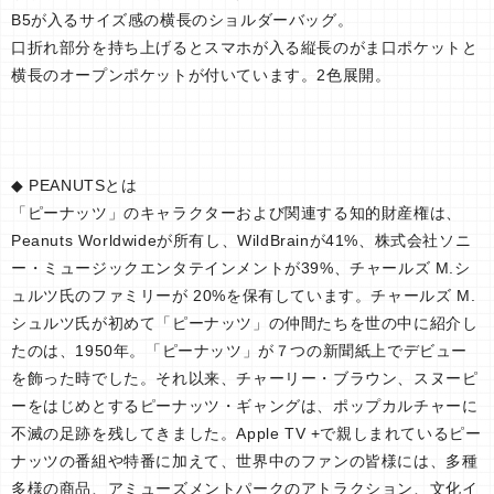
B5が入るサイズ感の横長のショルダーバッグ。
口折れ部分を持ち上げるとスマホが入る縦長のがま口ポケットと
横長のオープンポケットが付いています。2色展開。
◆ PEANUTSとは
「ピーナッツ」のキャラクターおよび関連する知的財産権は、
Peanuts Worldwideが所有し、WildBrainが41%、株式会社ソニ
ー・ミュージックエンタテインメントが39%、チャールズ M.シ
ュルツ氏のファミリーが 20%を保有しています。チャールズ M.
シュルツ氏が初めて「ピーナッツ」の仲間たちを世の中に紹介し
たのは、1950年。「ピーナッツ」が７つの新聞紙上でデビュー
を飾った時でした。それ以来、チャーリー・ブラウン、スヌーピ
ーをはじめとするピーナッツ・ギャングは、ポップカルチャーに
不滅の足跡を残してきました。Apple TV +で親しまれているピー
ナッツの番組や特番に加えて、世界中のファンの皆様には、多種
多様の商品、アミューズメントパークのアトラクション、文化イ