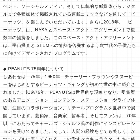
ベント、ソーシャルメディア、そして伝統的な紙媒体からデジタ
ルまで各種媒体で掲載されている連載コミックなどを通して「ピ
ーナッツ」を楽しんでいただいています。さらに2018年、「ピ
ーナッツ」は、NASA とスペース・アクト・アグリーメントで複
数年の提携をしました。このスペース・アクト・アグリーメント
は、宇宙探査と STEMへの情熱を啓発するよう次世代の子供たち
に向けてデザインされたプログラムです。
◆ PEANUTS 75周年について
しあわせは...75年。1950年、チャーリー・ブラウンやスヌーピ
ーをはじめとするピーナッツ・ギャングが初めて世の中に紹介さ
れました。以来75年、PEANUTSは世界的な現象となり、受賞歴
のあるアニメーション・コンテンツ、ステージショーやライブ体
験、注目のコラボレーション、リテールプログラムを世界中で展
開しています。芸術家、音楽家、哲学者、そしてファンは、70年
以上にわたってチャールズ・シュルツ氏の創作にインスピレーシ
ョンを受けてきました。そして、人間の経験をとても美しく、か
つシンプルに表してくれる、この愛すべきキャラクターたちに終