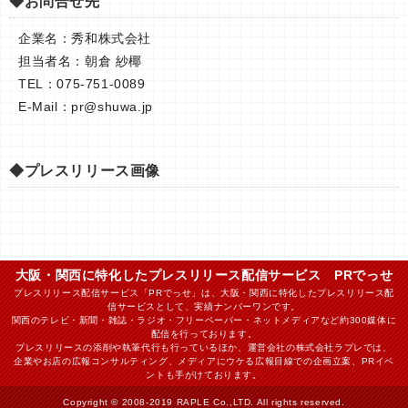
◆お問合せ先
企業名：秀和株式会社
担当者名：朝倉 紗椰
TEL：075-751-0089
E-Mail：
pr@shuwa.jp
◆プレスリリース画像
大阪・関西に特化したプレスリリース配信サービス PRでっせ
プレスリリース配信サービス「PRでっせ」は、大阪・関西に特化したプレスリリース配
信サービスとして、実績ナンバーワンです。
関西のテレビ・新聞・雑誌・ラジオ・フリーペーパー・ネットメディアなど約300媒体に
配信を行っております。
プレスリリースの添削や執筆代行も行っているほか、運営会社の株式会社ラプレでは、
企業やお店の広報コンサルティング、メディアにウケる広報目線での企画立案、PRイベ
ントも手がけております。
Copyright © 2008-2019 RAPLE Co.,LTD. All rights reserved.