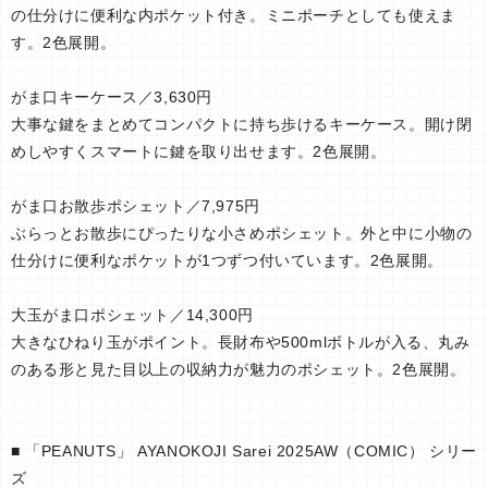
の仕分けに便利な内ポケット付き。ミニポーチとしても使えま
す。2色展開。
がま口キーケース／3,630円
大事な鍵をまとめてコンパクトに持ち歩けるキーケース。開け閉
めしやすくスマートに鍵を取り出せます。2色展開。
がま口お散歩ポシェット／7,975円
ぶらっとお散歩にぴったりな小さめポシェット。外と中に小物の
仕分けに便利なポケットが1つずつ付いています。2色展開。
大玉がま口ポシェット／14,300円
大きなひねり玉がポイント。長財布や500mlボトルが入る、丸み
のある形と見た目以上の収納力が魅力のポシェット。2色展開。
■ 「PEANUTS」 AYANOKOJI Sarei 2025AW（COMIC） シリー
ズ