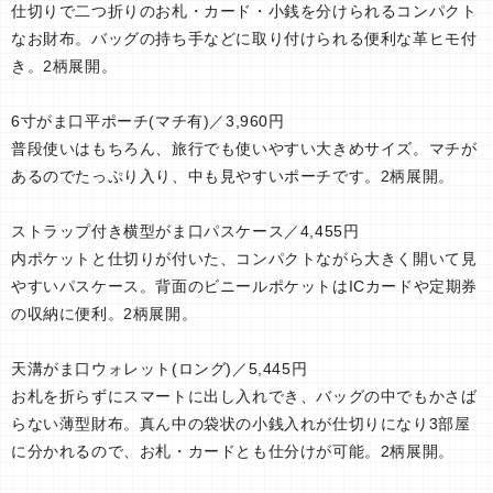
仕切りで二つ折りのお札・カード・小銭を分けられるコンパクト
なお財布。バッグの持ち手などに取り付けられる便利な革ヒモ付
き。2柄展開。
6寸がま口平ポーチ(マチ有)／3,960円
普段使いはもちろん、旅行でも使いやすい大きめサイズ。マチが
あるのでたっぷり入り、中も見やすいポーチです。2柄展開。
ストラップ付き横型がま口パスケース／4,455円
内ポケットと仕切りが付いた、コンパクトながら大きく開いて見
やすいパスケース。背面のビニールポケットはICカードや定期券
の収納に便利。2柄展開。
天溝がま口ウォレット(ロング)／5,445円
お札を折らずにスマートに出し入れでき、バッグの中でもかさば
らない薄型財布。真ん中の袋状の小銭入れが仕切りになり3部屋
に分かれるので、お札・カードとも仕分けが可能。2柄展開。