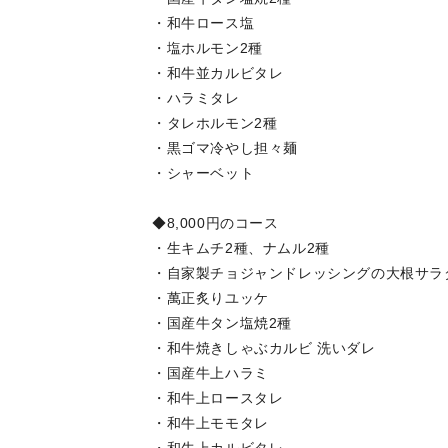
・和牛ロース塩
・塩ホルモン2種
・和牛並カルビタレ
・ハラミタレ
・タレホルモン2種
・黒ゴマ冷やし担々麺
・シャーベット
◆8,000円のコース
・生キムチ2種、ナムル2種
・自家製チョジャンドレッシングの大根サラ
・萬正炙りユッケ
・国産牛タン塩焼2種
・和牛焼きしゃぶカルビ 洗いダレ
・国産牛上ハラミ
・和牛上ロースタレ
・和牛上モモタレ