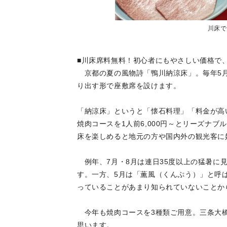
川床で
■川床席料無料！初心者にもやさしい価格で
京都の夏の風物詩「鴨川納涼床」。毎年5月
り出す形で座敷席を設けます。
「納涼床」というと「懐石料理」「料金が高
焼肉コースを1人前6,000円～とリーズナブ
床を楽しめると地元の方や国内外の観光客に
例年、7月・8月は連日35度以上の猛暑に
す。一方、5月は「薫風（くんぷう）」と呼
っていることがあまり知られていないことか
今年も焼肉コースを3種類ご用意。三条大橋
思います。