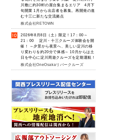
川敷に約30軒の屋台集まるエリア 4月下
旬開業 1月から出店者を募集。再開発の進
む十三に新たな交流拠点
株式会社RETOWN
2026年8月8日（土）限定！17：00～
21：00 淀川・十三クルーズ体験会を開
催！ ～夕景から夜景へ、美しい淀川の移
り変わりを約20分で体感～ 10月からは土
日を中心に淀川周遊クルーズを定期運航！
株式会社OneOsakaリバークルーズ