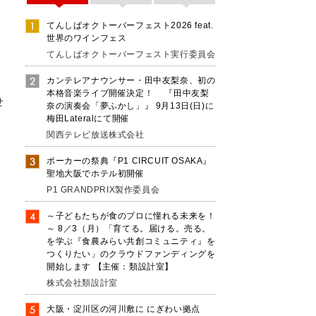
てんしばオクトーバーフェスト2026 feat.
世界のワインフェス
てんしばオクトーバーフェスト実行委員会
カンテレアナウンサー・田中友梨奈、初の
本格音楽ライブ開催決定！ 『田中友梨
せ
奈の演奏会「夢ふかし」』 9月13日(日)に
梅田Lateralにて開催
関西テレビ放送株式会社
の
ポーカーの祭典『P1 CIRCUIT OSAKA』
聖地大阪でホテル初開催
P1 GRANDPRIX製作委員会
～子どもたちが食のプロに憧れる未来を！
～ 8／3（月）「育てる。届ける。売る。
を学ぶ『食農みらい共創コミュニティ』を
ま
つくりたい」のクラウドファンディングを
開始します 【主催：類設計室】
株式会社類設計室
大阪・淀川区の河川敷に にぎわい拠点