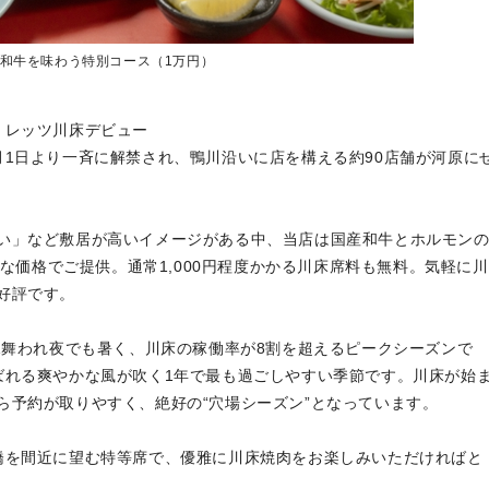
和牛を味わう特別コース（1万円）
、レッツ川床デビュー
1日より一斉に解禁され、鴨川沿いに店を構える約90店舗が河原に
い」など敷居が高いイメージがある中、当店は国産和牛とホルモン
ルな価格でご提供。通常1,000円程度かかる川床席料も無料。気軽に川
好評です。
見舞われ夜でも暑く、川床の稼働率が8割を超えるピークシーズンで
ばれる爽やかな風が吹く1年で最も過ごしやすい季節です。川床が始
ら予約が取りやすく、絶好の“穴場シーズン”となっています。
を間近に望む特等席で、優雅に川床焼肉をお楽しみいただければと