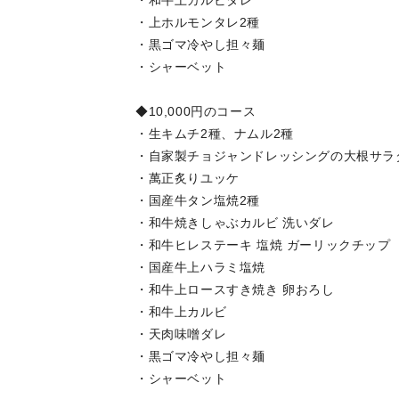
・和牛上カルビタレ
・上ホルモンタレ2種
・黒ゴマ冷やし担々麺
・シャーベット
◆10,000円のコース
・生キムチ2種、ナムル2種
・自家製チョジャンドレッシングの大根サラ
・萬正炙りユッケ
・国産牛タン塩焼2種
・和牛焼きしゃぶカルビ 洗いダレ
・和牛ヒレステーキ 塩焼 ガーリックチップ
・国産牛上ハラミ塩焼
・和牛上ロースすき焼き 卵おろし
・和牛上カルビ
・天肉味噌ダレ
・黒ゴマ冷やし担々麺
・シャーベット