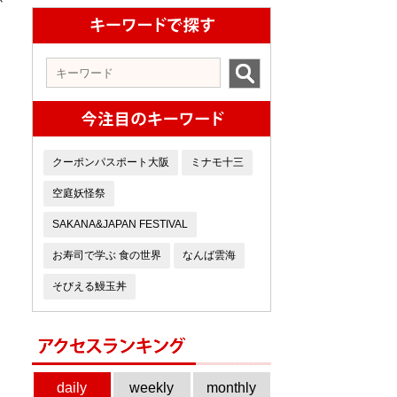
か
物
クーポンパスポート大阪
ミナモ十三
空庭妖怪祭
SAKANA&JAPAN FESTIVAL
お寿司で学ぶ 食の世界
なんば雲海
そびえる鰻玉丼
daily
weekly
monthly