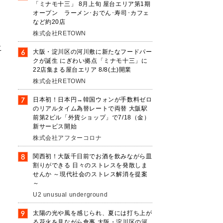
「ミナモ十三」 8月上旬 屋台エリア第1期
オープン ラーメン･おでん･寿司･カフェ
など約20店
株式会社RETOWN
こ
大阪・淀川区の河川敷に新たなフードパー
通
クが誕生 にぎわい拠点「ミナモ十三」に
22店集まる屋台エリア 8/8(土)開業
株式会社RETOWN
日本初！日本円→韓国ウォンが手数料ゼロ
のリアルタイム為替レートで両替 大阪駅
前第2ビル「外貨ショップ」で7/18（金）
新サービス開始
株式会社アフターコロナ
関西初！大阪千日前でお酒を飲みながら皿
割りができる 日々のストレスを発散しま
せんか ～現代社会のストレス解消を提案
～
U2 unusual underground
太陽の光や風を感じられ、夏には打ち上が
る花火を見ながら食事 大阪・淀川区の河