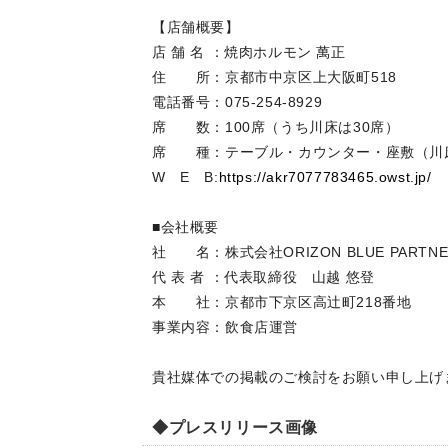
【店舗概要】
店 舗 名 ：焼肉ホルモン 萬正
住 所：京都市中京区上大阪町518
電話番号：075-254-8929
席 数：100席（うち川床は30席）
席 種：テーブル・カウンター・座敷（川
W E B:
https://akr7077783465.owst.jp/
■会社概要
社 名：株式会社ORIZON BLUE PARTNE
代 表 者 ：代表取締役 山越 悠登
本 社：京都市下京区高辻町218番地
事業内容：飲食店運営
貴社媒体での掲載のご検討をお願い申し上げ
◆プレスリリース画像