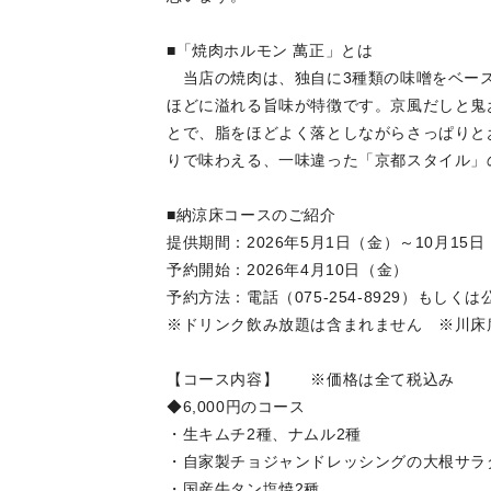
■「焼肉ホルモン 萬正」とは
当店の焼肉は、独自に3種類の味噌をベース
ほどに溢れる旨味が特徴です。京風だしと⿁
とで、脂をほどよく落としながらさっぱりと
りで味わえる、一味違った「京都スタイル」
■納涼床コースのご紹介
提供期間：2026年5月1日（金）～10月15
予約開始：2026年4月10日（金）
予約方法：電話（075-254-8929）もしく
※ドリンク飲み放題は含まれません ※川
【コース内容】 ※価格は全て税込み
◆6,000円のコース
・生キムチ2種、ナムル2種
・自家製チョジャンドレッシングの大根サラ
・国産牛タン塩焼2種