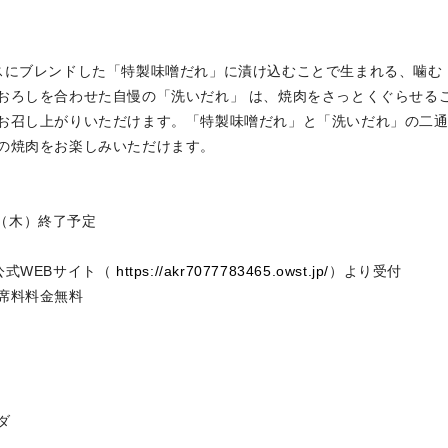
にブレンドした「特製味噌だれ」に漬け込むことで生まれる、噛む
おろしを合わせた自慢の「洗いだれ」 は、焼肉をさっとくぐらせる
お召し上がりいただけます。「特製味噌だれ」と「洗いだれ」の二
の焼肉をお楽しみいただけます。
日（木）終了予定
は公式WEBサイト（
https://akr7077783465.owst.jp/
）より受付
床席料料金無料
ダ