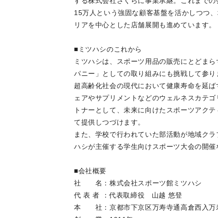
する株式会社さくらに事業承継。これまでの
15万人という強固な顧客基盤を活かしつつ
リアを中心とした店舗展開も進めています。
■ミツハシのこれから
ミツハシは、スポーツ用品の販売にとどまら
パニー」としての取り組みにも挑戦して参り
超高齢化社会の現代において健康寿命を延ば
ェアやサプリメントなどのウェルネスカテゴ
トナーとして、未来に向けたスポーツアクテ
て提供しつづけます。
また、学校で行われていた部活動が地域クラ
ハシが主催する学生向けスポーツ大会の開催
■会社概要
社 名：株式会社スポーツ館ミツハシ
代 表 者 ：代表取締役 山越 悠登
本 社：京都市下京区万寿寺通高倉西入万寿