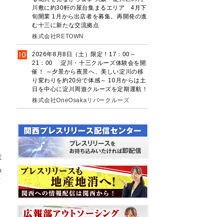
川敷に約30軒の屋台集まるエリア 4月下
旬開業 1月から出店者を募集。再開発の進
む十三に新たな交流拠点
株式会社RETOWN
2026年8月8日（土）限定！17：00～
21：00 淀川・十三クルーズ体験会を開
催！ ～夕景から夜景へ、美しい淀川の移
り変わりを約20分で体感～ 10月からは土
日を中心に淀川周遊クルーズを定期運航！
株式会社OneOsakaリバークルーズ
京
品
プ