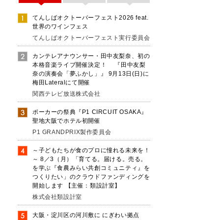
てんしばオクトーバーフェスト2026 feat.
世界のワインフェス
てんしばオクトーバーフェスト実行委員会
カンテレアナウンサー・田中友梨奈、初の
本格音楽ライブ開催決定！ 『田中友梨
奈の演奏会「夢ふかし」』 9月13日(日)に
梅田Lateralにて開催
関西テレビ放送株式会社
ポーカーの祭典『P1 CIRCUIT OSAKA』
聖地大阪でホテル初開催
P1 GRANDPRIX製作委員会
～子どもたちが食のプロに憧れる未来を！
こ
～ 8／3（月）「育てる。届ける。売る。
を学ぶ『食農みらい共創コミュニティ』を
つくりたい」のクラウドファンディングを
開始します 【主催：類設計室】
株式会社類設計室
ー
大阪・淀川区の河川敷に にぎわい拠点