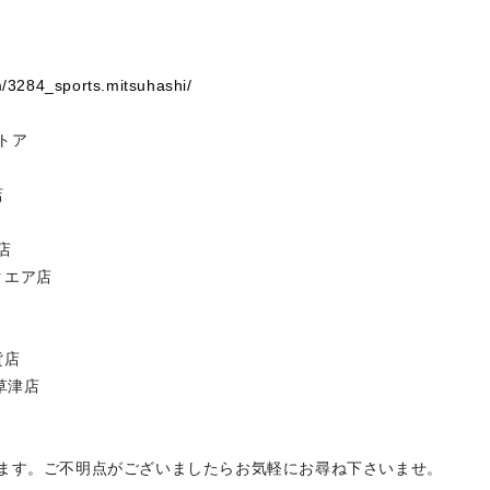
m/3284_sports.mitsuhashi/
トア
店
店
クエア店
店
草津店
ます。ご不明点がございましたらお気軽にお尋ね下さいませ。