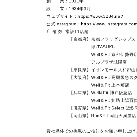
創 業：1911年
設 立：1934年3月
ウェブサイト：
https://www.3284.net/
公式Instagram：
https://www.instagram.co
店 舗 数 :常設11店舗
【京都府】京都フラッグシップス
襷-TASUKI-
Well＆Fit 京都伊勢丹
アルプラザ城陽店
【奈良県】イオンモール大和郡山
【大阪府】Well＆Fit 高槻阪急ス
Well＆Fit 上本町店
【兵庫県】Well&Fit 神戸阪急店
Well＆Fit 姫路山陽百貨
【滋賀県】Well＆Fit Select 近鉄
【岡山県】Run&Fit 岡山天満屋店
貴社媒体での掲載のご検討をお願い申し上げ