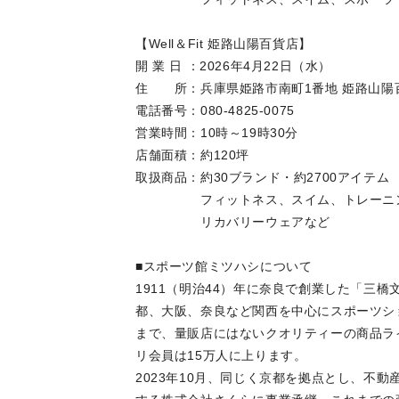
【Well＆Fit 姫路山陽百貨店】
開 業 日 ：2026年4月22日（水）
住 所：兵庫県姫路市南町1番地 姫路山陽百
電話番号：080-4825-0075
営業時間：10時～19時30分
店舗面積：約120坪
取扱商品：約30ブランド・約270
フィットネス、スイム、トレーニングウ
リカバリーウェアなど
■スポーツ館ミツハシについて
1911（明治44）年に奈良で創業した「三
都、大阪、奈良など関西を中心にスポーツシ
まで、量販店にはないクオリティーの商品ラ
リ会員は15万人に上ります。
2023年10月、同じく京都を拠点とし、不