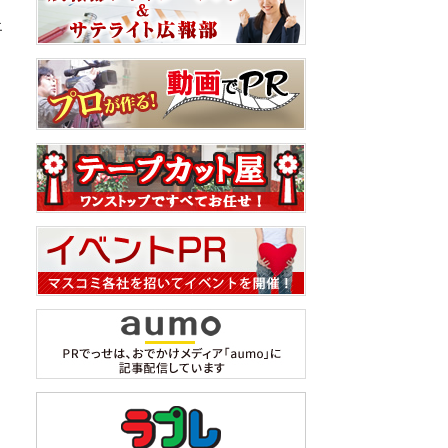
員
エ
ン
ウ
ー
い
ツ