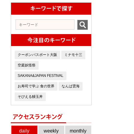
クーポンパスポート大阪
ミナモ十三
空庭妖怪祭
SAKANA&JAPAN FESTIVAL
お寿司で学ぶ 食の世界
なんば雲海
そびえる鰻玉丼
daily
weekly
monthly