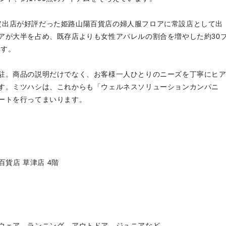
間限定出店が好評だった姫路山陽百貨店の婦人服フロアに常設店として出
アが大半を占め、既存店よりも女性アパレルの割合を増やした約30
ます。
駐。商品の説明だけでなく、お客様一人ひとりのニーズを丁寧にヒ
す。ミツハシは、これからも「ウェルネスソリューションカンパニ
ートを行ってまいります。
百貨店 草津店 4階
0アイテム
ア、ランニング、アウトドア、ジュニアなど