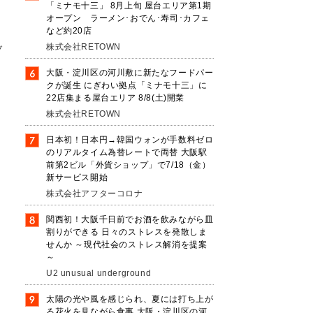
「ミナモ十三」 8月上旬 屋台エリア第1期
オープン ラーメン･おでん･寿司･カフェ
など約20店
株式会社RETOWN
ブ
大阪・淀川区の河川敷に新たなフードパー
クが誕生 にぎわい拠点「ミナモ十三」に
22店集まる屋台エリア 8/8(土)開業
ア
株式会社RETOWN
日本初！日本円→韓国ウォンが手数料ゼロ
のリアルタイム為替レートで両替 大阪駅
前第2ビル「外貨ショップ」で7/18（金）
新サービス開始
株式会社アフターコロナ
関西初！大阪千日前でお酒を飲みながら皿
割りができる 日々のストレスを発散しま
せんか ～現代社会のストレス解消を提案
～
U2 unusual underground
太陽の光や風を感じられ、夏には打ち上が
る花火を見ながら食事 大阪・淀川区の河